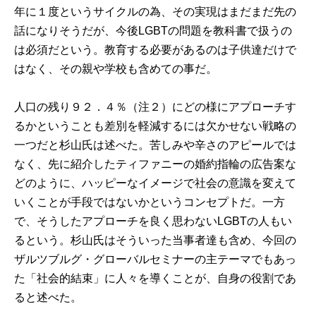
年に１度というサイクルの為、その実現はまだまだ先の
話になりそうだが、今後LGBTの問題を教科書で扱うの
は必須だという。教育する必要があるのは子供達だけで
はなく、その親や学校も含めての事だ。
人口の残り９２．４％（注２）にどの様にアプローチす
るかということも差別を軽減するには欠かせない戦略の
一つだと杉山氏は述べた。苦しみや辛さのアピールでは
なく、先に紹介したティファニーの婚約指輪の広告案な
どのように、ハッピーなイメージで社会の意識を変えて
いくことが手段ではないかというコンセプトだ。一方
で、そうしたアプローチを良く思わないLGBTの人もい
るという。杉山氏はそういった当事者達も含め、今回の
ザルツブルグ・グローバルセミナーの主テーマでもあっ
た「社会的結束」に人々を導くことが、自身の役割であ
ると述べた。