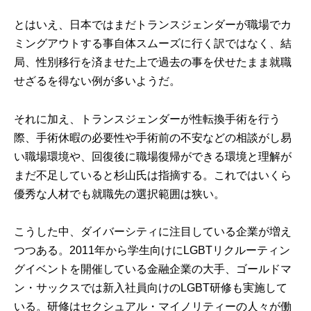
とはいえ、日本ではまだトランスジェンダーが職場でカ
ミングアウトする事自体スムーズに行く訳ではなく、結
局、性別移行を済ませた上で過去の事を伏せたまま就職
せざるを得ない例が多いようだ。
それに加え、トランスジェンダーが性転換手術を行う
際、手術休暇の必要性や手術前の不安などの相談がし易
い職場環境や、回復後に職場復帰ができる環境と理解が
まだ不足していると杉山氏は指摘する。これではいくら
優秀な人材でも就職先の選択範囲は狭い。
こうした中、ダイバーシティに注目している企業が増え
つつある。2011年から学生向けにLGBTリクルーティン
グイベントを開催している金融企業の大手、ゴールドマ
ン・サックスでは新入社員向けのLGBT研修も実施して
いる。研修はセクシュアル・マイノリティーの人々が働