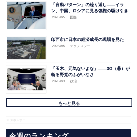
「言動パターン」の繰り返し――イラ
ン、中国、ロシアに見る強権の駆け引き
2026/8/5
.国際
印西市に日本の経済成長の現場を見た
2026/8/5
.テクノロジー
「玉木、元気ないよな」――3G（爺）が
斬る野党のふがいなさ
2026/8/3
.政治
もっと見る
※ スポンサー
今週のランキング