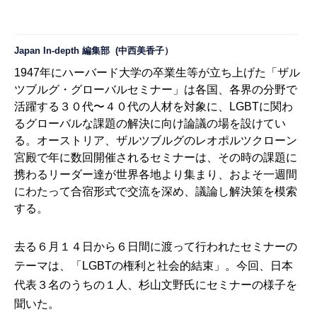
Japan In-depth 編集部
(中西美香子）
1947年にハーバード大学の卒業生等が立ち上げた「ザル
ツブルグ・グローバルセミナー」は各国、各界の分野で
活躍する３０代〜４０代の人材を対象に、LGBTに関わ
るグローバルな課題の解決に向け論議の場を設けてい
る。オーストリア、ザルツブルグのレオポルツクローン
宮殿で年に数回開催されるセミナーは、その時の課題に
携わるリーダー達が世界各地より集まり、およそ一週間
にわたって合宿形式で交流を深め、議論し解決策を模索
する。
去る６月１４日から６日間に渡って行われたセミナーの
テーマは、「LGBTの権利と社会的結束」。今回、日本
代表３名のうちの１人、杉山文野氏にセミナーの様子を
聞いた。