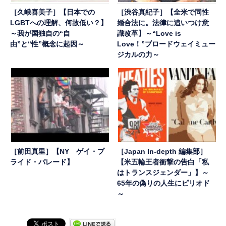
［久峨喜美子］【日本での
［渋谷真紀子］【全米で同性
LGBTへの理解、何故低い？】
婚合法に。法律に追いつけ意
～我が国独自の“自
識改革】～“Love is
由”と“性”概念に起因～
Love！”ブロードウェイミュー
ジカルの力～
［前田真里］【NY ゲイ・プ
［Japan In-depth 編集部］
ライド・パレード】
【米五輪王者衝撃の告白「私
はトランスジェンダー」】～
65年の偽りの人生にピリオド
～