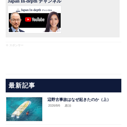
Japan In-depth チャンネル
※ スポンサー
最新記事
辺野古事故はなぜ起きたのか（上）
2026/8/6
.政治