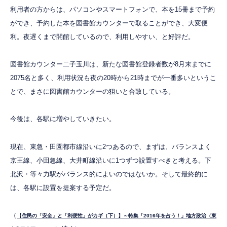
利用者の方からは、パソコンやスマートフォンで、本を15冊まで予約
ができ、予約した本を図書館カウンターで取ることができ、大変便
利。夜遅くまで開館しているので、利用しやすい、と好評だ。
図書館カウンター二子玉川は、新たな図書館登録者数が8月末までに
2075名と多く、利用状況も夜の20時から21時までが一番多いというこ
とで、まさに図書館カウンターの狙いと合致している。
今後は、各駅に増やしていきたい。
現在、東急・田園都市線沿いに2つあるので、まずは、バランスよく
京王線、小田急線、大井町線沿いに1つずつ設置すべきと考える。下
北沢・等々力駅がバランス的によいのではないか。そして最終的に
は、各駅に設置を提案する予定だ。
（
【住民の「安全」と「利便性」がカギ（下）】～特集「2016年を占う！」地方政治（東