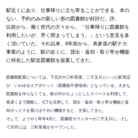
駅近くにあり、仕事帰りに立ち寄ることができる、本の
ない、予約のみの新しい形の図書館が好評だ。評。
以前から、働く世代の方々から、「仕事帰りに図書館を
利用したいが、早く閉まってしまう。」という意見を多
く頂いていた。それ以来、6年前から、表参道の駅ナカ
事業のように、駅の近くに、貸出・返却・取り寄せ機能
に特化した駅近図書館を提案してきた。
図書館配置については、下北沢や三軒茶屋、二子玉川といった駅周辺
が、いわゆるエアポケット（図書館不便地域）となっている。大きな
図書館を作らなくても、駅の中のちょっとしたスペースを利用して、
夜遅くまで開館し、ICTを活用して、貸出・返却・取り寄せ機能と返
却ボックスを置けば十分に機能すると、主張してきた。
そして、ようやく昨年4月に、図書館カウンターが二子玉川に。そし
て10月には、三軒茶屋がオープンした。