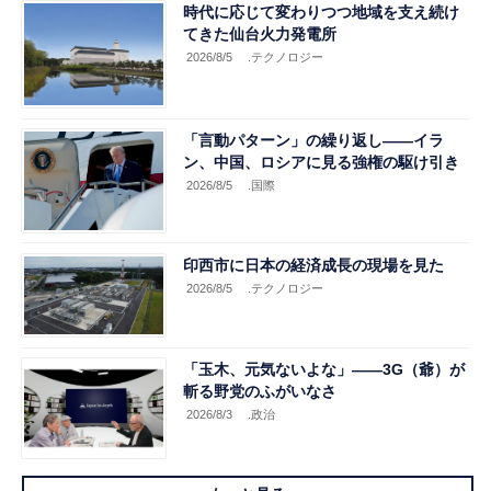
時代に応じて変わりつつ地域を支え続け
てきた仙台火力発電所
2026/8/5
.テクノロジー
「言動パターン」の繰り返し――イラ
ン、中国、ロシアに見る強権の駆け引き
2026/8/5
.国際
印西市に日本の経済成長の現場を見た
2026/8/5
.テクノロジー
「玉木、元気ないよな」――3G（爺）が
斬る野党のふがいなさ
2026/8/3
.政治