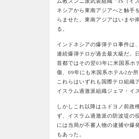
ム教スンニ派武装組織「IS（イ
ネシアから東南アジアへと触手
らませた。東南アジアはいまや南
る。
インドネシアの爆弾テロ事件は、
連続爆弾テロが過去最大級だ。日
首都ではその翌03年に米国系ホ
傷、09年にも米国系ホテル2か
これらはいずれも国際テロ組織
イスラム過激派組織ジェマ・イス
しかしこれ以降はユドヨノ前政
ず、イスラム過激派の防波堤の
には当局が不審人物の逮捕や爆
もあった。