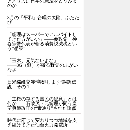
アメリカは日本の憲法をどうみる
のか
8月の「平和」合唱の欠陥、ふたた
び
「総理はスーパーでアルバイトし
てきた方がいい」――参政党・神
谷宗幣代表が斬る消費税減税とい
う”愚策”
「玉木、元気ないよな」
――3G（爺）が斬る野党のふがい
なさ
日米繊維交渉“善処します”誤訳伝
説 その１
「主権の存する国民の総意」とは
何か――石破茂・元総理が問う皇
室典範改正の“素通り”された論点
時代に応じて変わりつつ地域を支
え続けてきた仙台火力発電所