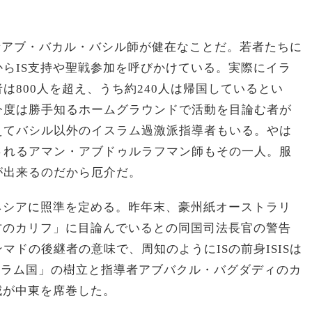
者アブ・バカル・バシル師が健在なことだ。若者たちに
らIS支持や聖戦参加を呼びかけている。実際にイラ
は800人を超え、うち約240人は帰国しているとい
今度は勝手知るホームグラウンドで活動を目論む者が
えてバシル以外のイスラム過激派指導者もいる。やは
されるアマン・アブドゥルラフマン師もその一人。服
が出来るのだから厄介だ。
ネシアに照準を定める。昨年末、豪州紙オーストラリ
方のカリフ」に目論んでいるとの同国司法長官の警告
マドの後継者の意味で、周知のようにISの前身ISISは
イスラム国」の樹立と指導者アブバクル・バグダディのカ
威が中東を席巻した。