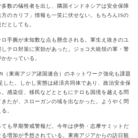
で多数の犠牲者を出し、隣国インドネシアは安全保障
方のカリフ」情報も一笑に伏せない。もちろんISの
題だとしても。
テロ手腕が未知数な点も懸念される。軍生え抜きのユ
握しテロ対策に実効があった。ジョコ大統領の軍・警
がかかっている。
AN（東南アジア諸国連合）のネットワーク強化も課題
発足した。しかし実態は経済共同体であり、政治安全保
る。感染症、移民などとともにテロも国境を越える問
てきたが、スローガンの域を出なかった。ようやく問
える。
っても早期警戒警報だ。今年は伊勢・志摩サミットだ
なる増加が予想されている。東南アジアからの訪日観