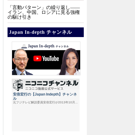
「言動パターン」の繰り返し――
イラン、中国、ロシアに見る強権
の駆け引き
Japan In-depth チャンネル