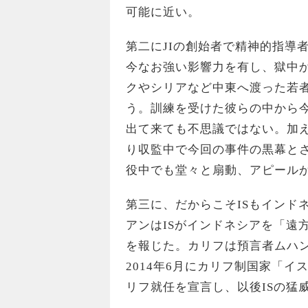
可能に近い。
第二にJIの創始者で精神的指導
今なお強い影響力を有し、獄中か
クやシリアなど中東へ渡った若者
う。訓練を受けた彼らの中から
出て来ても不思議ではない。加
り収監中で今回の事件の黒幕と
役中でも堂々と扇動、アピール
第三に、だからこそISもインド
アンはISがインドネシアを「遠
を報じた。カリフは預言者ムハン
2014年6月にカリフ制国家「
リフ就任を宣言し、以後ISの猛