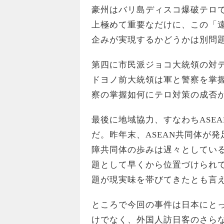
豪州はバリ島ディスコ爆破テロ
上極めて重要なだけに、この「遠
企みが実現するかどうかは別問
第四に市民派ジョコ大統領の対
ドヨノ前大統領は軍と警察を掌
察の掌握如何にテロ対策の成否
最後に地域協力、すなわちASE
だ。昨年末、ASEAN共同体が
障共同体の歩みは遅々としてい
題として早くから位置づけられ
題が現実味を帯びてきたとも言
ところで今回の事件は日本にと
けでなく、外国人訪日客のさら