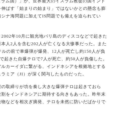
スラム国）」が、世界最大のイスラム教徒の国インド
を伸ばす「始まりの始まり」ではないかとの懸念も膨
シナ海問題に加えてIS問題でも備えを迫られてい
2002年10月に観光地バリ島のディスコなどで起きた
本人2人を含む202人が亡くなる大惨事だった。また
テルの前で車爆弾が爆発、12人が死亡し約150人が負
所で起きた自爆テロで7人が死亡、約50人が負傷した。
アルカーイダに繋がる、インドネシアを根拠地とする
ラミア（JI）が深く関与したものだった。
権の取締りが功を奏し大きな爆弾テロは起きておら
役割をインドネシアに期待する向きもあった。昨年末
発物などを相次ぎ摘発、テロを未然に防いだばかりで