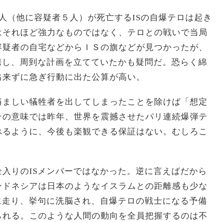
人（他に容疑者５人）が死亡するISの自爆テロは起き
はそれほど強力なものではなく、テロとの戦いで当局
容疑者の自宅などからＩＳの旗などが見つかったが、
携し、周到な計画を立てていたかも疑問だ。恐らく綿
出来ずに急ぎ行動に出た公算が高い。
痛ましい犠牲者を出してしまったことを除けば「想定
その意味では昨年、世界を震撼させたパリ連続爆弾テ
べるように、今後も楽観できる保証はない。むしろこ
入りのISメンバーではなかった。逆に言えばだから
ンドネシアは日本のようなイスラムとの距離感も少な
に走り、挙句に洗脳され、自爆テロの戦士になる予備
られる。このような人間の動向を全員把握するのは不