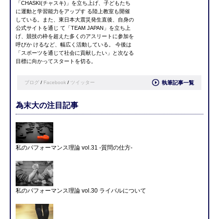
「CHASKI(チャスキ)」を立ち上げ、子どもたち
に運動と学習能力をアップす る陸上教室も開催
している。また、東日本大震災発生直後、自身の
公式サイトを通じ て「TEAM JAPAN」を立ち上
げ、競技の枠を超えた多くのアスリートに参加を
呼びか けるなど、幅広く活動している。 今後は
「スポーツを通じて社会に貢献したい」と次なる
目標に向かってスタートを切る。
ブログ
/
Facebook
/
ツイッター
執筆記事一覧
為末大の注目記事
私のパフォーマンス理論 vol.31 -質問の仕方-
私のパフォーマンス理論 vol.30 ライバルについて