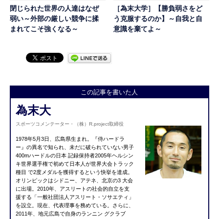
閉じられた世界の人達はなぜ
［為末大学］【勝負弱さをど
弱い～外部の厳しい競争に揉
う克服するのか】～自我と自
まれてこそ強くなる～
意識を棄てよ～
この記事を書いた人
為末大
スポーツコメンテーター・（株）R.project取締役
1978年5月3日、広島県生まれ。『侍ハードラ
ー』の異名で知られ、未だに破られていない男子
400mハードルの日本 記録保持者2005年ヘルシン
キ世界選手権で初めて日本人が世界大会トラック
種目 で2度メダルを獲得するという快挙を達成。
オリンピックはシドニー、アテネ、北京の3 大会
に出場。2010年、アスリートの社会的自立を支
援する「一般社団法人アスリート・ソサエティ」
を設立。現在、代表理事を務めている。さらに、
2011年、地元広島で自身のランニン グクラブ