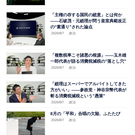
「主権の存する国民の総意」とは何か
――石破茂・元総理が問う皇室典範改正
の“素通り”された論点
2026/8/7
.政治
「複数税率こそ諸悪の根源」――玉木雄
一郎代表が語る消費税減税の”落とし穴”
2026/8/7
.政治
「総理はスーパーでアルバイトしてきた
方がいい」――参政党・神谷宗幣代表が
斬る消費税減税という”愚策”
2026/8/7
.政治
8月の「平和」合唱の欠陥、ふたたび
2026/8/7
.政治