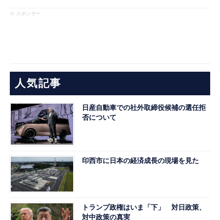
※ スポンサー
人気記事
日産自動車での社外取締役候補の選任拒
否について
印西市に日本の経済成長の現場を見た
トランプ政権はいま「下」 対日政策、
対中政策の真実