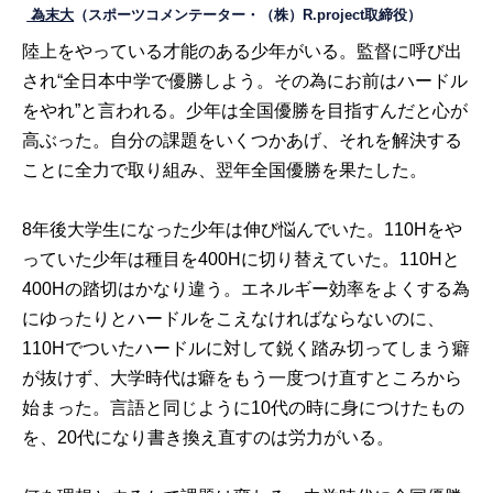
為末大
（スポーツコメンテーター・（株）R.project取締役）
陸上をやっている才能のある少年がいる。監督に呼び出
され“全日本中学で優勝しよう。その為にお前はハードル
をやれ”と言われる。少年は全国優勝を目指すんだと心が
高ぶった。自分の課題をいくつかあげ、それを解決する
ことに全力で取り組み、翌年全国優勝を果たした。
8年後大学生になった少年は伸び悩んでいた。110Hをや
っていた少年は種目を400Hに切り替えていた。110Hと
400Hの踏切はかなり違う。エネルギー効率をよくする為
にゆったりとハードルをこえなければならないのに、
110Hでついたハードルに対して鋭く踏み切ってしまう癖
が抜けず、大学時代は癖をもう一度つけ直すところから
始まった。言語と同じように10代の時に身につけたもの
を、20代になり書き換え直すのは労力がいる。