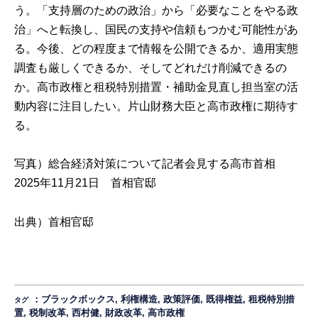
う。「支持層のための政治」から「必要なことをやる政
治」へと転換し、国民の支持や信頼もつかむ可能性があ
る。今後、どの程度まで情報を公開できるか、適用実態
調査も厳しくできるか、そしてどれだけ削減できるの
か。高市政権と租税特別措置・補助金見直し担当室の活
動内容に注目したい。片山財務大臣と高市政権に期待す
る。
写真）総合経済対策について記者会見する高市首相
2025年11月21日 首相官邸
出典）
首相官邸
：
ブラックボックス
,
利権構造
,
政策評価
,
既得権益
,
租税特別措
タグ
置
,
税制改革
,
西村健
,
財政改革
,
高市政権