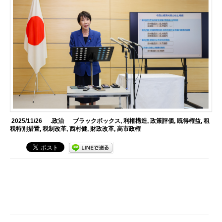
2025/11/26
.政治
ブラックボックス
,
利権構造
,
政策評価
,
既得権益
,
租
税特別措置
,
税制改革
,
西村健
,
財政改革
,
高市政権