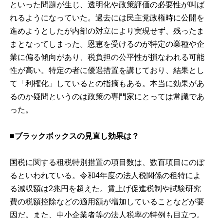
といった問題が生じ、透明化や政策評価の必要性が叫ば
れるようになっていた。過去には民主党政権時に公開を
進めようとしたが内部の対立により実現せず、残ったま
まとなってしまった。恩恵を受けるのが特定の業種や企
業に偏る傾向があり、税負担の公平性が損なわれる可能
性が高い。特定の者に優遇措置を講じており、結果とし
て「利権化」しているとの指摘もある。本当に効果があ
るのか疑問というのは政策の専門家にとっては常識であ
った。
■
ブラックボックスの見直し効果は？
国税に関する租税特別措置の項目数は、数百項目にのぼ
るといわれている。令和4年度の法人税関係の租特によ
る減収額は2兆円を超えた。賃上げ促進税制や試験研究
費の税額控除などの適用額が増加していることなどが要
因だ。また、中小企業者等の法人税率の特例も目立つ。