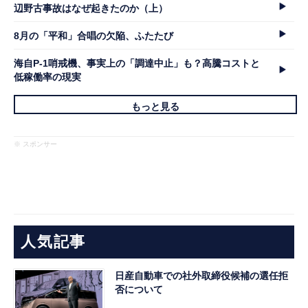
辺野古事故はなぜ起きたのか（上）
8月の「平和」合唱の欠陥、ふたたび
海自P-1哨戒機、事実上の「調達中止」も？高騰コストと
低稼働率の現実
もっと見る
※ スポンサー
人気記事
日産自動車での社外取締役候補の選任拒
否について