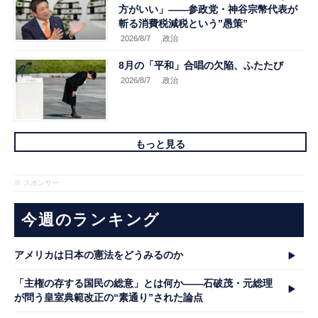
方がいい」――参政党・神谷宗幣代表が
斬る消費税減税という”愚策”
2026/8/7
.政治
8月の「平和」合唱の欠陥、ふたたび
2026/8/7
.政治
もっと見る
※ スポンサー
今週のランキング
アメリカは日本の憲法をどうみるのか
「主権の存する国民の総意」とは何か――石破茂・元総理
が問う皇室典範改正の“素通り”された論点