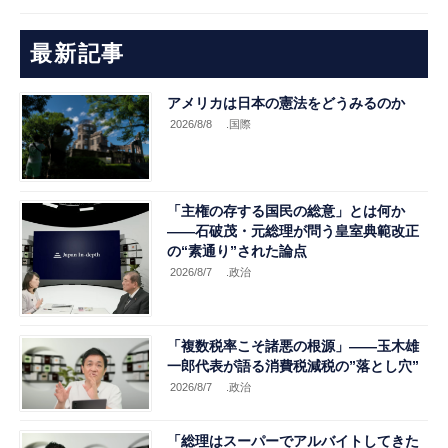
最新記事
アメリカは日本の憲法をどうみるのか
2026/8/8
.国際
「主権の存する国民の総意」とは何か
――石破茂・元総理が問う皇室典範改正
の“素通り”された論点
2026/8/7
.政治
「複数税率こそ諸悪の根源」――玉木雄
一郎代表が語る消費税減税の”落とし穴”
2026/8/7
.政治
「総理はスーパーでアルバイトしてきた