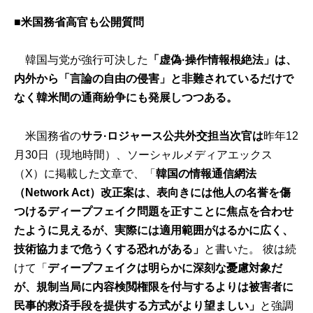
■米国務省高官も公開質問
韓国与党が強行可決した
「虚偽·操作情報根絶法」は、
内外から「言論の自由の侵害」と非難されているだけで
なく韓米間の通商紛争にも発展しつつある。
米国務省の
サラ·ロジャース公共外交担当次官は
昨年12
月30日（現地時間）、ソーシャルメディアエックス
（X）に掲載した文章で、「
韓国の情報通信網法
（Network Act）改正案は、表向きには他人の名誉を傷
つけるディープフェイク問題を正すことに焦点を合わせ
たように見えるが、実際には適用範囲がはるかに広く、
技術協力まで危うくする恐れがある」
と書いた。 彼は続
けて「
ディープフェイクは明らかに深刻な憂慮対象だ
が、規制当局に内容検閲権限を付与するよりは被害者に
民事的救済手段を提供する方式がより望ましい」
と強調