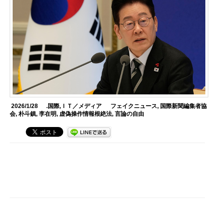
2026/1/28
.国際
,
ＩＴ／メディア
フェイクニュース
,
国際新聞編集者協
会
,
朴斗鎮
,
李在明
,
虚偽操作情報根絶法
,
言論の自由