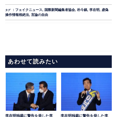
：
フェイクニュース
,
国際新聞編集者協会
,
朴斗鎮
,
李在明
,
虚偽
タグ
操作情報根絶法
,
言論の自由
あわせて読みたい
李在明独裁に警告を発した李
李在明独裁に警告を発した李