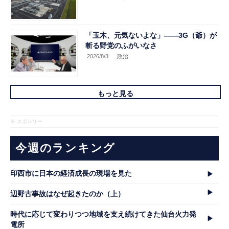
「玉木、元気ないよな」――3G（爺）が
斬る野党のふがいなさ
2026/8/3
.政治
もっと見る
※ スポンサー
今週のランキング
印西市に日本の経済成長の現場を見た
辺野古事故はなぜ起きたのか（上）
時代に応じて変わりつつ地域を支え続けてきた仙台火力発
電所