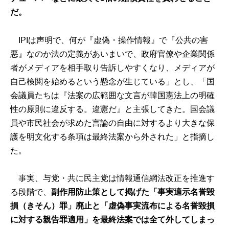
だ。
IPIは声明で、何が『虚偽・操作情報』で『公共の害
悪』なのか法の定義があいまいで、政府官僚や企業関係
者がメディアを相手取り告訴しやすくなり、メディアが
自己検閲を始めるという懸念が生じている」とし、「国
会議員たちは『法案の広範囲な文言が韓国憲法上の明確
性の原則に違反する。違憲だ』と主張してきた。国会議
員や市民社会が求めた言論の自由に対するより大きな保
護を明文化する条項は最終法案から外された」と指摘し
た。
事実、与党・共に民主党は情報通信網法改正を推進す
る段階で、
副作用防止策として掲げた「事実適示名誉毀
損（きそん）罪」廃止と「虚偽事実流布による名誉毀損
に対する親告罪適用」を最終法案では全て外してしまっ