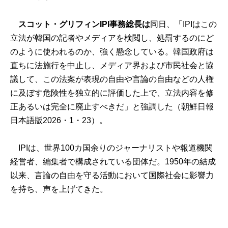
スコット・グリフィンIPI事務総長は
同日、「IPIはこの
立法が韓国の記者やメディアを検閲し、処罰するのにど
のように使われるのか、強く懸念している。韓国政府は
直ちに法施行を中止し、メディア界および市民社会と協
議して、この法案が表現の自由や言論の自由などの人権
に及ぼす危険性を独立的に評価した上で、立法内容を修
正あるいは完全に廃止すべきだ」と強調した（朝鮮日報
日本語版2026・1・23）。
IPIは、世界100カ国余りのジャーナリストや報道機関
経営者、編集者で構成されている団体だ。1950年の結成
以来、言論の自由を守る活動において国際社会に影響力
を持ち、声を上げてきた。