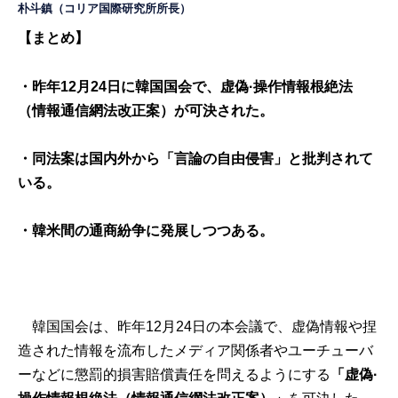
朴斗鎮
（コリア国際研究所所長）
【まとめ】
・昨年12月24日に韓国国会で、虚偽·操作情報根絶法
（情報通信網法改正案）が可決された。
・同法案は国内外から「言論の自由侵害」と批判されて
いる。
・韓米間の通商紛争に発展しつつある。
韓国国会は、昨年12月24日の本会議で、虚偽情報や捏
造された情報を流布したメディア関係者やユーチューバ
ーなどに懲罰的損害賠償責任を問えるようにする
「虚偽·