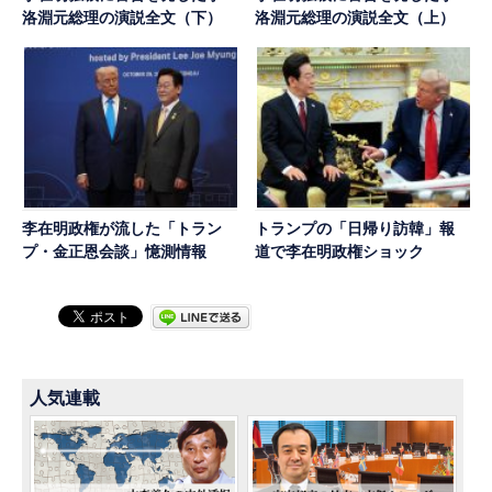
洛淵元総理の演説全文（下）
洛淵元総理の演説全文（上）
李在明政権が流した「トラン
トランプの「日帰り訪韓」報
プ・金正恩会談」憶測情報
道で李在明政権ショック
人気連載