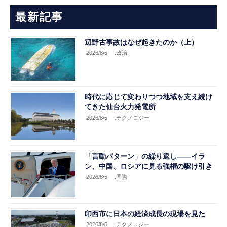
最新記事
辺野古事故はなぜ起きたのか（上）
2026/8/6
.政治
時代に応じて変わりつつ地域を支え続け
てきた仙台火力発電所
2026/8/5
.テクノロジー
「言動パターン」の繰り返し――イラ
ン、中国、ロシアに見る強権の駆け引き
2026/8/5
.国際
印西市に日本の経済成長の現場を見た
2026/8/5
.テクノロジー