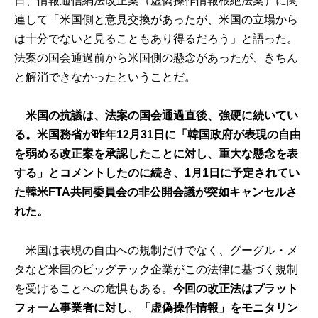
日、情報通信網法改正案（虚偽操作情報根絶法案）に関
連して「米国側と意見交換があったが、米国の立場から
は十分でないと見ることもあり得るだろう」と語った。
法案の国会通過前から米国側の懸念があったが、きちん
と解消できなかったということだ。
米国の抗議は、法案の国会通過直後、強硬に続いてい
る。米国務省が昨年12月31日に「韓国政府が表現の自由
を弱める改正案を承認したことに対し、重大な懸念を表
する」とコメントしたのに続き、1月1日に予定されてい
た韓米FTA共同委員会の非公開会議が突如キャンセルさ
れた。
米国は表現の自由への規制だけでなく、グーグル・メ
タなど米国のビッグテック企業がこの法律に基づく規制
を受けることへの危惧もある。
今回の改正法はプラット
フォーム事業者に対し
、
「虚偽操作情報」をモニタリン