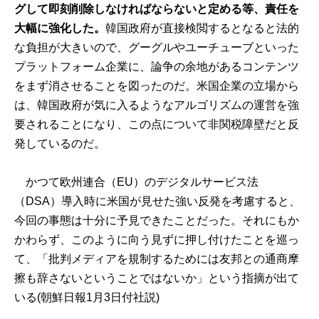
グして即刻削除しなければならないと定める等、責任を
大幅に強化した。
韓国政府が直接検閲するとなると法的
な負担が大きいので、グーグルやユーチューブといった
プラットフォーム企業に、論争の余地があるコンテンツ
をまず消させることを図ったのだ。米国企業の立場から
は、韓国政府が気に入るようなアルゴリズムの運営を強
要されることになり、この点について非関税障壁だと反
発しているのだ。
かつて欧州連合（EU）のデジタルサービス法
（DSA）導入時に米国が見せた強い反発を考慮すると、
今回の事態は十分に予見できたことだった。それにもか
かわらず、このように向う見ずに押し付けたことを巡っ
て、「批判メディアを規制するためには友邦との通商摩
擦も辞さないということではないか」という指摘が出て
いる(朝鮮日報1月3日付社説)