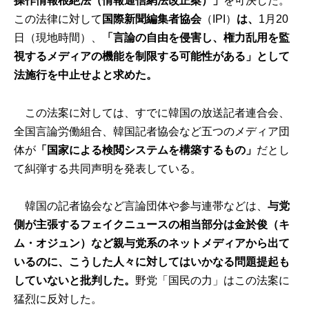
操作情報根絶法（情報通信網法改正案）」
を可決した。
この法律に対して
国際新聞編集者協会
（IPI）
は、
1月20
日（現地時間）、
「言論の自由を侵害し、権力乱用を監
視するメディアの機能を制限する可能性がある」として
法施行を中止せよと求めた。
この法案に対しては、すでに韓国の放送記者連合会、
全国言論労働組合、韓国記者協会など五つのメディア団
体が
「国家による検閲システムを構築するもの」
だとし
て糾弾する共同声明を発表している。
韓国の記者協会など言論団体や参与連帯などは、
与党
側が主張するフェイクニュースの相当部分は金於俊（キ
ム・オジュン）など親与党系のネットメディアから出て
いるのに、こうした人々に対してはいかなる問題提起も
していないと批判した。
野党「国民の力」はこの法案に
猛烈に反対した。