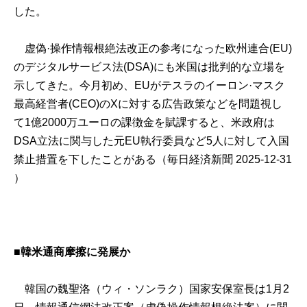
した。
虚偽·操作情報根絶法改正の参考になった欧州連合(EU)
のデジタルサービス法(DSA)にも米国は批判的な立場を
示してきた。今月初め、EUがテスラのイーロン·マスク
最高経営者(CEO)のXに対する広告政策などを問題視し
て1億2000万ユーロの課徴金を賦課すると、米政府は
DSA立法に関与した元EU執行委員など5人に対して入国
禁止措置を下したことがある（毎日経済新聞 2025-12-31
）
■韓米通商摩擦に発展か
韓国の魏聖洛（ウィ・ソンラク）国家安保室長は1月2