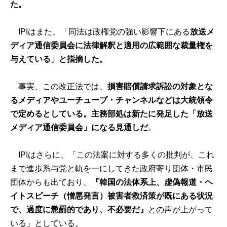
た。
IPIはまた、「同法は政権党の強い影響下にある
放送メ
ディア通信委員会に法律解釈と適用の広範囲な裁量権を
与えている」と指摘した。
事実、この改正法では、
損害賠償請求訴訟の対象とな
るメディアやユーチューブ・チャンネルなどは大統領令
で定めるとしている。主務部処は新たに発足した「放送
メディア通信委員会」になる見通しだ
。
IPIはさらに、「この法案に対する多くの批判が、これ
まで進歩系与党と軌を一にしてきた政府寄り団体・市民
団体からも出ており、
『韓国の法体系上、虚偽報道・ヘ
イトスピーチ（憎悪発言）被害者救済策が既にある状況
で、過度に懲罰的であり、不必要だ』
との声が上がって
いる」としている。