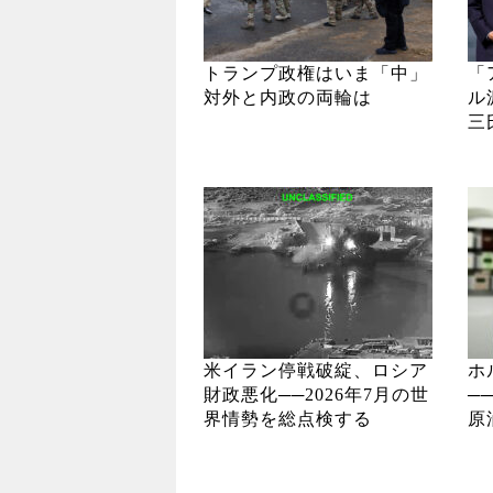
トランプ政権はいま「中」
「
対外と内政の両輪は
ル
三
米イラン停戦破綻、ロシア
ホ
財政悪化──2026年7月の世
─
界情勢を総点検する
原