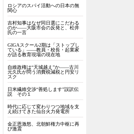
ロシアのスパイ活動への日本の無
関心
吉村知事はなぜ同日選にこだわる
のか――大阪市会の反発と、松井
氏の一言
GIGAスクール2期は「ストップし
ている」——教員・校長・起業家
が語る教育現場の現在地
自維政権は“天城越え”か――古川
元久氏が問う消費税減税と円安リ
スク
日米繊維交渉“善処します”誤訳伝
説 その１
時代に応じて変わりつつ地域を支
え続けてきた仙台火力発電所
金正恩激怒、北朝鮮権力中枢に再
び激震