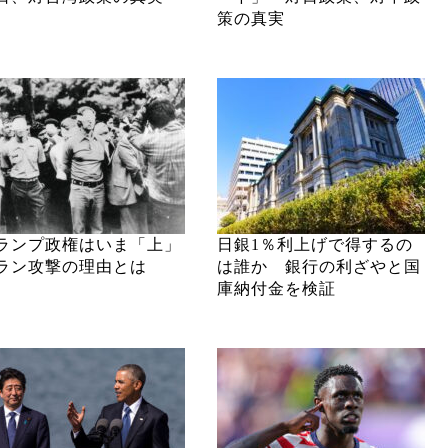
策の真実
ランプ政権はいま「上」
日銀1％利上げで得するの
ラン攻撃の理由とは
は誰か 銀行の利ざやと国
庫納付金を検証