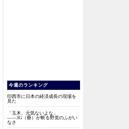
今週のランキング
印西市に日本の経済成長の現場を
見た
「玉木、元気ないよな」
――3G（爺）が斬る野党のふがい
なさ