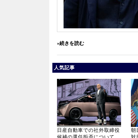
»続きを読む
人気記事
日産自動車での社外取締役
朝
候補の選任拒否について
対