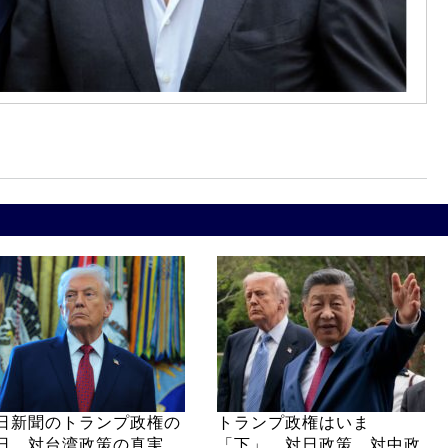
日新聞のトランプ政権の
トランプ政権はいま
日、対台湾政策の真実
「下」 対日政策、対中政