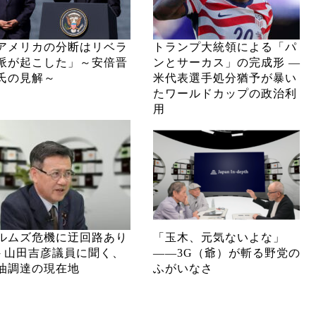
アメリカの分断はリベラ
トランプ大統領による「パ
派が起こした」～安倍晋
ンとサーカス」の完成形 ―
氏の見解～
米代表選手処分猶予が暴い
たワールドカップの政治利
用
ルムズ危機に迂回路あり
「玉木、元気ないよな」
─ 山田吉彦議員に聞く、
――3G（爺）が斬る野党の
油調達の現在地
ふがいなさ