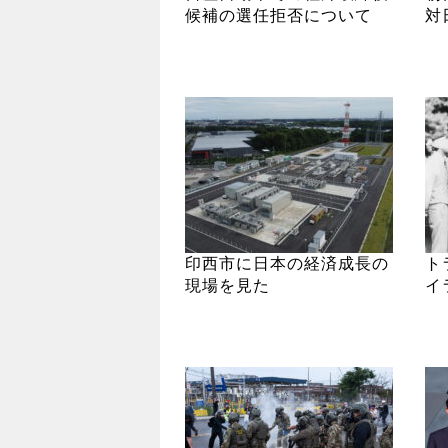
候補の選任拒否について
対
印西市に日本の経済成長の
ト
現場を見た
イ