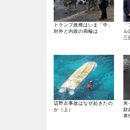
トランプ政権はいま「中」
「
対外と内政の両輪は
ル
三
辺野古事故はなぜ起きたの
米
か（上）
財
界