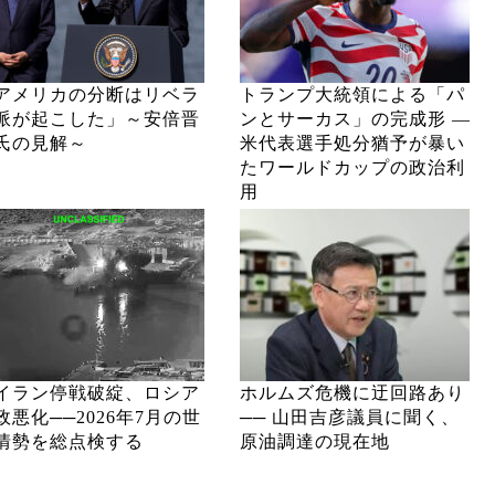
アメリカの分断はリベラ
トランプ大統領による「パ
派が起こした」～安倍晋
ンとサーカス」の完成形 ―
氏の見解～
米代表選手処分猶予が暴い
たワールドカップの政治利
用
イラン停戦破綻、ロシア
ホルムズ危機に迂回路あり
政悪化──2026年7月の世
── 山田吉彦議員に聞く、
情勢を総点検する
原油調達の現在地