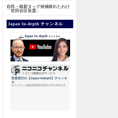
自民・維新タッグ候補敗れたわけ
「世田谷区長選」
Japan In-depth チャンネル