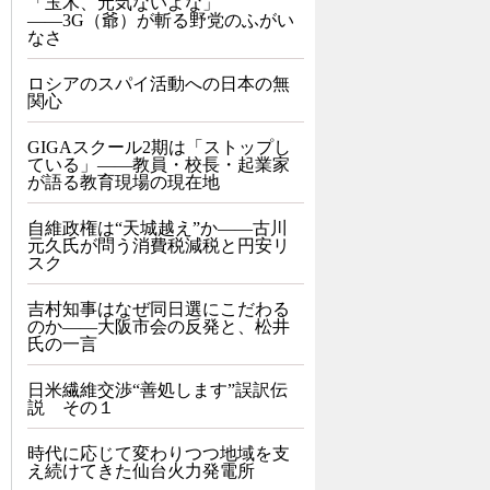
「玉木、元気ないよな」
――3G（爺）が斬る野党のふがい
なさ
ロシアのスパイ活動への日本の無
関心
GIGAスクール2期は「ストップし
ている」——教員・校長・起業家
が語る教育現場の現在地
自維政権は“天城越え”か――古川
元久氏が問う消費税減税と円安リ
スク
吉村知事はなぜ同日選にこだわる
のか――大阪市会の反発と、松井
氏の一言
日米繊維交渉“善処します”誤訳伝
説 その１
時代に応じて変わりつつ地域を支
え続けてきた仙台火力発電所