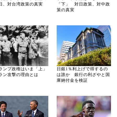
日、対台湾政策の真実
「下」 対日政策、対中政
策の真実
ランプ政権はいま「上」
日銀1％利上げで得するの
ラン攻撃の理由とは
は誰か 銀行の利ざやと国
庫納付金を検証