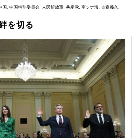
中国
,
中国特別委員会
,
人民解放軍
,
共産党
,
南シナ海
,
古森義久
,
絆を切る