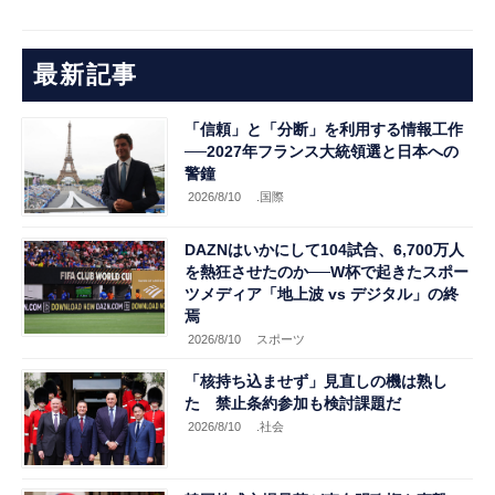
最新記事
「信頼」と「分断」を利用する情報工作
──2027年フランス大統領選と日本への
警鐘
2026/8/10
.国際
DAZNはいかにして104試合、6,700万人
を熱狂させたのか──W杯で起きたスポー
ツメディア「地上波 vs デジタル」の終
焉
2026/8/10
スポーツ
「核持ち込ませず」見直しの機は熟し
た 禁止条約参加も検討課題だ
2026/8/10
.社会