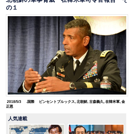
の１
2018/5/3
.国際
ビンセントブルックス
,
北朝鮮
,
古森義久
,
在韓米軍
,
金
正恩
人気連載