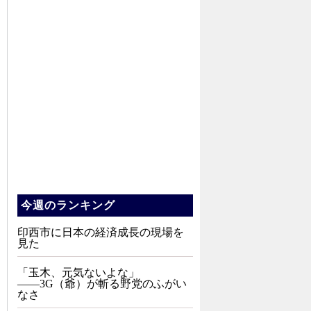
今週のランキング
印西市に日本の経済成長の現場を
見た
「玉木、元気ないよな」
――3G（爺）が斬る野党のふがい
なさ