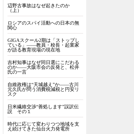
辺野古事故はなぜ起きたのか
（上）
ロシアのスパイ活動への日本の無
関心
GIGAスクール2期は「ストップし
ている」——教員・校長・起業家
が語る教育現場の現在地
吉村知事はなぜ同日選にこだわる
のか――大阪市会の反発と、松井
氏の一言
自維政権は“天城越え”か――古川
元久氏が問う消費税減税と円安リ
スク
日米繊維交渉“善処します”誤訳伝
説 その１
時代に応じて変わりつつ地域を支
え続けてきた仙台火力発電所