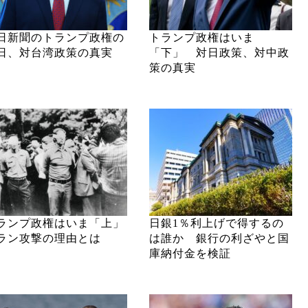
日新聞のトランプ政権の
トランプ政権はいま
日、対台湾政策の真実
「下」 対日政策、対中政
策の真実
ランプ政権はいま「上」
日銀1％利上げで得するの
ラン攻撃の理由とは
は誰か 銀行の利ざやと国
庫納付金を検証