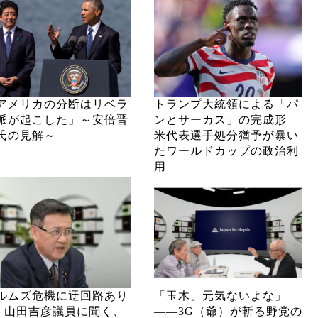
アメリカの分断はリベラ
トランプ大統領による「パ
派が起こした」～安倍晋
ンとサーカス」の完成形 ―
氏の見解～
米代表選手処分猶予が暴い
たワールドカップの政治利
用
ルムズ危機に迂回路あり
「玉木、元気ないよな」
─ 山田吉彦議員に聞く、
――3G（爺）が斬る野党の