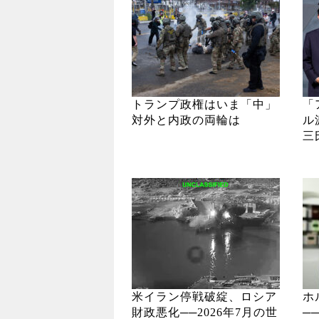
トランプ政権はいま「中」
「
対外と内政の両輪は
ル
三
米イラン停戦破綻、ロシア
ホ
財政悪化──2026年7月の世
─