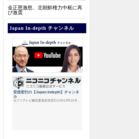
金正恩激怒、北朝鮮権力中枢に再
び激震
Japan In-depth チャンネル