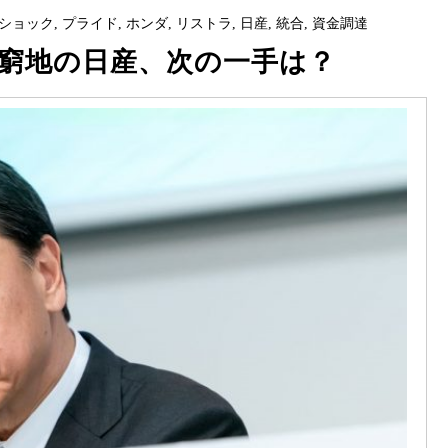
ショック
,
プライド
,
ホンダ
,
リストラ
,
日産
,
統合
,
資金調達
窮地の日産、次の一手は？