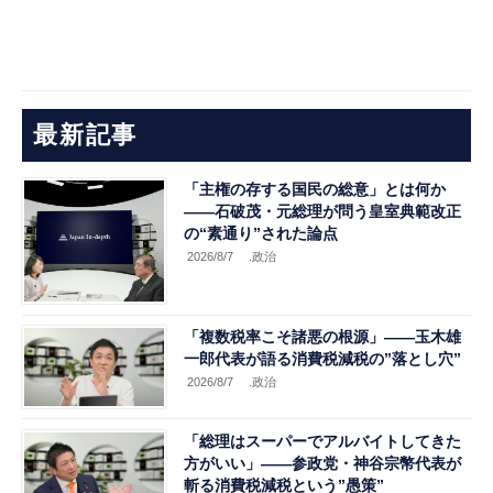
最新記事
「主権の存する国民の総意」とは何か
――石破茂・元総理が問う皇室典範改正
の“素通り”された論点
2026/8/7
.政治
「複数税率こそ諸悪の根源」――玉木雄
一郎代表が語る消費税減税の”落とし穴”
2026/8/7
.政治
「総理はスーパーでアルバイトしてきた
方がいい」――参政党・神谷宗幣代表が
斬る消費税減税という”愚策”