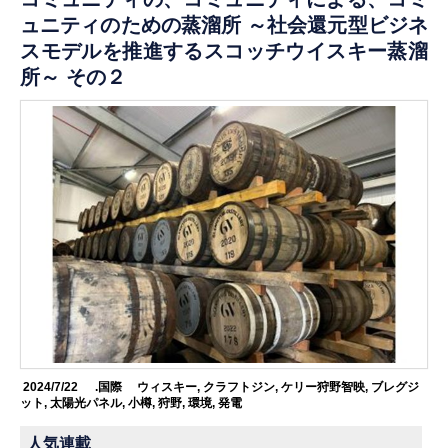
ュニティのための蒸溜所 ～社会還元型ビジネ
スモデルを推進するスコッチウイスキー蒸溜
所～ その２
2024/7/22
.国際
ウィスキー
,
クラフトジン
,
ケリー狩野智映
,
ブレグジ
ット
,
太陽光パネル
,
小樽
,
狩野
,
環境
,
発電
人気連載