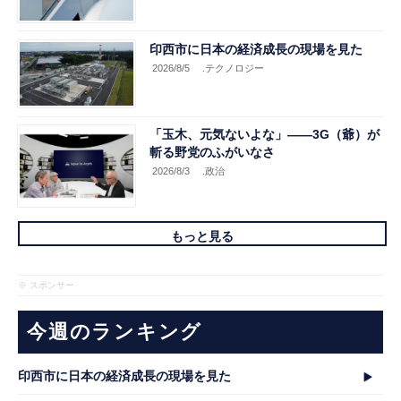
印西市に日本の経済成長の現場を見た
2026/8/5
.テクノロジー
「玉木、元気ないよな」――3G（爺）が
斬る野党のふがいなさ
2026/8/3
.政治
もっと見る
※ スポンサー
今週のランキング
印西市に日本の経済成長の現場を見た