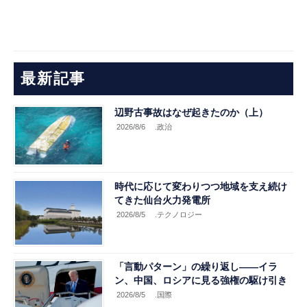
最新記事
辺野古事故はなぜ起きたのか（上）
2026/8/6
.政治
時代に応じて変わりつつ地域を支え続け
てきた仙台火力発電所
2026/8/5
.テクノロジー
「言動パターン」の繰り返し――イラ
ン、中国、ロシアに見る強権の駆け引き
2026/8/5
.国際