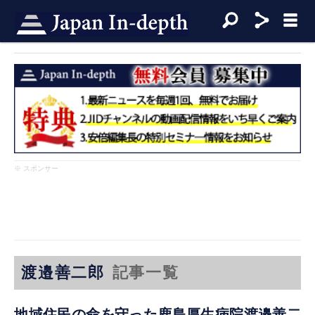
※ スポンサー
渡邉善二郎
記事一覧
地域住民の命を守った鹿島厚生病院渡邉善二