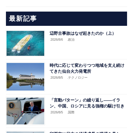
最新記事
辺野古事故はなぜ起きたのか（上）
2026/8/6
.政治
時代に応じて変わりつつ地域を支え続け
てきた仙台火力発電所
2026/8/5
.テクノロジー
「言動パターン」の繰り返し――イラ
ン、中国、ロシアに見る強権の駆け引き
2026/8/5
.国際