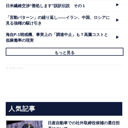
日米繊維交渉“善処します”誤訳伝説 その１
「言動パターン」の繰り返し――イラン、中国、ロシアに
見る強権の駆け引き
海自P-1哨戒機、事実上の「調達中止」も？高騰コストと
低稼働率の現実
もっと見る
※ スポンサー
人気記事
日産自動車での社外取締役候補の選任拒