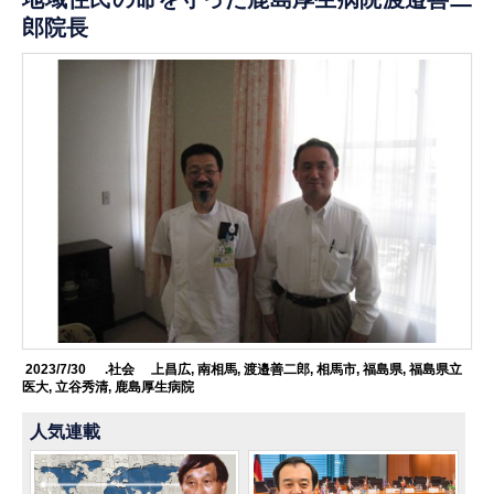
郎院長
2023/7/30
.社会
上昌広
,
南相馬
,
渡邉善二郎
,
相馬市
,
福島県
,
福島県立
医大
,
立谷秀清
,
鹿島厚生病院
人気連載