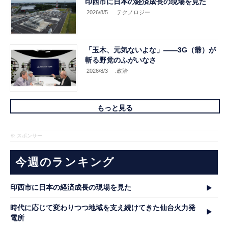
印西市に日本の経済成長の現場を見た
2026/8/5
.テクノロジー
「玉木、元気ないよな」――3G（爺）が
斬る野党のふがいなさ
2026/8/3
.政治
もっと見る
※ スポンサー
今週のランキング
印西市に日本の経済成長の現場を見た
時代に応じて変わりつつ地域を支え続けてきた仙台火力発
電所