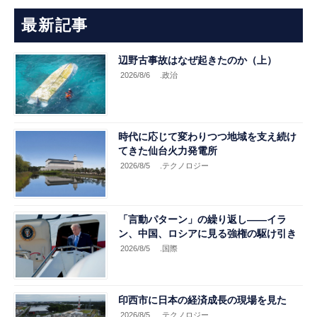
最新記事
辺野古事故はなぜ起きたのか（上）
2026/8/6
.政治
時代に応じて変わりつつ地域を支え続け
てきた仙台火力発電所
2026/8/5
.テクノロジー
「言動パターン」の繰り返し――イラ
ン、中国、ロシアに見る強権の駆け引き
2026/8/5
.国際
印西市に日本の経済成長の現場を見た
2026/8/5
.テクノロジー