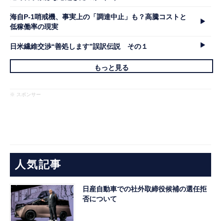
海自P-1哨戒機、事実上の「調達中止」も？高騰コストと
低稼働率の現実
日米繊維交渉“善処します”誤訳伝説 その１
もっと見る
※ スポンサー
人気記事
日産自動車での社外取締役候補の選任拒
否について