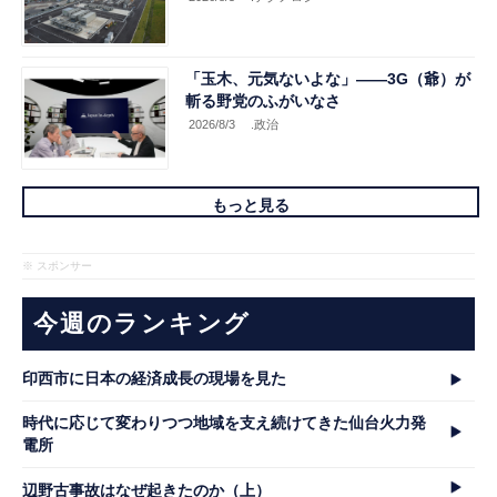
「玉木、元気ないよな」――3G（爺）が
斬る野党のふがいなさ
2026/8/3
.政治
もっと見る
※ スポンサー
今週のランキング
印西市に日本の経済成長の現場を見た
時代に応じて変わりつつ地域を支え続けてきた仙台火力発
電所
辺野古事故はなぜ起きたのか（上）