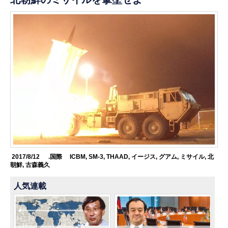
2017/8/12
.国際
ICBM
,
SM-3
,
THAAD
,
イージス
,
グアム
,
ミサイル
,
北
朝鮮
,
古森義久
人気連載