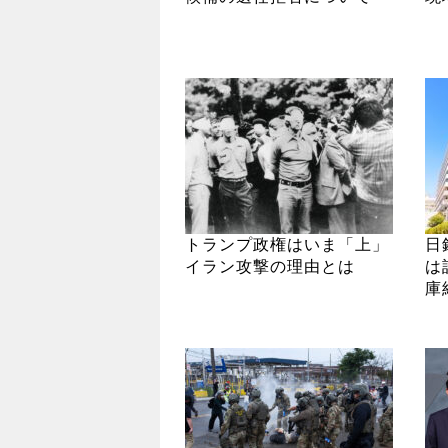
トランプ政権はいま「上」
日
イラン攻撃の理由とは
は
庫