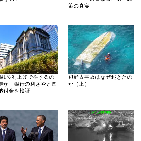
策の真実
銀1％利上げで得するの
辺野古事故はなぜ起きたの
誰か 銀行の利ざやと国
か（上）
納付金を検証