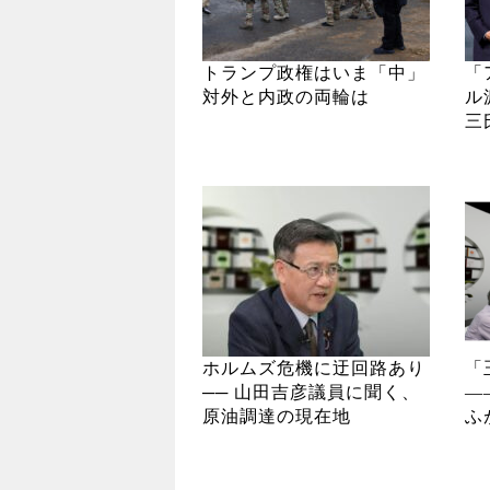
トランプ政権はいま「中」
「
対外と内政の両輪は
ル
三
ホルムズ危機に迂回路あり
「
── 山田吉彦議員に聞く、
―
原油調達の現在地
ふ