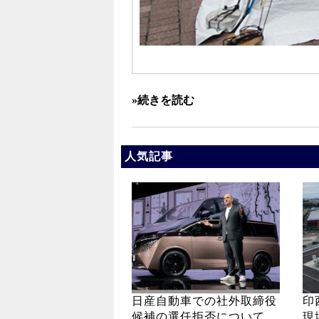
»続きを読む
人気記事
日産自動車での社外取締役
印
候補の選任拒否について
現