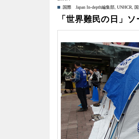
.国際
Japan In-depth編集部
,
UNHCR
,
国
「世界難民の日」ソー