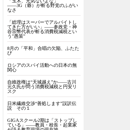
「玉木、元気ないよな」
――3G（爺）が斬る野党のふがい
なさ
「総理はスーパーでアルバイトし
てきた方がいい」――参政党・神
谷宗幣代表が斬る消費税減税とい
う”愚策”
8月の「平和」合唱の欠陥、ふたた
び
ロシアのスパイ活動への日本の無
関心
自維政権は“天城越え”か――古川
元久氏が問う消費税減税と円安リ
スク
日米繊維交渉“善処します”誤訳伝
説 その１
GIGAスクール2期は「ストップし
ている」——教員・校長・起業家
が語る教育現場の現在地