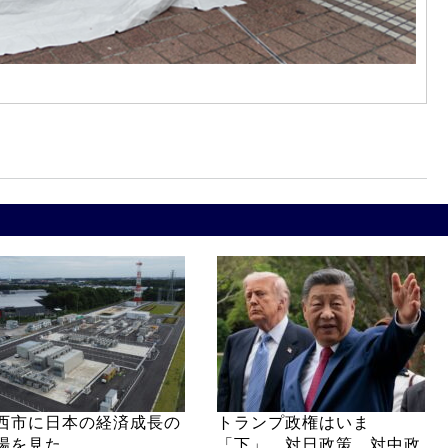
西市に日本の経済成長の
トランプ政権はいま
場を見た
「下」 対日政策、対中政