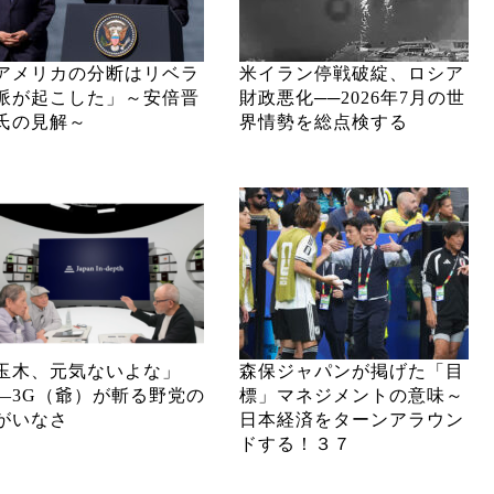
アメリカの分断はリベラ
米イラン停戦破綻、ロシア
派が起こした」～安倍晋
財政悪化──2026年7月の世
氏の見解～
界情勢を総点検する
玉木、元気ないよな」
森保ジャパンが掲げた「目
―3G（爺）が斬る野党の
標」マネジメントの意味～
がいなさ
日本経済をターンアラウン
ドする！３７