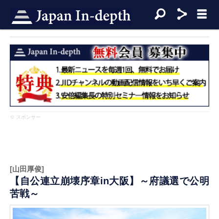
※ スポンサー
[山田厚俊]
【自公連立崩壊序章in大阪】～府議選で公明
苦戦～