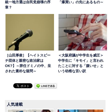
統一地方選は自民党崩壊の序
「爆買い」の先にあるもの～
章？
［山田厚俊］【ヘイトスピー
＜大阪府議が中学生を威圧＞
チ団体と親密な政治家は
中学生に「キモイ」と言われ
OK?】～辞任ドミノの中、呈
たことに対する「腹いせ」と
された素朴な疑問～
いう幼稚な言い訳
人気連載