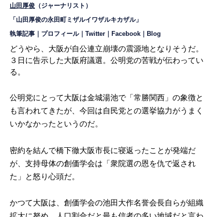
山田厚俊
（ジャーナリスト）
「山田厚俊の永田町ミザルイワザルキカザル」
執筆記事
｜
プロフィール
｜
Twitter
｜
Facebook
｜
Blog
どうやら、大阪が自公連立崩壊の震源地となりそうだ。
３日に告示した大阪府議選。公明党の苦戦が伝わってい
る。
公明党にとって大阪は金城湯池で「常勝関西」の象徴と
も言われてきたが、今回は自民党との選挙協力がうまく
いかなかったというのだ。
密約を結んで橋下徹大阪市長に寝返ったことが発端だ
が、支持母体の創価学会は「衆院選の恩を仇で返され
た」と怒り心頭だ。
かつて大阪は、創価学会の池田大作名誉会長自らが組織
拡大に努め、人口割合だと最も信者の多い地域だと言わ