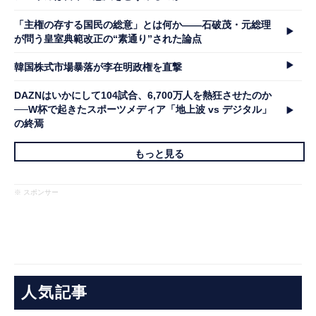
「主権の存する国民の総意」とは何か――石破茂・元総理
が問う皇室典範改正の“素通り”された論点
韓国株式市場暴落が李在明政権を直撃
DAZNはいかにして104試合、6,700万人を熱狂させたのか
──W杯で起きたスポーツメディア「地上波 vs デジタル」
の終焉
もっと見る
※ スポンサー
人気記事