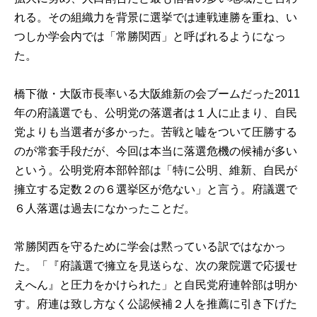
れる。その組織力を背景に選挙では連戦連勝を重ね、い
つしか学会内では「常勝関西」と呼ばれるようになっ
た。
橋下徹・大阪市長率いる大阪維新の会ブームだった2011
年の府議選でも、公明党の落選者は１人に止まり、自民
党よりも当選者が多かった。苦戦と嘘をついて圧勝する
のが常套手段だが、今回は本当に落選危機の候補が多い
という。公明党府本部幹部は「特に公明、維新、自民が
擁立する定数２の６選挙区が危ない」と言う。府議選で
６人落選は過去になかったことだ。
常勝関西を守るために学会は黙っている訳ではなかっ
た。「『府議選で擁立を見送らな、次の衆院選で応援せ
えへん』と圧力をかけられた」と自民党府連幹部は明か
す。府連は致し方なく公認候補２人を推薦に引き下げた