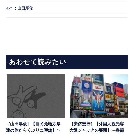
：
山田厚俊
タグ
あわせて読みたい
［山田厚俊］【自民党地方県
［安倍宏行］【外国人観光客
連の体たらくぶりに唖然】〜
大阪ジャックの実態】～春節