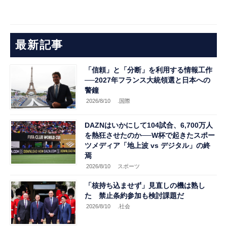
最新記事
「信頼」と「分断」を利用する情報工作
──2027年フランス大統領選と日本への
警鐘
2026/8/10
.国際
DAZNはいかにして104試合、6,700万人
を熱狂させたのか──W杯で起きたスポー
ツメディア「地上波 vs デジタル」の終
焉
2026/8/10
スポーツ
「核持ち込ませず」見直しの機は熟し
た 禁止条約参加も検討課題だ
2026/8/10
.社会