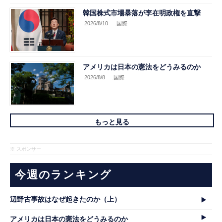
韓国株式市場暴落が李在明政権を直撃
2026/8/10
.国際
アメリカは日本の憲法をどうみるのか
2026/8/8
.国際
もっと見る
※ スポンサー
今週のランキング
辺野古事故はなぜ起きたのか（上）
アメリカは日本の憲法をどうみるのか