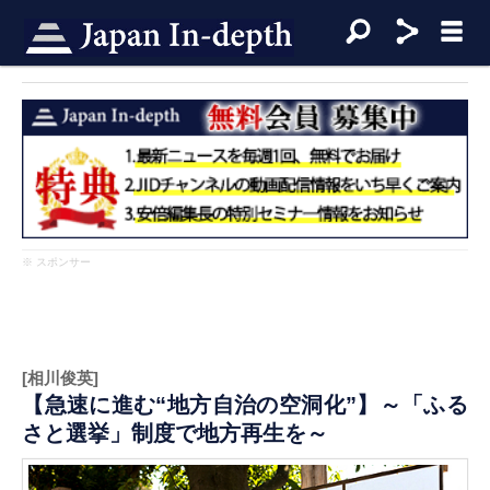
※ スポンサー
[相川俊英]
【急速に進む“地方自治の空洞化”】～「ふる
さと選挙」制度で地方再生を～