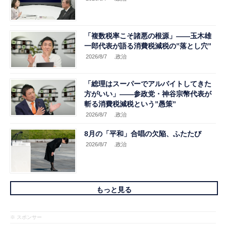
「複数税率こそ諸悪の根源」――玉木雄
一郎代表が語る消費税減税の”落とし穴”
2026/8/7
.政治
「総理はスーパーでアルバイトしてきた
方がいい」――参政党・神谷宗幣代表が
斬る消費税減税という”愚策”
2026/8/7
.政治
8月の「平和」合唱の欠陥、ふたたび
2026/8/7
.政治
もっと見る
※ スポンサー