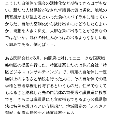
こうした自治体で議会の活性化など期待できるはずもな
い。新たな人材供給がなされず議員の質は劣化、地域の
閉塞感がより強まるといった負のスパイラルに陥ってい
からだ。自治の空洞化から抜け出すにはどうしたらよい
か。発想を大きく変え、大胆な策に出ることが必要なの
ではないか。既存の枠組みからはみ出るような新しい取
り組みである。例えば・・。
ある民間会社が6月、内閣府に対してユニークな国家戦
略特区の提案を行った。特区提案したのは株式会社「特
区ビジネスコンサルティング」で、特定の自治体に一定
額以上のふるさと納税を行った人に、その自治体での選
挙権と被選挙権を付与するというものだ。住民でなくて
もふるさと納税した先の自治体の首長選や議員選に投票
でき、さらには議員選にも立候補もできるよう公職選挙
法に特例を設けるという構想だ。地域限定の「ふるさと
選挙」制度を新設する特区提案である。