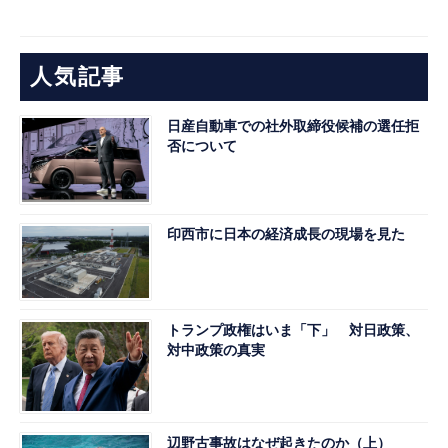
人気記事
日産自動車での社外取締役候補の選任拒
否について
印西市に日本の経済成長の現場を見た
トランプ政権はいま「下」 対日政策、
対中政策の真実
辺野古事故はなぜ起きたのか（上）