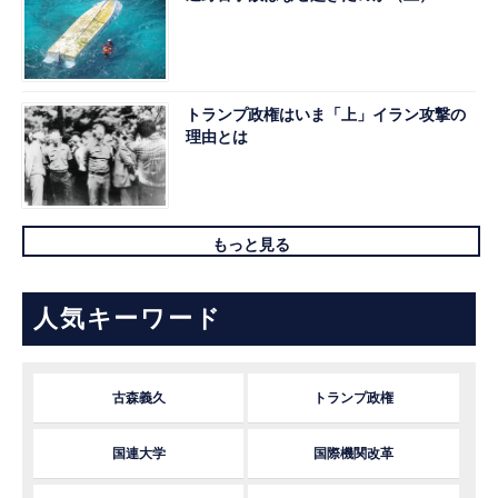
トランプ政権はいま「上」イラン攻撃の
理由とは
もっと見る
人気キーワード
古森義久
トランプ政権
国連大学
国際機関改革