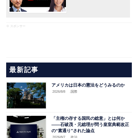
※ スポンサー
最新記事
アメリカは日本の憲法をどうみるのか
2026/8/8
.国際
「主権の存する国民の総意」とは何か
――石破茂・元総理が問う皇室典範改正
の“素通り”された論点
2026/8/7
.政治