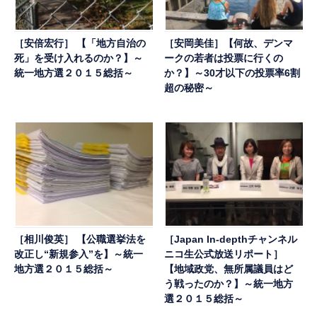
［安倍宏行］ 【「地方自治の
［安岡美佳］【何故、デンマ
死」を受け入れるのか？】～
ークの若者は投票に行くの
統一地方選２０１５総括～
か？】～30才以下の投票率6割
超の秘密～
［相川俊英］ 【公職選挙法を
［Japan In-depthチャンネル
改正し“新規参入”を】～統一
ニコ生公式放送リポート］
地方選２０１５総括～
【地域政党、無所属議員はど
う戦ったのか？】～統一地方
選２０１５総括～