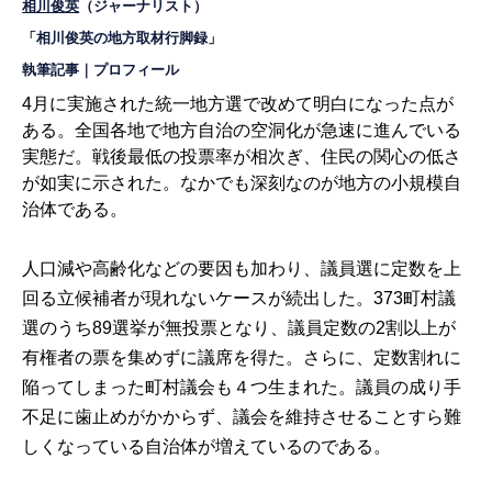
相川俊英
（ジャーナリスト）
「相川俊英の地方取材行脚録」
執筆記事
｜
プロフィール
4月に実施された統一地方選で改めて明白になった点が
ある。全国各地で地方自治の空洞化が急速に進んでいる
実態だ。戦後最低の投票率が相次ぎ、住民の関心の低さ
が如実に示された。なかでも深刻なのが地方の小規模自
治体である。
人口減や高齢化などの要因も加わり、議員選に定数を上
回る立候補者が現れないケースが続出した。373町村議
選のうち89選挙が無投票となり、議員定数の2割以上が
有権者の票を集めずに議席を得た。さらに、定数割れに
陥ってしまった町村議会も４つ生まれた。議員の成り手
不足に歯止めがかからず、議会を維持させることすら難
しくなっている自治体が増えているのである。