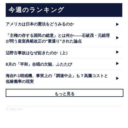
今週のランキング
アメリカは日本の憲法をどうみるのか
「主権の存する国民の総意」とは何か――石破茂・元総理
が問う皇室典範改正の“素通り”された論点
辺野古事故はなぜ起きたのか（上）
8月の「平和」合唱の欠陥、ふたたび
海自P-1哨戒機、事実上の「調達中止」も？高騰コストと
低稼働率の現実
もっと見る
※ スポンサー