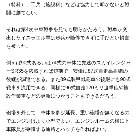
（特科）、工兵（施設科）などは協力して叩かないと戦
闘に勝てない。
それは第4次中東戦争を見ても明らかだろう。戦車が突
出したイスラエル軍は歩兵が随伴できずに手ひどい損害
を被った。
例えば90式あるいは74式の車体に先述のスカイレンジャ
ーSR35を搭載すれば短期で、安価に87式自走高射砲の
後継が調達できる。また89式装甲戦闘車の後継にも90式
戦車を流用できる。同様に96式自走120ミリ迫撃砲や施
設作業車などの更新につかうこともできるだろう。
砲塔を外して、車体を多少延長、重い砲塔が無くなるの
でエンジンはより小型でよい、エンジンルームの横に下
車隊員が乗降する通路とハッチを作ればよい。