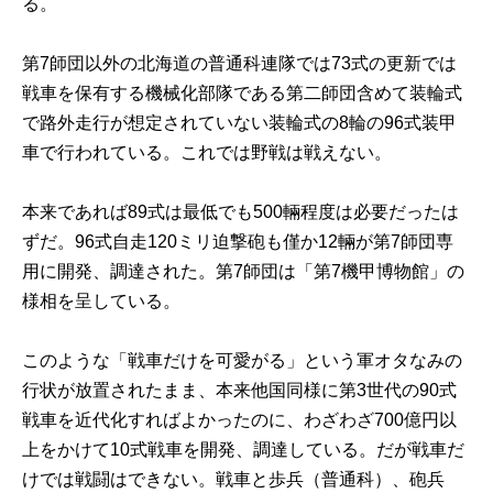
る。
第7師団以外の北海道の普通科連隊では73式の更新では
戦車を保有する機械化部隊である第二師団含めて装輪式
で路外走行が想定されていない装輪式の8輪の96式装甲
車で行われている。これでは野戦は戦えない。
本来であれば89式は最低でも500輛程度は必要だったは
ずだ。96式自走120ミリ迫撃砲も僅か12輛が第7師団専
用に開発、調達された。第7師団は「第7機甲博物館」の
様相を呈している。
このような「戦車だけを可愛がる」という軍オタなみの
行状が放置されたまま、本来他国同様に第3世代の90式
戦車を近代化すればよかったのに、わざわざ700億円以
上をかけて10式戦車を開発、調達している。だが戦車だ
けでは戦闘はできない。戦車と歩兵（普通科）、砲兵