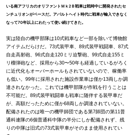
いる南アフリカのオリファントＭｋ2Ｂ戦車は戦時中に開発されたセ
ンチュリオンがベースだ。アパルトヘイト時代に戦車が輸入できなく
なって70年以上にわたって使い続けてきた。
実は陸自の機甲部隊は10式戦車など一部を除いて博物館
アイテムだらけだ。73式装甲車、89式装甲戦闘車、87式
自走高射砲、96式自走120ミリ迫撃砲、99式自走155ミ
リ榴弾砲など、採用から30〜50年も経過しているがろく
に近代化もオーバーホールもされていないので、稼働率
も低い。99年に採用された施設作業車は僅か13両しか調
達されなかった。これでは機甲部隊が作戦を行うことは
不可能だ。89式装甲戦闘車も戦車に随伴する装甲車だ
が、高額だったために僅か68両しか調達されていない。
配備されたのは唯一の機甲師団である第7師団の第11普
通科連隊の6個普通科中隊の半分にしか配備されず、残
りの中隊は旧式の73式装甲車がそのまま使用されてい