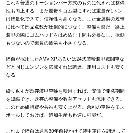
これを普通のトーションバー方式のものに代えれば整備
性も向上する。また履帯をゴム製にすれば重量が1トン
は軽量化できて、信頼性も高くなる。また金属製の履帯
に比べて部品点数が圧倒的に少なく、整備も楽だ。路上
装甲の際にゴムパッドをはめ込む手間も必要なし、振動
も少ないので乗員の疲労も小さくなる。
陸自が採用したAMV XPあるいは24式装輪装甲戦闘車な
どと同じエンジンを搭載すれば調達、運用コストも安く
なる。
繰り返すが既存装甲車輛を転用すれば、安価で開発期間
を短縮でき、既存の整備や教育アセットも流用できる。
このため維持費や兵站も安く上がる。余剰の車輛をモス
ボールしておけば、追加生産も迅速に可能だ。
これまで陸自は通常30年前後かけて装甲車両を調達して