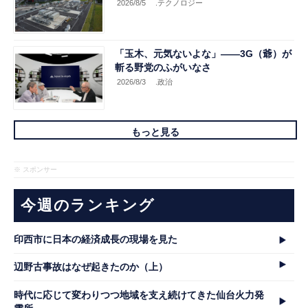
2026/8/5
.テクノロジー
「玉木、元気ないよな」――3G（爺）が
斬る野党のふがいなさ
2026/8/3
.政治
もっと見る
※ スポンサー
今週のランキング
印西市に日本の経済成長の現場を見た
辺野古事故はなぜ起きたのか（上）
時代に応じて変わりつつ地域を支え続けてきた仙台火力発