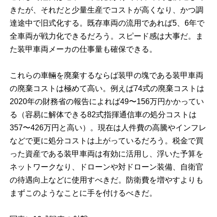
きたが、それだと少量生産でコストが高くなり、かつ調
達途中で旧式化する。既存車両の流用であれば5、6年で
全車両が戦力化できるだろう。スピード感は大事だ。ま
た装甲車両メーカの仕事量も確保できる。
これらの車輛を廃棄するならば装甲の塊である装甲車両
の廃棄コストは極めて高い。例えば74式の廃棄コストは
2020年の財務省の報告によれば49〜156万円かかってい
る（容易に解体できる82式指揮通信車の処分コストは
357〜426万円と高い）。現在は人件費の高騰やインフレ
などで更に処分コストは上がっているだろう。税金で買
った資産である装甲車両は有効に活用し、浮いた予算を
ネットワークなり、ドローンや対ドローン装備、自衛官
の待遇向上などに使用すべきだ。防衛費を増やすよりも
まずこのようなことに手を付けるべきだ。