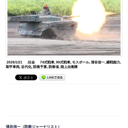
2026/1/21
.社会
74式戦車
,
90式戦車
,
モスボール
,
清谷信一
,
継戦能力
,
装甲車両
,
近代化
,
防衛予算
,
防衛省
,
陸上自衛隊
清谷信一
（防衛ジャーナリスト）