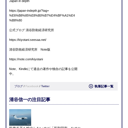
Japan in depth
https://japan-indepth.jp/?tag=
%E6%B8%85%E8%B0%B7%E4%BF%A1%E4
%B8%80
公式ブログ 清谷防衛経済研究所
https://kiyotani.seesaa.net/
清谷防衛経済研究所 Note版
https://note.com/kiyotani
Note、Kindleにて過去の著作や独自の記事を公開
中。
ブログ
/
Facebook
/
Twitter
執筆記事一覧
清谷信一の注目記事