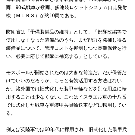
両、90式戦車が数両、多連装ロケットシステム自走発射
機（ＭＬＲＳ）が約10両である。
防衛省は「予備装備品の維持」として、「部隊改編等で
使用しなくなった装備品のうち、まだ能力を発揮し得る
装備品について、管理コストを抑制しつつ長期保管を行
い、必要に応じて部隊に補充する」としている。
モスボールが開始されたのは大きな前進だ。だが保管だ
けでいいのだろうか。もっと有効活用する方法はない
か。諸外国では旧式化した装甲車輛などを別な用途に転
用することは少なくない。これはイスラエル軍の十八番
で旧式化した戦車を重装甲兵員輸送車などに転用してい
る。
例えば英陸軍では60年代に採用され、旧式化した装甲兵