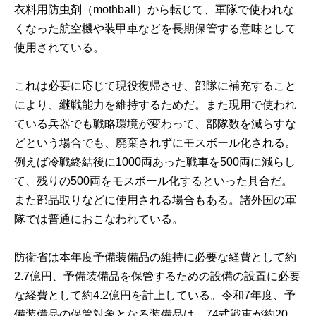
衣料用防虫剤（mothball）から転じて、軍隊で使われな
くなった航空機や装甲車などを長期保管する意味として
使用されている。
これは必要に応じて現役復帰させ、部隊に補充すること
により、継戦能力を維持するためだ。また現用で使われ
ている兵器でも戦略環境が変わって、部隊数を減らすな
どという場合でも、廃棄されずにモスボール化される。
例えば冷戦終結後に1000両あった戦車を500両に減らし
て、残りの500両をモスボール化するといった具合だ。
また部品取りなどに使用される場合もある。諸外国の軍
隊では普通におこなわれている。
防衛省は本年度予備装備品の維持に必要な経費として約
2.7億円、予備装備品を保管するための設備の設置に必要
な経費として約4.2億円を計上している。令和7年度、予
備装備品の保管対象となる装備品は、74式戦車が約20