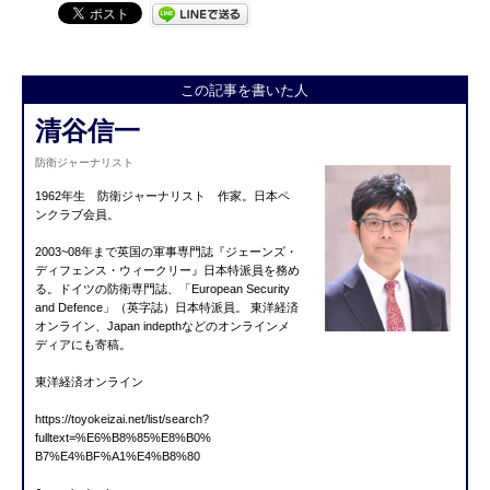
この記事を書いた人
清谷信一
防衛ジャーナリスト
1962年生 防衛ジャーナリスト 作家。日本ペ
ンクラブ会員。
2003~08年まで英国の軍事専門誌『ジェーンズ・
ディフェン
ス・ウィークリー』日本特派員を務め
る。ドイツの防衛専門誌、「European Security
and Defence」（英字誌）日本特派員。 東洋経済
オンライン、Japan indepthなどのオンラインメ
ディアにも寄稿。
東洋経済オンライン
https://toyokeizai.net/list/se
arch?
fulltext=%E6%B8%85%E8%B0%
B7%E4%BF%A1%E4%B8%80