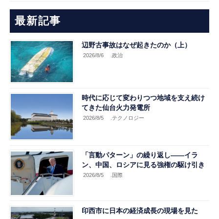
最新記事
辺野古事故はなぜ起きたのか（上）
2026/8/6
.政治
時代に応じて変わりつつ地域を支え続け
てきた仙台火力発電所
2026/8/5
.テクノロジー
「言動パターン」の繰り返し――イラ
ン、中国、ロシアに見る強権の駆け引き
2026/8/5
.国際
印西市に日本の経済成長の現場を見た