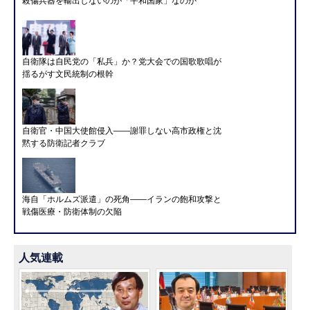
殺傷兵器を輸出しないのが「平和国家」なのか
自衛隊は自民党の「私兵」か？党大会での国歌歌唱が
揺るがす文民統制の根幹
自衛官・中国大使館侵入——謝罪しない高市政権と沈
黙する防衛記者クラブ
海自「ホルムズ派遣」の死角――イランの飽和攻撃と
戦傷医療・防衛体制の欠陥
人気連載