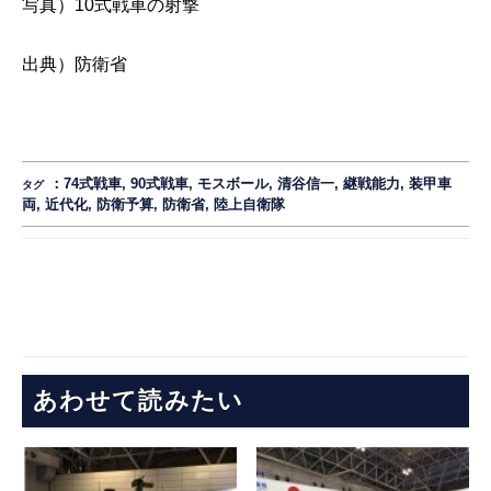
写真）10式戦車の射撃
出典）
防衛省
：
74式戦車
,
90式戦車
,
モスボール
,
清谷信一
,
継戦能力
,
装甲車
タグ
両
,
近代化
,
防衛予算
,
防衛省
,
陸上自衛隊
あわせて読みたい