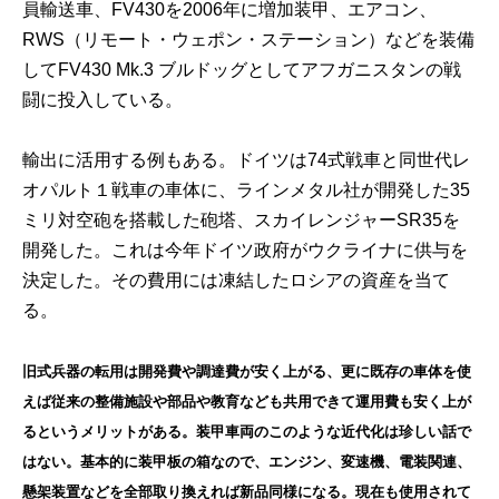
員輸送車、FV430を2006年に増加装甲、エアコン、
RWS（リモート・ウェポン・ステーション）などを装備
してFV430 Mk.3 ブルドッグとしてアフガニスタンの戦
闘に投入している。
輸出に活用する例もある。ドイツは74式戦車と同世代レ
オパルト１戦車の車体に、ラインメタル社が開発した35
ミリ対空砲を搭載した砲塔、スカイレンジャーSR35を
開発した。これは今年ドイツ政府がウクライナに供与を
決定した。その費用には凍結したロシアの資産を当て
る。
旧式兵器の転用は開発費や調達費が安く上がる、更に既存の車体を使
えば従来の整備施設や部品や教育なども共用できて運用費も安く上が
るというメリットがある。装甲車両のこのような近代化は珍しい話で
はない。基本的に装甲板の箱なので、エンジン、変速機、電装関連、
懸架装置などを全部取り換えれば新品同様になる。現在も使用されて