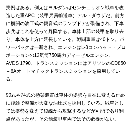
実例はある。例えばヨルダンはセンチュリオン戦車を改
造した重APC（装甲兵員輸送車）アル・ダウザだ。前方
に横開の油圧式の観音式のランプドアが装備され、下車
歩兵はこれを使って昇降する。車体上部の装甲を取り去
り、車体を上方に延長している。戦闘重量は40トン。パ
ワーパックは一新され、エンジンはL-3コンバット・プロ
ポーションの12気筒750馬力ディーゼルエンジン、
AVDS 1790、トランスミッションにはアリソンのCD850
－6Aオートマチックトランスミッションを採用してい
る。
90式や74式の懸架装置は車体の姿勢を自在に変えるため
に複雑で整備が大変な油圧式を採用している。戦車とし
ては姿勢を変えて稜線から攻撃するなどが可能であり利
点があったが、その他装甲車両ではその必要がない。