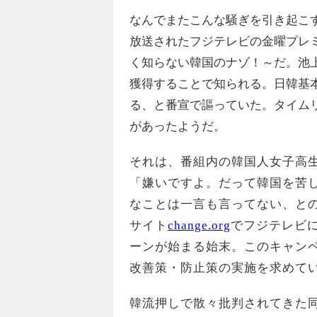
なんでまたこんな騒ぎを引き起こ
放送されたフジテレビの金曜プレ
く知らない韓国のナゾ！～だ。池
獲得することで知られる。日韓基
る、と番宣で謳っていた。タイム
があったようだ。
それは、番組内の韓国人女子高
「嫌いですよ。だって韓国を苦
なことは一言も言ってない、と
サイト
change.org
でフジテレビ
ーンが始まる始末。このキャン
改善策・防止策の実施を求めて
韓流押しで散々批判されてきた