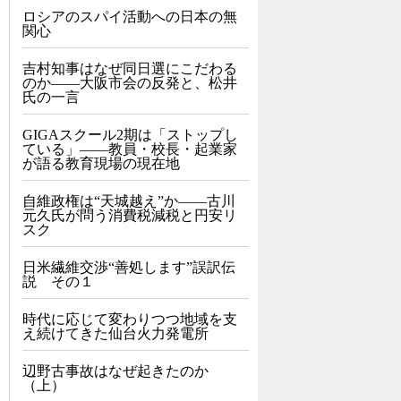
ロシアのスパイ活動への日本の無
関心
吉村知事はなぜ同日選にこだわる
のか――大阪市会の反発と、松井
氏の一言
GIGAスクール2期は「ストップし
ている」——教員・校長・起業家
が語る教育現場の現在地
自維政権は“天城越え”か――古川
元久氏が問う消費税減税と円安リ
スク
日米繊維交渉“善処します”誤訳伝
説 その１
時代に応じて変わりつつ地域を支
え続けてきた仙台火力発電所
辺野古事故はなぜ起きたのか
（上）