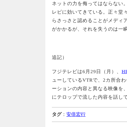
ネットの力を侮ってはならない
レビに効いてきている。正々堂
らさっさと認めることがメディ
がかかるが、それを失うのは一
追記）
フジテレビは6月29日（月）、
H
ューしているVTRで、2カ所合
ーションの内容と異なる映像を
にテロップで流した内容を話し
タグ
：
安倍宏行