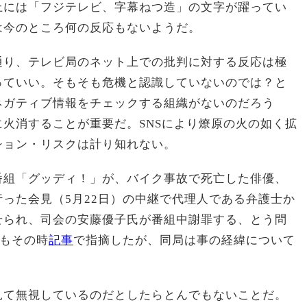
上には「フジテレビ、字幕ねつ造」の文字が躍ってい
は今のところ何の反応もないようだ。
通り、テレビ局のネット上での批判に対する反応は極
っていい。そもそも危機と認識していないのでは？と
ネガティブ情報をチェックする組織がないのだろう
火消することが重要だ。SNSにより燎原の火の如く拡
ション・リスクは計り知れない。
番組「グッディ！」が、バイク事故で死亡した俳優、
った会見（5月22日）の中継で代理人である弁護士か
せられ、司会の安藤優子氏が番組中謝罪する、とう問
thもその時
記事
で指摘したが、同局は事の経緯について
見て無視しているのだとしたらとんでもないことだ。