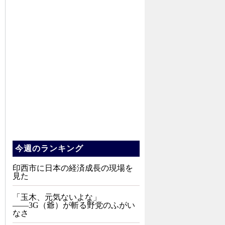
今週のランキング
印西市に日本の経済成長の現場を
見た
「玉木、元気ないよな」
――3G（爺）が斬る野党のふがい
なさ