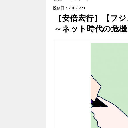
投稿日：2015/6/29
［安倍宏行］【フジ
～ネット時代の危機