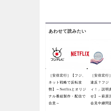
あわせて読みたい
［安倍宏行］【フジ、
［安倍宏行
ネット戦略で反転攻
違反？フジ
勢】～Netflixとオリジ
ィ！」説明
ナル番組製作・配信で
せ】～萩原
合意～
会見中継問