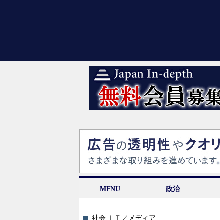
MENU
政治
.社会
,
ＩＴ／メディア