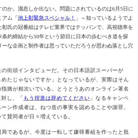
すのか。溜息しか出ない。問題にされているのは6月5日に
ミアム「
池上彰緊急スペシャル！
」～知っているようでよ
上彰氏の冠番組はテレビ業界ではテッパンで、高視聴率を
本条約締結から50年という節目に日本の歩むべき道を探
リーな企画と制作者は思っていただろうが思わぬ落とし穴
生の街頭インタビューだ。その日本語訳スーパーが
しめたじゃないですか」となっているが、実際はそん
の指摘が相次いでいる。とうとうあのオンライン署名
に対し、「
もう捏造は辞めてください
」なるキャンペ
ペーン作成者は、ねつ造の事実を認めることや謝罪、
いて賛同者が日々増えている。
同局であるが、今度は一転して嫌韓番組を作ったと批