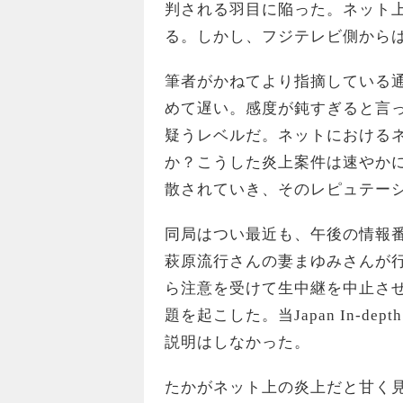
判される羽目に陥った。ネット
る。しかし、フジテレビ側から
筆者がかねてより指摘している
めて遅い。感度が鈍すぎると言
疑うレベルだ。ネットにおける
か？こうした炎上案件は速やかに
散されていき、そのレピュテー
同局はつい最近も、午後の情報
萩原流行さんの妻まゆみさんが行
ら注意を受けて生中継を中止さ
題を起こした。当Japan In-dep
説明はしなかった。
たかがネット上の炎上だと甘く