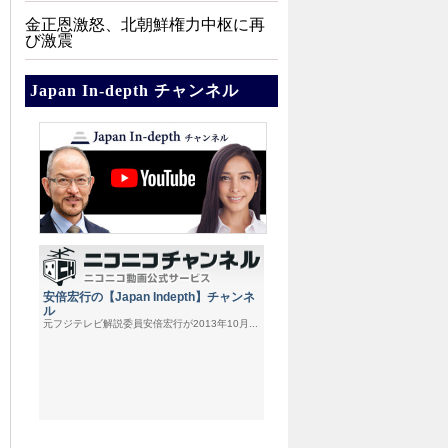
金正恩激怒、北朝鮮権力中枢に再
び激震
Japan In-depth チャンネル