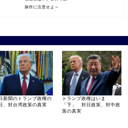
操作に注意せよ～
日新聞のトランプ政権の
トランプ政権はいま
日、対台湾政策の真実
「下」 対日政策、対中政
策の真実