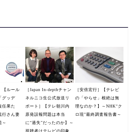
］【ルール
［Japan In-depthチャン
［安倍宏行］【テレビ
「グッデ
ネルニコ生公式放送リ
の「やらせ」根絶は無
責任果た
ポート］【テレ朝川内
理なのか？】～NHK“ク
流行さん妻
原発誤報問題は本当
ロ現”最終調査報告書～
題～
に“過失”だったのか】～
視聴者はテレビの印象