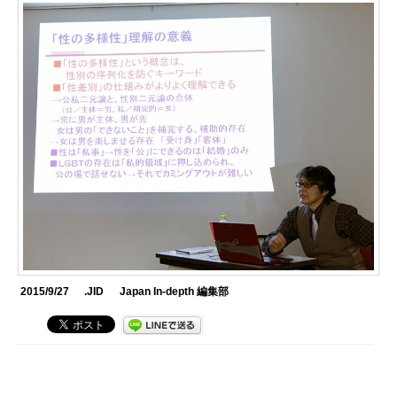
2015/9/27
.JID
Japan In-depth 編集部