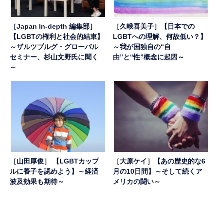
［Japan In-depth 編集部］
［久峨喜美子］【日本での
【LGBTの権利と社会的結束】
LGBTへの理解、何故低い？】
～ザルツブルグ・グローバル
～我が国独自の“自
セミナー、杉山文野氏に聞く
由”と“性”概念に起因～
～
［山田厚俊］ 【LGBTカップ
［大原ケイ］【あの歴史的な6
ルに養子を認めよう】～経済
月の10日間】～そして続くア
波及効果も期待～
メリカの闘い～