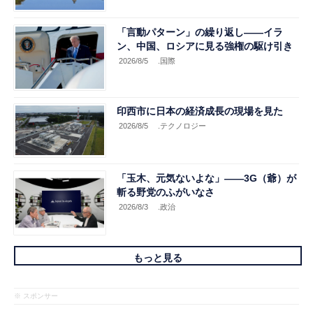
「言動パターン」の繰り返し――イラ
ン、中国、ロシアに見る強権の駆け引き
2026/8/5
.国際
印西市に日本の経済成長の現場を見た
2026/8/5
.テクノロジー
「玉木、元気ないよな」――3G（爺）が
斬る野党のふがいなさ
2026/8/3
.政治
もっと見る
※ スポンサー