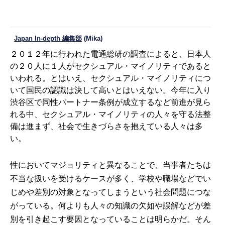
Japan In-depth 編集部
(Mika)
２０１２年に行われた電通総研の調査によると、日本人
の２０人に１人がセクシュアル・マイノリティであると
いわれる。とはいえ、セクシュアル・マイノリティにつ
いて国民の認識は決して高いとはいえない。今年に入り
渋谷区で同性パートナー条例が成立するなど前進が見ら
れる中、セクシュアル・マイノリティの人々を守る法整
備は進まず、社会で生きづらさを抱えている人々は多
い。
性においてマジョリティと異なることで、当事者たちは
不当な扱いを受けるケースが多く、学校や職場などでい
じめや差別の対象となってしまうという社会問題につな
がっている。何よりも人々の知識の欠如や誤解などが差
別を引き起こす要因となっていることは明らかだ。そん