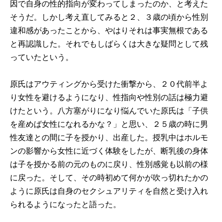
因で自身の性的指向が変わってしまったのか、と考えた
そうだ。しかし考え直してみると２、３歳の頃から性別
違和感があったことから、やはりそれは事実無根である
と再認識した。それでもしばらくは大きな疑問として残
っていたという。
原氏はアウティングから受けた衝撃から、２０代前半よ
り女性を避けるようになり、性指向や性別の話は極力避
けたという。八方塞がりになり悩んでいた原氏は「子供
を産めば女性になれるかな？」と思い、２５歳の時に男
性友達との間に子を授かり、出産した。授乳中はホルモ
ンの影響から女性に近づく体験をしたが、断乳後の身体
は子を授かる前の元のものに戻り、性別感覚も以前の様
に戻った。そして、その時初めて何かが吹っ切れたかの
ように原氏は自身のセクシュアリティを自然と受け入れ
られるようになったと語った。