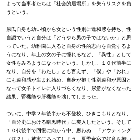
よって当事者たちは「社会的居場所」を失うリスクを負
うという。
原氏自身も幼い頃から女という性別に違和感を持ち、性
自認でいうと自分は「どうやら男の子ではないか」と思
っていた。幼稚園に入ると自身の性的志向を自覚するよ
うになり、年上の女の子に憧れるなど、「異性」として
女性をみるようになったという。しかし、１０代前半に
なり、自分を「わたし」とも言えず、「僕」や「おれ」
にも違和感が生まれ始め、自身が抱く性別違和が原因と
なって女子トイレに入りづらくなり、尿意がなくなった
結果、腎機能や肝機能を壊してしまった。
ついに、中学２年後半から不登校、ひきこもりとなり、
「自分史における暗黒時代」に突入したという。そして
１０代後半で回復に向かう中、思わぬ 「アウティング
（注２）」被害にあってしまう。夏季合宿で好意を抱い