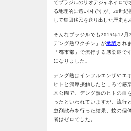
でブラジルのリオデジャネイロで
る地理的に遠い国ですが、20世
して集団移民を送り出した歴史も
そんなブラジルでも2015年12
デング熱ワクチン」が
承認
され
「都市部」で流行する感染症です
になりました。
デング熱はインフルエンザやエ
ヒトと濃厚接触したところで感
木公園で、デング熱のヒトの血
ったといわれていますが、流行
虫剤散布を行った結果、蚊の個体
者はゼロでした。