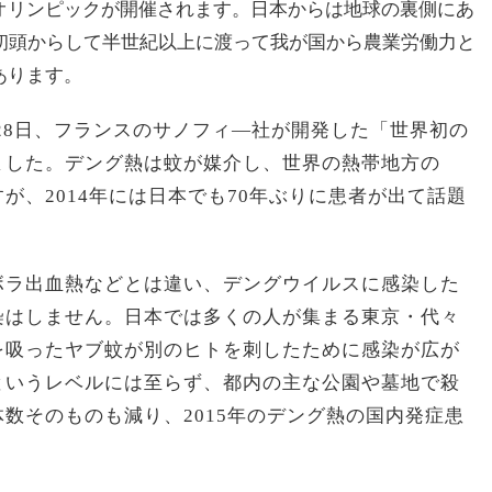
オリンピックが開催されます。日本からは地球の裏側にあ
紀初頭からして半世紀以上に渡って我が国から農業労働力と
あります。
月28日、フランスのサノフィ―社が開発した「世界初の
ました。デング熱は蚊が媒介し、世界の熱帯地方の
が、2014年には日本でも70年ぶりに患者が出て話題
ボラ出血熱などとは違い、デングウイルスに感染した
染はしません。日本では多くの人が集まる東京・代々
を吸ったヤブ蚊が別のヒトを刺したために感染が広が
というレベルには至らず、都内の主な公園や墓地で殺
数そのものも減り、2015年のデング熱の国内発症患