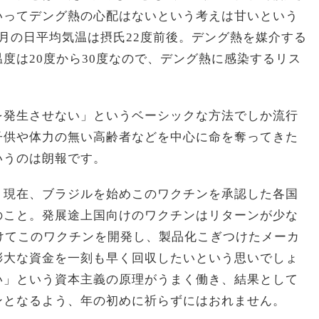
いってデング熱の心配はないという考えは甘いという
月の日平均気温は摂氏22度前後。デング熱を媒介する
度は20度から30度なので、デング熱に感染するリス
。
を発生させない」というベーシックな方法でしか流行
子供や体力の無い高齢者などを中心に命を奪ってきた
いうのは朗報です。
。現在、ブラジルを始めこのワクチンを承認した各国
のこと。発展途上国向けのワクチンはリターンが少な
けてこのワクチンを開発し、製品化こぎつけたメーカ
膨大な資金を一刻も早く回収したいという思いでしょ
い」という資本主義の原理がうまく働き、結果として
ンとなるよう、年の初めに祈らずにはおれません。