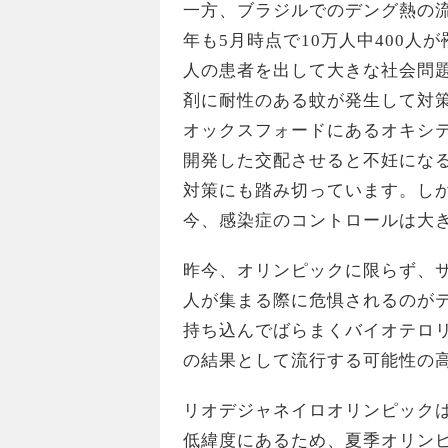
一方、ブラジルでのデング熱の
年も5月時点で10万人中400人
人の患者を出して大きな社会問
剤に耐性のある蚊が発生して対
オックスフォードにあるオキシテ
開発した交配させると不妊にな
対策にも踏み切っています。し
今、感染症のコントロールは大
昨今、オリンピックに限らず、
人が集まる際に危惧されるのが
持ち込んでばらまくバイオテロ
の結果として流行する可能性の
リオデジャネイロオリンピック
低緯度にあるため、夏季オリン