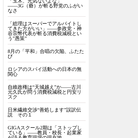
「玉木、元気ないよな」
――3G（爺）が斬る野党のふがい
なさ
「総理はスーパーでアルバイトし
てきた方がいい」――参政党・神
谷宗幣代表が斬る消費税減税とい
う”愚策”
8月の「平和」合唱の欠陥、ふたた
び
ロシアのスパイ活動への日本の無
関心
自維政権は“天城越え”か――古川
元久氏が問う消費税減税と円安リ
スク
日米繊維交渉“善処します”誤訳伝
説 その１
GIGAスクール2期は「ストップし
ている」——教員・校長・起業家
が語る教育現場の現在地