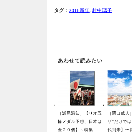
タグ
：
2016新年
,
村中璃子
あわせて読みたい
［瀬尾温知］【リオ五
［関口威人
輪メダル予想、日本は
ザ”だけで
金２０個】～特集
代到来】〜特