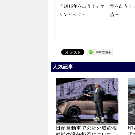
「2016年を占う！」オ
年を占う！
リンピック～
済〜
人気記事
日産自動車での社外取締役
印
候補の選任拒否について
現