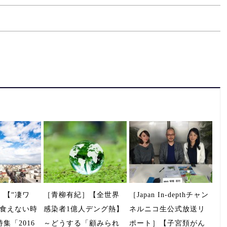
］【“凄ワ
［青柳有紀］【全世界
［Japan In-depthチャン
は食えない時
感染者1億人デング熱】
ネルニコ生公式放送リ
集「2016
～どうする「顧みられ
ポート］【子宮頚がん