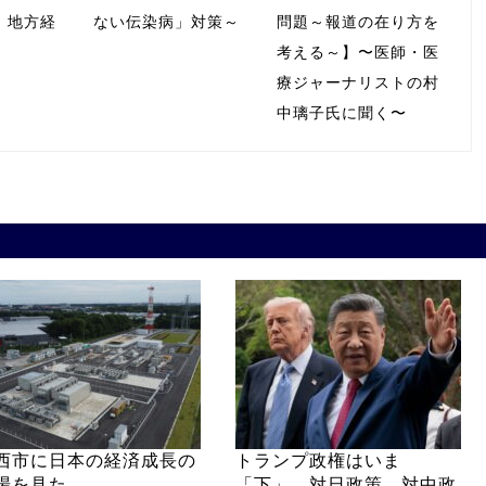
」地方経
ない伝染病」対策～
問題～報道の在り方を
考える～】〜医師・医
療ジャーナリストの村
中璃子氏に聞く〜
西市に日本の経済成長の
トランプ政権はいま
場を見た
「下」 対日政策、対中政