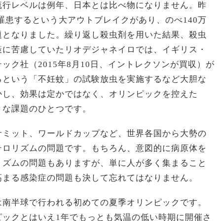
流行レベルは例年、日本とは比べ物になりません。昨
が罹患するという大アウトブレイクがあり、のべ140万
題となりました。繰り返し殺虫剤を用いた結果、殺虫
策に苦慮していたリオデジャネイロでは、イギリス・
ック社（2015年8月10日、イントレクソンが買収）が
るという「不妊蚊」の試験放虫を実施するなど大胆な
かし、効果は定かではなく、オリンピックを控えた
きな課題のひとつです。
サミット、ワールドカップなど、世界各国から大勢の
テロリズムの問題です。もちろん、意図的に病原体を
リズムの問題もありますが、単に人が多く集まること
高まる感染症の問題も決して忘れてはなりません。
は南半球で行われる初めての夏季オリンピックです。
ピックとはいえ1年でもっとも気温の低い時期に開催さ