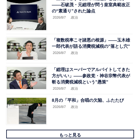
――石破茂・元総理が問う皇室典範改正
の“素通り”された論点
2026/8/7
.政治
「複数税率こそ諸悪の根源」――玉木雄
一郎代表が語る消費税減税の”落とし穴”
2026/8/7
.政治
「総理はスーパーでアルバイトしてきた
方がいい」――参政党・神谷宗幣代表が
斬る消費税減税という”愚策”
2026/8/7
.政治
8月の「平和」合唱の欠陥、ふたたび
2026/8/7
.政治
もっと見る