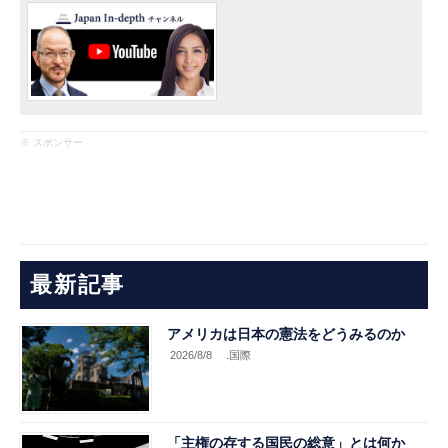
※ スポンサー
最新記事
アメリカは日本の憲法をどうみるのか
2026/8/8
.国際
「主権の存する国民の総意」とは何か