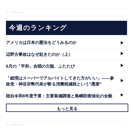
※ スポンサー
今週のランキング
アメリカは日本の憲法をどうみるのか
辺野古事故はなぜ起きたのか（上）
8月の「平和」合唱の欠陥、ふたたび
「総理はスーパーでアルバイトしてきた方がいい」――参
政党・神谷宗幣代表が斬る消費税減税という"愚策"
陸自令和8年度予算：主要装備調達と島嶼防衛強化の全貌
もっと見る
※ スポンサー