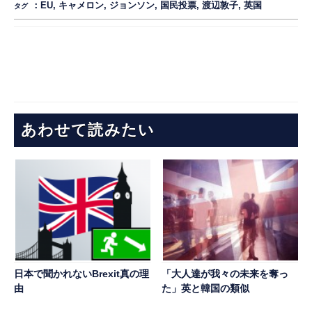
：
EU
,
キャメロン
,
ジョンソン
,
国民投票
,
渡辺敦子
,
英国
タグ
あわせて読みたい
日本で聞かれないBrexit真の理
「大人達が我々の未来を奪っ
由
た」英と韓国の類似