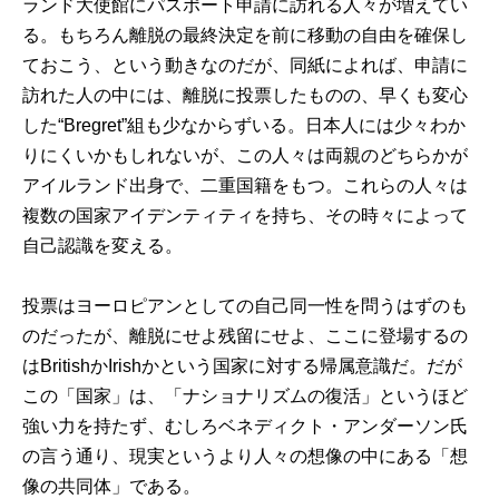
ランド大使館にパスポート申請に訪れる人々が増えてい
る。もちろん離脱の最終決定を前に移動の自由を確保し
ておこう、という動きなのだが、同紙によれば、申請に
訪れた人の中には、離脱に投票したものの、早くも変心
した“Bregret”組も少なからずいる。日本人には少々わか
りにくいかもしれないが、この人々は両親のどちらかが
アイルランド出身で、二重国籍をもつ。これらの人々は
複数の国家アイデンティティを持ち、その時々によって
自己認識を変える。
投票はヨーロピアンとしての自己同一性を問うはずのも
のだったが、離脱にせよ残留にせよ、ここに登場するの
はBritishかIrishかという国家に対する帰属意識だ。だが
この「国家」は、「ナショナリズムの復活」というほど
強い力を持たず、むしろベネディクト・アンダーソン氏
の言う通り、現実というより人々の想像の中にある「想
像の共同体」である。