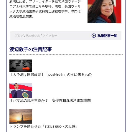
新聞社記者、フリーライターを経て米国ヴァージ
ニア工科大学で修士号を取得。現在、英国ウォリ
ック大学政治国際研究科博士課程在学中。専門は
政治地理思想史。
ブログ
/
Facebook
/
ツイッター
執筆記事一覧
渡辺敦子の注目記事
【大予測：国際政治】「post-truth」の次に来るもの
オバマ流の現実主義か？ 安倍首相真珠湾電撃訪問
トランプを勝たせた「status quoへの反感」