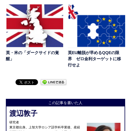
英・米の「ダークサイドの覚
英EU離脱が早めるQQEの限
醒」
界 ゼロ金利ターゲットに移
行せよ
この記事を書いた人
渡辺敦子
研究者
東京都出身。上智大学ロシア語学科卒業後、産経