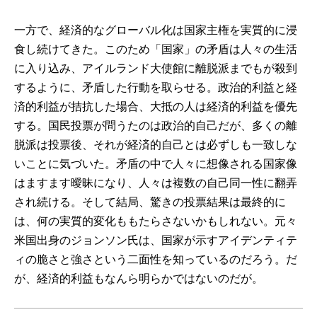
一方で、経済的なグローバル化は国家主権を実質的に浸
食し続けてきた。このため「国家」の矛盾は人々の生活
に入り込み、アイルランド大使館に離脱派までもが殺到
するように、矛盾した行動を取らせる。政治的利益と経
済的利益が拮抗した場合、大抵の人は経済的利益を優先
する。国民投票が問うたのは政治的自己だが、多くの離
脱派は投票後、それが経済的自己とは必ずしも一致しな
いことに気づいた。矛盾の中で人々に想像される国家像
はますます曖昧になり、人々は複数の自己同一性に翻弄
され続ける。そして結局、驚きの投票結果は最終的に
は、何の実質的変化ももたらさないかもしれない。元々
米国出身のジョンソン氏は、国家が示すアイデンティテ
ィの脆さと強さという二面性を知っているのだろう。だ
が、経済的利益もなんら明らかではないのだが。