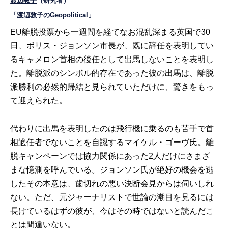
渡辺敦子
（研究者）
「渡辺敦子のGeopolitical」
EU離脱投票から一週間を経てなお混乱深まる英国で30
日、ボリス・ジョンソン市長が、既に辞任を表明してい
るキャメロン首相の後任として出馬しないことを表明し
た。離脱派のシンボル的存在であった彼の出馬は、離脱
派勝利の必然的帰結と見られていただけに、驚きをもっ
て迎えられた。
代わりに出馬を表明したのは飛行機に乗るのも苦手で首
相適任者でないことを自認するマイケル・ゴーヴ氏。離
脱キャンペーンでは協力関係にあった2人だけにさまざ
まな憶測を呼んでいる。ジョンソン氏が絶好の機会を逃
したその本意は、歯切れの悪い決断会見からは伺いしれ
ない。ただ、元ジャーナリストで世論の潮目を見るには
長けているはずの彼が、今はその時ではないと読んだこ
とは間違いない。