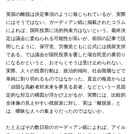
英国の離脱は決定事項のように報じられているが、実際
にはそうではない。ガーディアン紙に掲載されたコラム
によれば、国民投票に法的拘束力はないという。最終決
定は議会に委ねられる可能性が高いが、
前回
の記事で説
明したように、保守党、労働党ともに公式には残留支持
である。では議会が国民投票を覆した場合民意の裏切り
になるかというと、おそらくそうは受け止められない。
実際、人々の投票行動は、政治的傾向、社会階層などで
単純に割り切れるものではなかった。直近の報道からは
「頑固な高齢者対未来を夢見る若者」などという一見固
定的な対立の構図が浮かび上がるが、実際には、比較的
全体像の見えやすい残留派に対し、実は「離脱派」と
は、曖昧な人々の集まりだったのではないか。
たとえばその数日前のガーディアン紙によれば、アイル