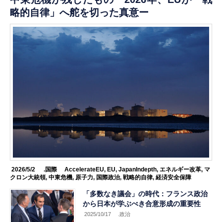
略的自律」へ舵を切った真意ー
2026/5/2
.国際
AccelerateEU
,
EU
,
JapanIndepth
,
エネルギー改革
,
マ
クロン大統領
,
中東危機
,
原子力
,
国際政治
,
戦略的自律
,
経済安全保障
「多数なき議会」の時代：フランス政治
から日本が学ぶべき合意形成の重要性
2025/10/17
.政治