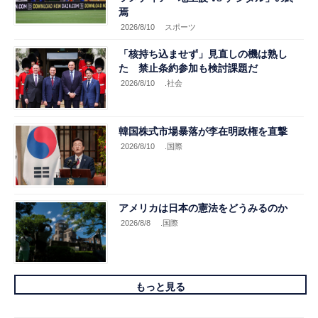
焉
2026/8/10
スポーツ
「核持ち込ませず」見直しの機は熟し
た 禁止条約参加も検討課題だ
2026/8/10
.社会
韓国株式市場暴落が李在明政権を直撃
2026/8/10
.国際
アメリカは日本の憲法をどうみるのか
2026/8/8
.国際
もっと見る