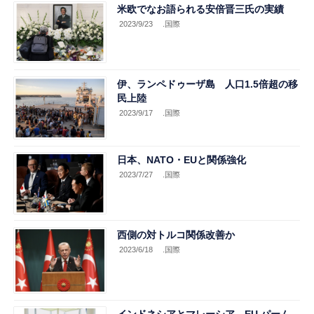
米欧でなお語られる安倍晋三氏の実績
2023/9/23
.国際
伊、ランペドゥーザ島 人口1.5倍超の移
民上陸
2023/9/17
.国際
日本、NATO・EUと関係強化
2023/7/27
.国際
西側の対トルコ関係改善か
2023/6/18
.国際