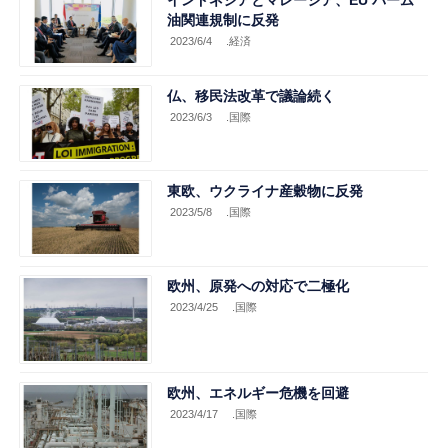
インドネシアとマレーシア、EU パーム
油関連規制に反発
2023/6/4
.経済
仏、移民法改革で議論続く
2023/6/3
.国際
東欧、ウクライナ産穀物に反発
2023/5/8
.国際
欧州、原発への対応で二極化
2023/4/25
.国際
欧州、エネルギー危機を回避
2023/4/17
.国際