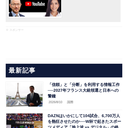
※ スポンサー
最新記事
「信頼」と「分断」を利用する情報工作
──2027年フランス大統領選と日本への
警鐘
2026/8/10
.国際
DAZNはいかにして104試合、6,700万人
を熱狂させたのか──W杯で起きたスポー
ツメディア「地上波 vs デジタル」の終