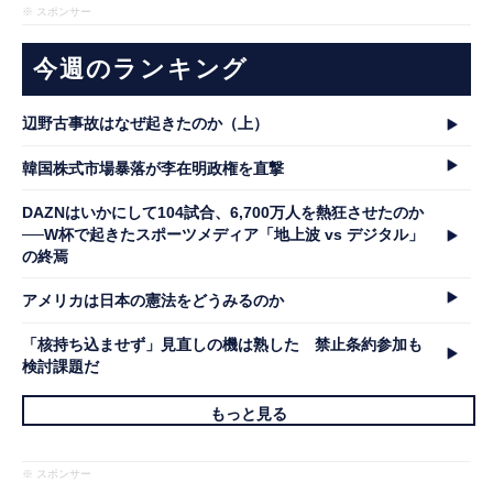
※ スポンサー
今週のランキング
辺野古事故はなぜ起きたのか（上）
韓国株式市場暴落が李在明政権を直撃
DAZNはいかにして104試合、6,700万人を熱狂させたのか
──W杯で起きたスポーツメディア「地上波 vs デジタル」
の終焉
アメリカは日本の憲法をどうみるのか
「核持ち込ませず」見直しの機は熟した 禁止条約参加も
検討課題だ
もっと見る
※ スポンサー