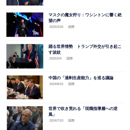
マスクの魔女狩り：ワシントンに響く絶
望の声
2025/2/26
.国際
踊る世界情勢 トランプ外交が引き起こ
す波紋
2025/2/4
.国際
中国の「過剰生産能力」を巡る議論
2024/8/15
.国際
世界で吹き荒れる「現職指導層への逆
風」
2024/7/10
.国際