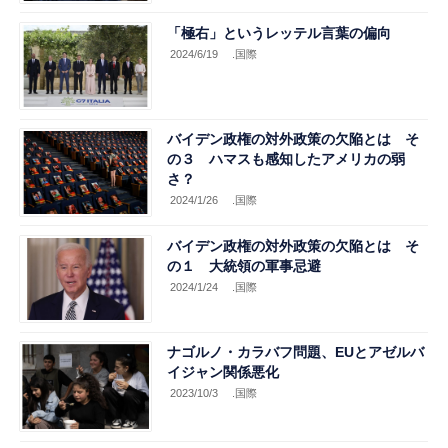
「極右」というレッテル言葉の偏向
2024/6/19
.国際
バイデン政権の対外政策の欠陥とは そ
の３ ハマスも感知したアメリカの弱
さ？
2024/1/26
.国際
バイデン政権の対外政策の欠陥とは そ
の１ 大統領の軍事忌避
2024/1/24
.国際
ナゴルノ・カラバフ問題、EUとアゼルバ
イジャン関係悪化
2023/10/3
.国際