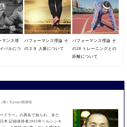
ーマンス理
パフォーマンス理論 そ
パフォーマンス理論 そ
0 ライバルにつ
の２９ 人脈について
の28 トレーニングとの
距離について
R.project取締役
侍ハードラー』の異名で知られ、未だ
日本 記録保持者2005年ヘルシンキ