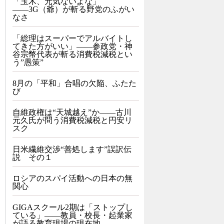
「玉木、元気ないよな」
――3G（爺）が斬る野党のふがい
なさ
「総理はスーパーでアルバイトし
てきた方がいい」――参政党・神
谷宗幣代表が斬る消費税減税とい
う”愚策”
8月の「平和」合唱の欠陥、ふたた
び
自維政権は“天城越え”か――古川
元久氏が問う消費税減税と円安リ
スク
日米繊維交渉“善処します”誤訳伝
説 その１
ロシアのスパイ活動への日本の無
関心
GIGAスクール2期は「ストップし
ている」——教員・校長・起業家
が語る教育現場の現在地