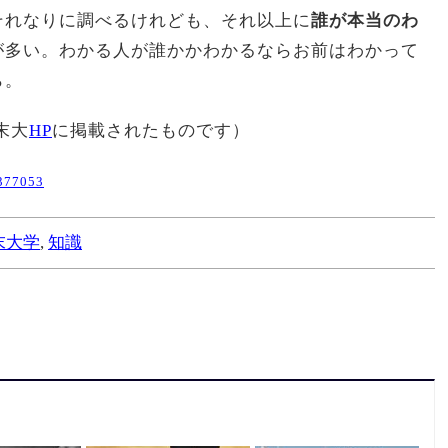
それなりに調べるけれども、それ以上に
誰が本当のわ
が多い。わかる人が誰かかわかるならお前はわかって
ら。
末大
HP
に掲載されたものです）
377053
末大学
,
知識