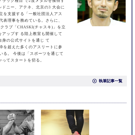
ラック種目 で2度メダルを獲得す
ドニー、アテネ、北京の3 大会に
自立を支援する「一般社団法人アス
、代表理事を務めている。さらに、
クラブ「CHASKI(チャスキ)」を立
をアップす る陸上教室も開催して
自身の公式サイトを通じ て
技の枠を超えた多くのアスリートに参
いる。 今後は「スポーツを通じて
かってスタートを切る。
執筆記事一覧