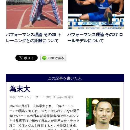
パフォーマンス理論 その28 ト
パフォーマンス理論 その27 ロ
レーニングとの距離について
ールモデルについて
この記事を書いた人
為末大
スポーツコメンテーター・（株）R.project取締役
1978年5月3日、広島県生まれ。『侍ハードラ
ー』の異名で知られ、未だに破られていない男子
400mハードルの日本 記録保持者2005年ヘルシン
キ世界選手権で初めて日本人が世界大会トラック
種目 で2度メダルを獲得するという快挙を達成。