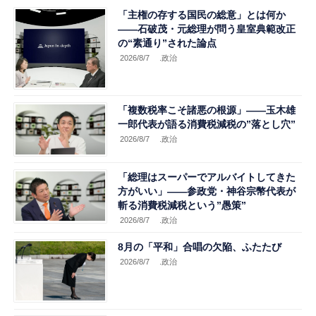
「主権の存する国民の総意」とは何か
――石破茂・元総理が問う皇室典範改正
の“素通り”された論点
2026/8/7
.政治
「複数税率こそ諸悪の根源」――玉木雄
一郎代表が語る消費税減税の”落とし穴”
2026/8/7
.政治
「総理はスーパーでアルバイトしてきた
方がいい」――参政党・神谷宗幣代表が
斬る消費税減税という”愚策”
2026/8/7
.政治
8月の「平和」合唱の欠陥、ふたたび
2026/8/7
.政治