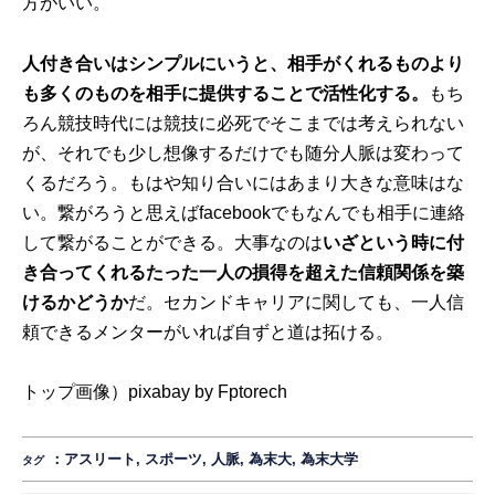
方がいい。
人付き合いはシンプルにいうと、相手がくれるものより
も多くのものを相手に提供することで活性化する。
もち
ろん競技時代には競技に必死でそこまでは考えられない
が、それでも少し想像するだけでも随分人脈は変わって
くるだろう。もはや知り合いにはあまり大きな意味はな
い。繋がろうと思えばfacebookでもなんでも相手に連絡
して繋がることができる。大事なのは
いざという時に付
き合ってくれるたった一人の損得を超えた信頼関係を築
けるかどうか
だ。セカンドキャリアに関しても、一人信
頼できるメンターがいれば自ずと道は拓ける。
トップ画像）pixabay by
Fptorech
：
アスリート
,
スポーツ
,
人脈
,
為末大
,
為末大学
タグ