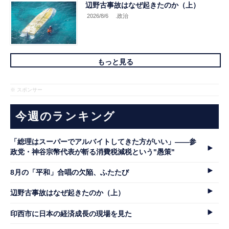
辺野古事故はなぜ起きたのか（上）
2026/8/6
.政治
もっと見る
※ スポンサー
今週のランキング
「総理はスーパーでアルバイトしてきた方がいい」――参
政党・神谷宗幣代表が斬る消費税減税という"愚策"
8月の「平和」合唱の欠陥、ふたたび
辺野古事故はなぜ起きたのか（上）
印西市に日本の経済成長の現場を見た