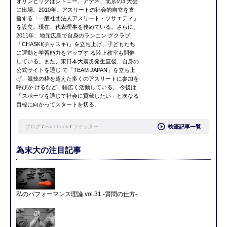
オリンピックはシドニー、アテネ、北京の3 大会
に出場。2010年、アスリートの社会的自立を支
援する「一般社団法人アスリート・ソサエティ」
を設立。現在、代表理事を務めている。さらに、
2011年、地元広島で自身のランニン グクラブ
「CHASKI(チャスキ)」を立ち上げ、子どもたち
に運動と学習能力をアップす る陸上教室も開催
している。また、東日本大震災発生直後、自身の
公式サイトを通じ て「TEAM JAPAN」を立ち上
げ、競技の枠を超えた多くのアスリートに参加を
呼びか けるなど、幅広く活動している。 今後は
「スポーツを通じて社会に貢献したい」と次なる
目標に向かってスタートを切る。
ブログ
/
Facebook
/
ツイッター
執筆記事一覧
為末大の注目記事
私のパフォーマンス理論 vol.31 -質問の仕方-