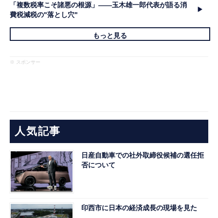
「複数税率こそ諸悪の根源」――玉木雄一郎代表が語る消
費税減税の"落とし穴"
もっと見る
※ スポンサー
人気記事
日産自動車での社外取締役候補の選任拒
否について
印西市に日本の経済成長の現場を見た