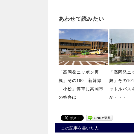
あわせて読みたい
「高岡発ニッポン再
「高岡発ニ
興」その100 新幹線
興」その10
「小松」停車に高岡市
ャトルバス
の答弁は
が・・・
この記事を書いた人