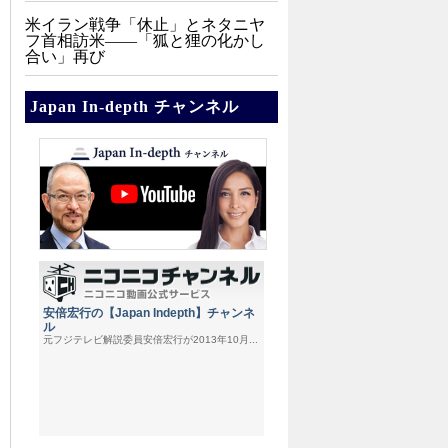
米イラン戦争「休止」とネタニヤ
フ首相訪米――「狐と狸の化かし
合い」再び
Japan In-depth チャンネル