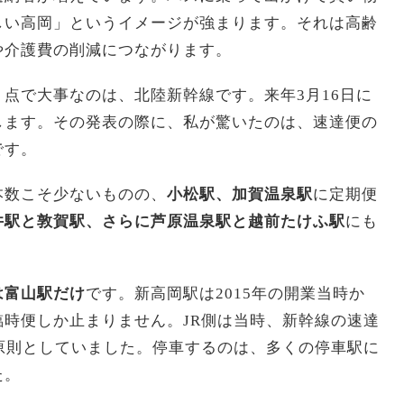
しい高岡」というイメージが強まります。それは高齢
や介護費の削減につながります。
点で大事なのは、北陸新幹線です。来年3月16日に
します。その発表の際に、私が驚いたのは、速達便の
です。
本数こそ少ないものの、
小松駅、加賀温泉駅
に定期便
井駅と敦賀駅、さらに芦原温泉駅と越前たけふ駅
にも
は富山駅だけ
です。新高岡駅は2015年の開業当時か
時便しか止まりません。JR側は当時、新幹線の速達
原則としていました。停車するのは、多くの停車駅に
た。