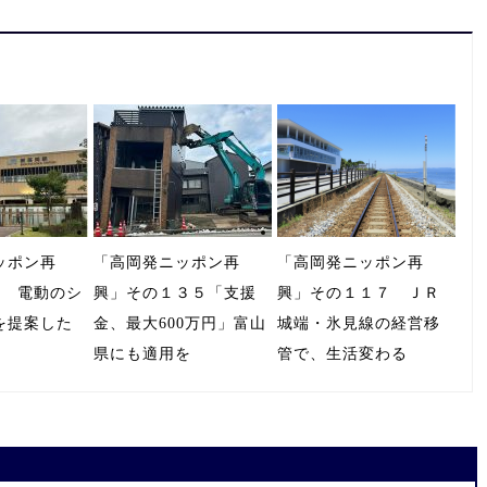
ッポン再
「高岡発ニッポン再
「高岡発ニッポン再
1 電動のシ
興」その１３５「支援
興」その１１７ ＪＲ
を提案した
金、最大600万円」富山
城端・氷見線の経営移
県にも適用を
管で、生活変わる