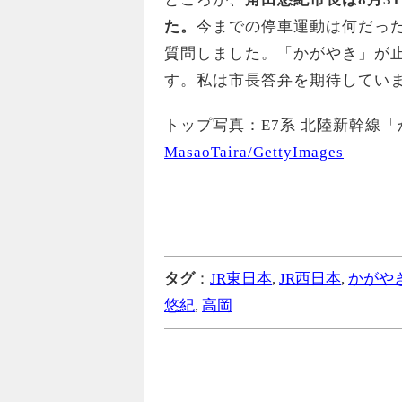
た。
今までの停車運動は何だっ
質問しました。「かがやき」が
す。私は市長答弁を期待してい
トップ写真：E7系 北陸新幹線「
MasaoTaira/GettyImages
タグ
：
JR東日本
,
JR西日本
,
かがや
悠紀
,
高岡