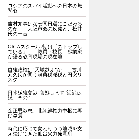
ロシアのスパイ活動への日本の無
関心
吉村知事はなぜ同日選にこだわる
のか――大阪市会の反発と、松井
氏の一言
GIGAスクール2期は「ストップし
ている」——教員・校長・起業家
が語る教育現場の現在地
自維政権は“天城越え”か――古川
元久氏が問う消費税減税と円安リ
スク
日米繊維交渉“善処します”誤訳伝
説 その１
金正恩激怒、北朝鮮権力中枢に再
び激震
時代に応じて変わりつつ地域を支
え続けてきた仙台火力発電所