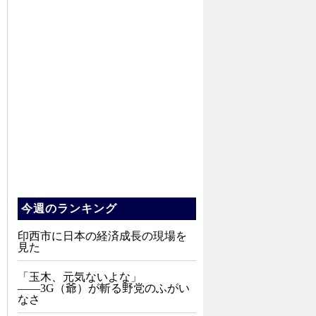
今週のランキング
印西市に日本の経済成長の現場を
見た
「玉木、元気ないよな」
――3G（爺）が斬る野党のふがい
なさ