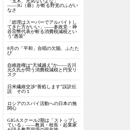
「玉木、元気ないよな」
――3G（爺）が斬る野党のふがい
なさ
「総理はスーパーでアルバイトし
てきた方がいい」――参政党・神
谷宗幣代表が斬る消費税減税とい
う”愚策”
8月の「平和」合唱の欠陥、ふたた
び
自維政権は“天城越え”か――古川
元久氏が問う消費税減税と円安リ
スク
日米繊維交渉“善処します”誤訳伝
説 その１
ロシアのスパイ活動への日本の無
関心
GIGAスクール2期は「ストップし
ている」——教員・校長・起業家
が語る教育現場の現在地