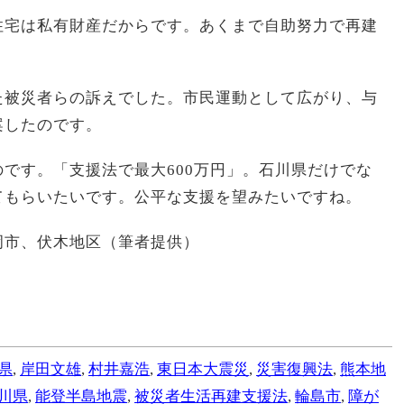
住宅は私有財産だからです。あくまで自助努力で再建
た被災者らの訴えでした。市民運動として広がり、与
案したのです。
です。「支援法で最大600万円」。石川県だけでな
てもらいたいです。公平な支援を望みたいですね。
岡市、伏木地区（筆者提供）
県
,
岸田文雄
,
村井嘉浩
,
東日本大震災
,
災害復興法
,
熊本地
川県
,
能登半島地震
,
被災者生活再建支援法
,
輪島市
,
障が