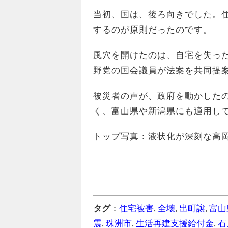
当初、国は、後ろ向きでした。
するのが原則だったのです。
風穴を開けたのは、自宅を失っ
野党の国会議員が法案を共同提
被災者の声が、政府を動かしたの
く、富山県や新潟県にも適用し
トップ写真：液状化が深刻な高
タグ
：
住宅被害
,
全壊
,
出町譲
,
富山
震
,
珠洲市
,
生活再建支援給付金
,
石