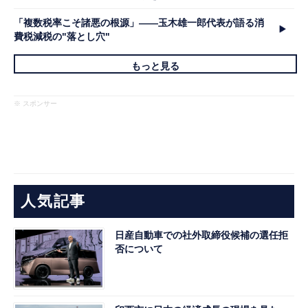
「複数税率こそ諸悪の根源」――玉木雄一郎代表が語る消
費税減税の"落とし穴"
もっと見る
※ スポンサー
人気記事
日産自動車での社外取締役候補の選任拒
否について