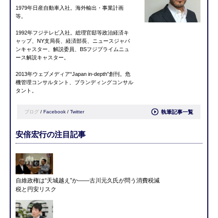
1979年日産自動車入社。海外輸出・事業計画
等。
1992年フジテレビ入社。総理官邸等政治経済キ
ャップ、NY支局長、経済部長、ニュースジャパ
ンキャスター、解説委員、BSフジプライムニュ
ース解説キャスター。
2013年ウェブメディア“Japan in-depth”創刊。危
機管理コンサルタント、ブランディングコンサル
タント。
ブログ
/
Facebook
/
Twitter
執筆記事一覧
安倍宏行の注目記事
自維政権は“天城越え”か――古川元久氏が問う消費税減
税と円安リスク