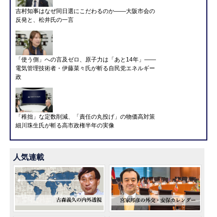
吉村知事はなぜ同日選にこだわるのか――大阪市会の
反発と、松井氏の一言
「使う側」への言及ゼロ、原子力は「あと14年」――
電気管理技術者・伊藤菜々氏が斬る自民党エネルギー
政
「稚拙」な定数削減、「責任の丸投げ」の物価高対策
細川珠生氏が斬る高市政権半年の実像
人気連載