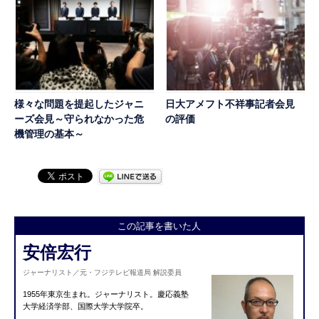
様々な問題を提起したジャニ
日大アメフト不祥事記者会見
ーズ会見～守られなかった危
の評価
機管理の基本～
この記事を書いた人
安倍宏行
ジャーナリスト／元・フジテレビ報道局 解説委員
1955年東京生まれ。ジャーナリスト。慶応義塾
大学経済学部、国際大学大学院卒。