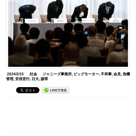
2024/2/15
.社会
ジャニーズ事務所
,
ビッグモーター
,
不祥事
,
会見
,
危機
管理
,
安倍宏行
,
日大
,
謝罪