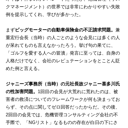
クマネージメント）の世界では非常にわかりやすい失敗
例を提示してくれ、学びが多かった。
まず
ビッグモーターの自動車保険金の不正請求問題。
兼
重宏行会長（当時）の人ごとのような会見には多くの人
が呆れてものも言えなかったろう。挙げ句の果てに、
「ゴルフを愛する人への冒瀆」発言に至っては、自身の
人格だけでなく、会社のレピュテーションをとことん貶
めた例と言える。
ジャニーズ事務所（当時）の元社長故ジャニー喜多川氏
の性加害問題。
1回目の会見が大荒れに荒れたのは、被
害者の救済についてのフレームワークが何も決まってお
らず、その点に関してゼロ回答だったからだ。その後、
2回目の会見では、危機管理コンサルティング会社の不
手際で、「NGリスト」なるものの存在が白日の下にさ