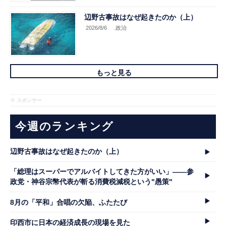
辺野古事故はなぜ起きたのか（上）
2026/8/6
.政治
もっと見る
※ スポンサー
今週のランキング
辺野古事故はなぜ起きたのか（上）
「総理はスーパーでアルバイトしてきた方がいい」――参
政党・神谷宗幣代表が斬る消費税減税という"愚策"
8月の「平和」合唱の欠陥、ふたたび
印西市に日本の経済成長の現場を見た