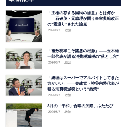
「主権の存する国民の総意」とは何か
――石破茂・元総理が問う皇室典範改正
の“素通り”された論点
2026/8/7
.政治
「複数税率こそ諸悪の根源」――玉木雄
一郎代表が語る消費税減税の”落とし穴”
2026/8/7
.政治
「総理はスーパーでアルバイトしてきた
方がいい」――参政党・神谷宗幣代表が
斬る消費税減税という”愚策”
2026/8/7
.政治
8月の「平和」合唱の欠陥、ふたたび
2026/8/7
.政治