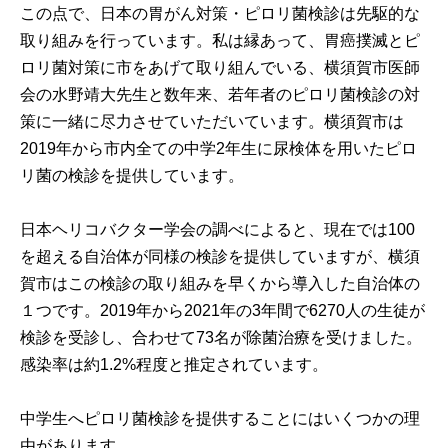
この点で、日本の胃がん対策・ピロリ菌検診は先駆的な
取り組みを行っています。私は縁あって、胃癌撲滅とピ
ロリ菌対策に市をあげて取り組んでいる、横須賀市医師
会の水野靖大先生と数年来、若年者のピロリ菌検診の対
策に一緒に尽力させていただいています。横須賀市は
2019年から市内全ての中学2年生に尿検体を用いたピロ
リ菌の検診を提供しています。
日本ヘリコバクター学会の調べによると、現在では100
を超える自治体が同様の検診を提供していますが、横須
賀市はこの検診の取り組みを早くから導入した自治体の
１つです。2019年から2021年の3年間で6270人の生徒が
検診を受診し、合わせて73名が除菌治療を受けました。
感染率は約1.2%程度と推定されています。
中学生へピロリ菌検診を提供することにはいくつかの理
由があります。