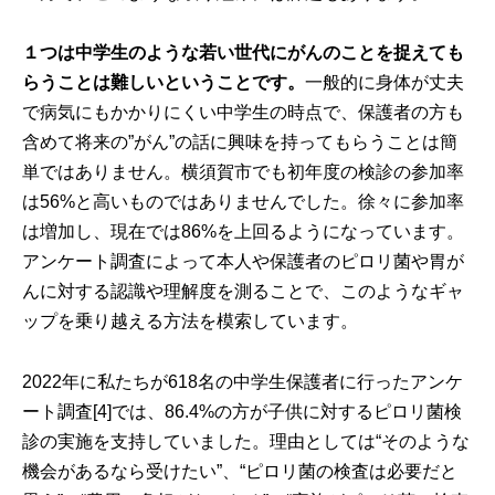
１つは中学生のような若い世代にがんのことを捉えても
らうことは難しいということです。
一般的に身体が丈夫
で病気にもかかりにくい中学生の時点で、保護者の方も
含めて将来の”がん”の話に興味を持ってもらうことは簡
単ではありません。横須賀市でも初年度の検診の参加率
は56%と高いものではありませんでした。徐々に参加率
は増加し、現在では86%を上回るようになっています。
アンケート調査によって本人や保護者のピロリ菌や胃が
んに対する認識や理解度を測ることで、このようなギャ
ップを乗り越える方法を模索しています。
2022年に私たちが618名の中学生保護者に行ったアンケ
ート調査[4]では、86.4%の方が子供に対するピロリ菌検
診の実施を支持していました。理由としては“そのような
機会があるなら受けたい”、“ピロリ菌の検査は必要だと