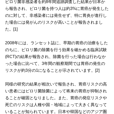
ピロリ菌非感染者を約8年間追跡調査した結果が日本か
ら報告され、ピロリ菌を持つ人は約3%に胃癌が発生した
のに対して、非感染者には発生せず、特に胃炎が進行し
た場合には発がんのリスクが高いことが報告されまし
た。[1]
2008年には、ランセット誌に、早期の胃癌の治療をした
のちに、ピロリ菌の除菌を行う効果を確かめる臨床試験
(RCT)の結果が報告され、除菌を行った場合は行わなか
った場合に比べて、3年間の観察期間では胃癌の発生の
リスクが約3分の1になることが示されています。[2]
同様の研究の結果が相次いで報告され、胃癌リスクの高
い患者にはピロリ菌除菌によって将来の胃癌が抑制され
ることが確固となりました。また、胃癌の発症リスクや
死亡のリスクは人種や国・地域によって大きく異なって
いることが知られています。日本や韓国などのアジア圏