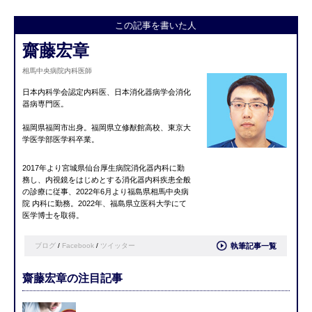
この記事を書いた人
齋藤宏章
相馬中央病院内科医師
日本内科学会認定内科医、日本消化器病学会消化
器病専門医。
福岡県福岡市出身。福岡県立修猷館高校、東京大
学医学部医学科卒業。
2017年より宮城県仙台厚生病院消化器内科に勤
務し、内視鏡をはじめとする消化器内科疾患全般
の診療に従事、2022年6月より福島県相馬中央病
院 内科に勤務。2022年、福島県立医科大学にて
医学博士を取得。
ブログ
/
Facebook
/
ツイッター
執筆記事一覧
齋藤宏章の注目記事