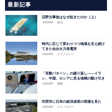
最新記事
辺野古事故はなぜ起きたのか（上）
2026/8/6
.政治
時代に応じて変わりつつ地域を支え続け
てきた仙台火力発電所
2026/8/5
.テクノロジー
「言動パターン」の繰り返し――イラ
ン、中国、ロシアに見る強権の駆け引き
2026/8/5
.国際
印西市に日本の経済成長の現場を見た
2026/8/5
.テクノロジー