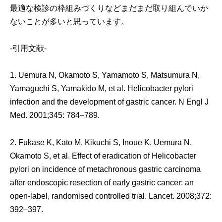
最適な検診の枠組みづくりなどまだまだ取り組んでいか
ないことが多いと思っています。
-引用文献-
1. Uemura N, Okamoto S, Yamamoto S, Matsumura N,
Yamaguchi S, Yamakido M, et al. Helicobacter pylori
infection and the development of gastric cancer. N Engl J
Med. 2001;345: 784–789.
2. Fukase K, Kato M, Kikuchi S, Inoue K, Uemura N,
Okamoto S, et al. Effect of eradication of Helicobacter
pylori on incidence of metachronous gastric carcinoma
after endoscopic resection of early gastric cancer: an
open-label, randomised controlled trial. Lancet. 2008;372:
392–397.