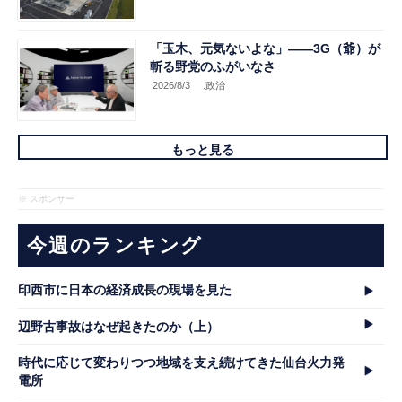
「玉木、元気ないよな」――3G（爺）が
斬る野党のふがいなさ
2026/8/3
.政治
もっと見る
※ スポンサー
今週のランキング
印西市に日本の経済成長の現場を見た
辺野古事故はなぜ起きたのか（上）
時代に応じて変わりつつ地域を支え続けてきた仙台火力発
電所