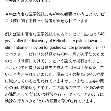
年程度と言えるわけです。
今年は有名な医学雑誌にも40年の節目ということで、ピ
ロリ菌に関する様々な論考が寄せられています。
例えば最も著名な医学雑誌であるランセット誌には「40
years after the discovery of Helicobacter pylori: towards
elimination of H pylori for gastric cancer prevention（ヘリ
コバクター・ピロリの発見から40年：胃がん予防のため
のピロリ除菌に向けて）」という論文が掲載されまし
た。かつてピロリ菌は世界の成人の53%以上が感染して
いると考えられていました。現在はその割合は44%程度
に減少していると思われていますが、いまだに世界の関
心の強い感染症なのです。この論考の中で、今後の研究
の課題として”誰にいつ検診を行うべきか”、”どのように
検診を行うべきか”という項目が挙げられています。