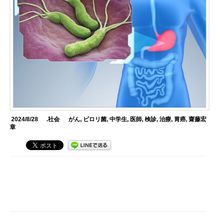
2024/8/28
.社会
がん
,
ピロリ菌
,
中学生
,
医師
,
検診
,
治療
,
胃癌
,
齋藤宏
章