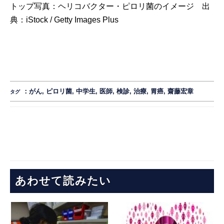
トップ写真：ヘリコバクター・ピロリ菌のイメージ 出
典：
iStock / Getty Images Plus
：
がん
,
ピロリ菌
,
中学生
,
医師
,
検診
,
治療
,
胃癌
,
齋藤宏章
タグ
あわせて読みたい