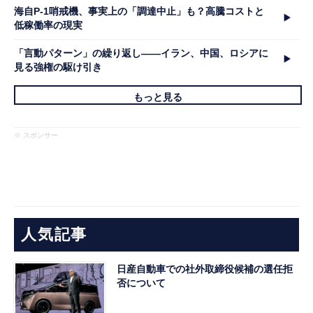
海自P-1哨戒機、事実上の「調達中止」も？高騰コストと
低稼働率の現実
「言動パターン」の繰り返し――イラン、中国、ロシアに
見る強権の駆け引き
もっと見る
※ スポンサー
人気記事
日産自動車での社外取締役候補の選任拒
否について