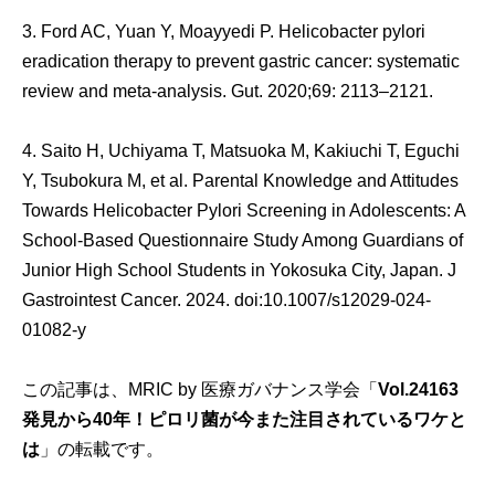
3. Ford AC, Yuan Y, Moayyedi P. Helicobacter pylori
eradication therapy to prevent gastric cancer: systematic
review and meta-analysis. Gut. 2020;69: 2113–2121.
4. Saito H, Uchiyama T, Matsuoka M, Kakiuchi T, Eguchi
Y, Tsubokura M, et al. Parental Knowledge and Attitudes
Towards Helicobacter Pylori Screening in Adolescents: A
School-Based Questionnaire Study Among Guardians of
Junior High School Students in Yokosuka City, Japan. J
Gastrointest Cancer. 2024. doi:10.1007/s12029-024-
01082-y
この記事は、MRIC by 医療ガバナンス学会「
Vol.24163
発見から40年！ピロリ菌が今また注目されているワケと
は
」の転載です。