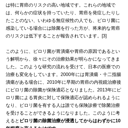
は特に胃癌のリスクの高い地域です。これらの地域で
は、何らかの症状を持っていたり、胃癌を発症したりし
たことのない、いわゆる無症候性の人でも、ピロリ菌に
感染している場合には除菌を行った方が、将来的な胃癌
のリスクは低下することが報告されています。[3]
このように、ピロリ菌が胃潰瘍や胃癌の原因であるとい
う解明から、徐々にその治療効果が明らかになってきま
した。このような研究の流れを受けて、日本の医療での
治療も変化をしています。2000年には胃潰瘍・十二指腸
潰瘍がある場合に、2010年に早期の胃癌の内視鏡治療後
にピロリ菌の除菌が保険適応となりました。2013年にピ
ロリ菌による胃炎に対して保険適応が認められるように
なり、ピロリ菌を有する人は誰でも保険診療で除菌治療
を受けることができるようになりました。このように考
えると
ピロリ菌の除菌治療が浸透してからはわずかに10