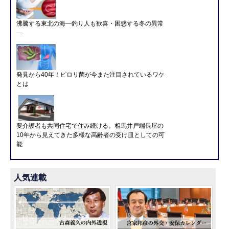
沸騰する東北の海―釣り人も歓喜・困惑する冬の異常
―
発見から40年！ピロリ菌が今また注目されているワケ
とは
要介護者も共同住宅で住み続ける。相馬井戸端長屋の
10年から見えてきた多様な高齢者の受け皿としての可
能
人気連載