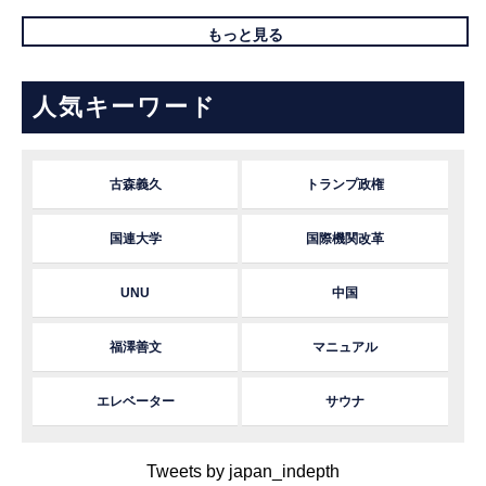
もっと見る
人気キーワード
古森義久
トランプ政権
国連大学
国際機関改革
UNU
中国
福澤善文
マニュアル
エレベーター
サウナ
Tweets by japan_indepth