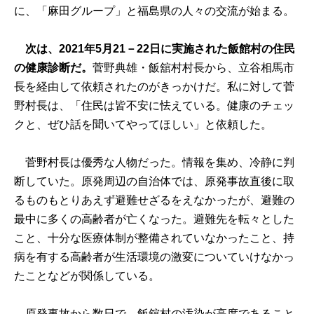
に、「麻田グループ」と福島県の人々の交流が始まる。
次は、2021年5月21－22日に実施された飯館村の住民
の健康診断だ。
菅野典雄・飯舘村村長から、立谷相馬市
長を経由して依頼されたのがきっかけだ。私に対して菅
野村長は、「住民は皆不安に怯えている。健康のチェッ
クと、ぜひ話を聞いてやってほしい」と依頼した。
菅野村長は優秀な人物だった。情報を集め、冷静に判
断していた。原発周辺の自治体では、原発事故直後に取
るものもとりあえず避難せざるをえなかったが、避難の
最中に多くの高齢者が亡くなった。避難先を転々とした
こと、十分な医療体制が整備されていなかったこと、持
病を有する高齢者が生活環境の激変についていけなかっ
たことなどが関係している。
原発事故から数日で、飯舘村の汚染が高度であること