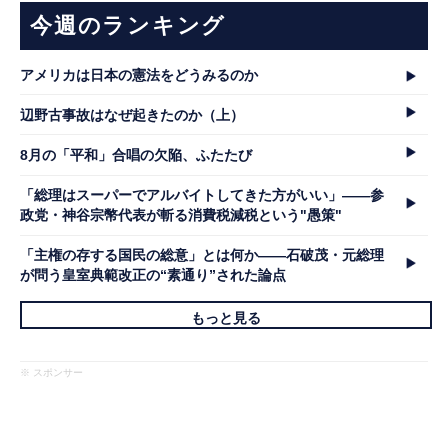
今週のランキング
アメリカは日本の憲法をどうみるのか
辺野古事故はなぜ起きたのか（上）
8月の「平和」合唱の欠陥、ふたたび
「総理はスーパーでアルバイトしてきた方がいい」――参
政党・神谷宗幣代表が斬る消費税減税という"愚策"
「主権の存する国民の総意」とは何か――石破茂・元総理
が問う皇室典範改正の“素通り”された論点
もっと見る
※ スポンサー