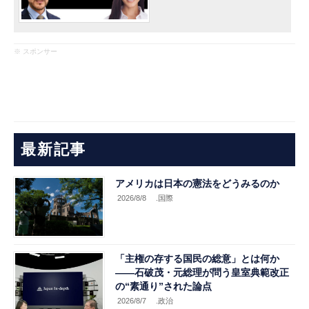
※ スポンサー
最新記事
アメリカは日本の憲法をどうみるのか
2026/8/8
.国際
「主権の存する国民の総意」とは何か
――石破茂・元総理が問う皇室典範改正
の“素通り”された論点
2026/8/7
.政治