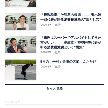
「複数税率こそ諸悪の根源」――玉木雄
一郎代表が語る消費税減税の”落とし穴”
2026/8/7
.政治
「総理はスーパーでアルバイトしてきた
方がいい」――参政党・神谷宗幣代表が
斬る消費税減税という”愚策”
2026/8/7
.政治
8月の「平和」合唱の欠陥、ふたたび
2026/8/7
.政治
もっと見る
※ スポンサー