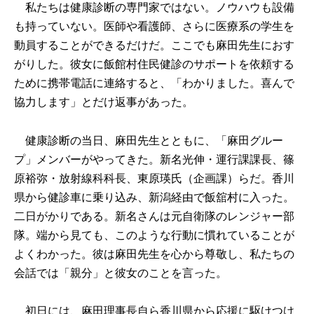
私たちは健康診断の専門家ではない。ノウハウも設備
も持っていない。医師や看護師、さらに医療系の学生を
動員することができるだけだ。ここでも麻田先生におす
がりした。彼女に飯館村住民健診のサポートを依頼する
ために携帯電話に連絡すると、「わかりました。喜んで
協力します」とだけ返事があった。
健康診断の当日、麻田先生とともに、「麻田グルー
プ」メンバーがやってきた。新名光伸・運行課課長、篠
原裕弥・放射線科科長、東原瑛氏（企画課）らだ。香川
県から健診車に乗り込み、新潟経由で飯舘村に入った。
二日がかりである。新名さんは元自衛隊のレンジャー部
隊。端から見ても、このような行動に慣れていることが
よくわかった。彼は麻田先生を心から尊敬し、私たちの
会話では「親分」と彼女のことを言った。
初日には、麻田理事長自ら香川県から応援に駆けつけ