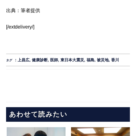
出典：筆者提供
[/extdelivery
/
]
：
上昌広
,
健康診断
,
医師
,
東日本大震災
,
福島
,
被災地
,
香川
タグ
あわせて読みたい