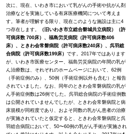
次に、現在、いわき市において乳がんの手術や抗がん剤
治療などを実施している有床医療機関について考えま
す。筆者が理解する限り、現在このような施設は主に4
つ存在します。
（旧いわき市立総合磐城共立病院）（許
可病床数
700
床）、福島労災病院（許可病床数
406
床）、ときわ会常磐病院（許可病床数
240
床）、呉羽総
合病院（許可病床数
199
床）
です。2017年ではあります
が、いわき市医療センター、福島労災病院の年間の乳が
ん治療数は、それぞれのホームページにおいて、62例
（手術症例のみ）、50例（手術症例以外も含む）と報告
されていました。なお、同年のときわ会常磐病院の乳が
ん手術症例数は26例でした。呉羽総合病院の手術症例数
は公開されていませんでしたが、ときわ会常磐病院と病
床規模が同程度であり、およそ同数の乳がん患者の治療
が実施されていたと仮定すると、ときわ会常磐病院と呉
羽総合病院において、50〜60例の乳がん手術が実施され