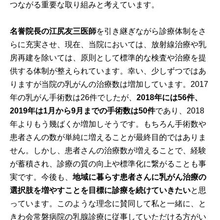
つながる重要な取り組みと考えています。
名誉院長の江尻友三医師
を引き継ぎながら診療体制をさ
らに充実させ、現在、当院においては、放射線治療や乳
房再建を除いては、原則として標準的な検査や治療を提
供する体制が整えられています。幸い、少しずつではあ
りますが当院の乳がんの治療数は増加しています。2017
年の乳がん手術数は26件でしたが、
2018
年には
56
件、
2019
年は
1
月から
9
月までの手術数は
50
件
であり、2018
年よりもう幾ばくか増加しそうです。もちろん手術数や
患者さんの数が単純に増えることが最終目的ではありま
せん。しかし、患者さんの治療数が増えることで、経験
が蓄積され、診療の質の向上や標準化に繋がることも事
実です。今後も、
地域に暮らす患者さんに乳がん治療の
選択肢を増やすことを目標に診療を続けていきたい
と思
っています。このような理念に賛同して私と一緒に、と
きわ会常磐病院の乳腺診療に従事していただける方がい