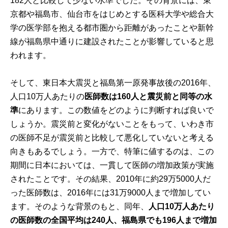
182人と比較して少ない水準でした。その背景には、東
京都や福島市、仙台市をはじめとする医科大学や総合大
学の医学部を抱える都市圏から距離があったことや新幹
線が福島県中通りに建設されたことが影響していると思
われます。
そして、東日本大震災と福島第一原発事故後の2016年、
人口10万人あたりの
医師数は
160
人と震災前と同等の水
準
にあります。この数値をどのように判断すれば良いで
しょうか。震災前と変化がないことをもって、いわき市
の医師不足が震災前と比較して悪化していないと考える
向きもあるでしょう。一方で、特筆に値するのは、この
期間に日本においては、一貫して医師の増加政策が実施
されたことです。その結果、2010年に約29万5000人だ
った医師数は、2016年には31万9000人まで増加してい
ます。そのような背景のもと、同年、
人口
10
万人あたり
の医師数の全国平均は
240
人、福島県でも
196
人まで増加