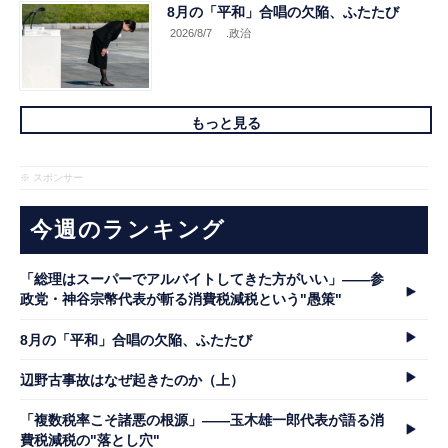
8月の「平和」合唱の欠陥、ふたたび
2026/8/7
.政治
もっと見る
※ スポンサー
今週のランキング
「総理はスーパーでアルバイトしてきた方がいい」――参
政党・神谷宗幣代表が斬る消費税減税という"愚策"
8月の「平和」合唱の欠陥、ふたたび
辺野古事故はなぜ起きたのか（上）
「複数税率こそ諸悪の根源」――玉木雄一郎代表が語る消
費税減税の"落とし穴"