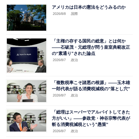
アメリカは日本の憲法をどうみるのか
2026/8/8
.国際
「主権の存する国民の総意」とは何か
――石破茂・元総理が問う皇室典範改正
の“素通り”された論点
2026/8/7
.政治
「複数税率こそ諸悪の根源」――玉木雄
一郎代表が語る消費税減税の”落とし穴”
2026/8/7
.政治
「総理はスーパーでアルバイトしてきた
方がいい」――参政党・神谷宗幣代表が
斬る消費税減税という”愚策”
2026/8/7
.政治