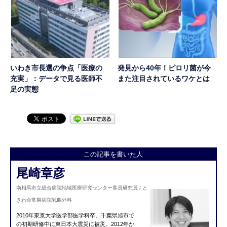
いわき市長選の争点「医療の
発見から40年！ピロリ菌が今
充実」：データで見る医師不
また注目されているワケとは
足の実態
この記事を書いた人
尾崎章彦
南相馬市立総合病院地域医療研究センター客員研究員 / と
きわ会常磐病院乳腺外科
2010年東京大学医学部医学科卒。千葉県旭市で
の初期研修中に東日本大震災に被災。2012年か