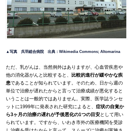
▲写真 呉羽総合病院 出典：
Wikimedia Commons; Altomarina
ただ、乳がんは、当然例外はありますが、心血管疾患や
他の消化器がんと比較すると、
比較的進行が緩やかな疾
患
であることが知られています。そのため、日から週の
単位で治療が遅れたからと言って治療成績が悪化すると
いうことは一般的ではありません。実際、医学誌ランセ
ットに1999年に発表された研究によると、
症状の自覚か
ら
3
ヶ月の治療の遅れが予後悪化の1つの目安
として用い
られています。ですから、いわき市外の医療機関を受診
し治療を受けたからと言って、スムーズに治療が実施さ