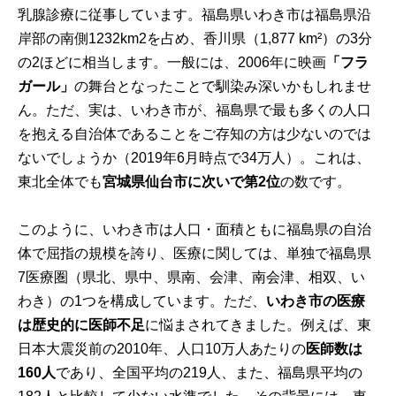
乳腺診療に従事しています。福島県いわき市は福島県沿
岸部の南側1232km
2
を占め、香川県（1,877 km²）の3分
の2ほどに相当します。一般には、2006年に映画
「フラ
ガール」
の舞台となったことで馴染み深いかもしれませ
ん。ただ、実は、いわき市が、福島県で最も多くの人口
を抱える自治体であることをご存知の方は少ないのでは
ないでしょうか（2019年6月時点で34万人）。これは、
東北全体でも
宮城県仙台市に次いで第
2
位
の数です。
このように、いわき市は人口・面積ともに福島県の自治
体で屈指の規模を誇り、医療に関しては、単独で福島県
7医療圏（県北、県中、県南、会津、南会津、相双、い
わき）の1つを構成しています。ただ、
いわき市の医療
は歴史的に医師不足
に悩まされてきました。例えば、東
日本大震災前の2010年、人口10万人あたりの
医師数は
160
人
であり、全国平均の219人、また、福島県平均の