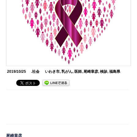
2019/10/25
.社会
いわき市
,
乳がん
,
医師
,
尾崎章彦
,
検診
,
福島県
尾崎章彦