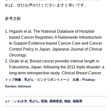
れば、ぜひお声がけくださいますと幸いです。
参考文献
Higashi et al. The National Database of Hospital-
based Cancer Registries: A Nationwide Infrastructure
to Support Evidence-based Cancer Care and Cancer
Control Policy in Japan.
Japanese Journal of Clinical
Oncology.
Ozaki et al. Breast cancer provider interval length in
Fukushima, Japan, following the 2011 triple disaster: a
long-term retrospective study.
Clinical Breast Cancer.
トップ画像：乳がん・ピンクリボンイメージ 出典：
Pixabay;
Gordon Johnson
：
いわき市
,
乳がん
,
医師
,
尾崎章彦
,
検診
,
福島県
タグ