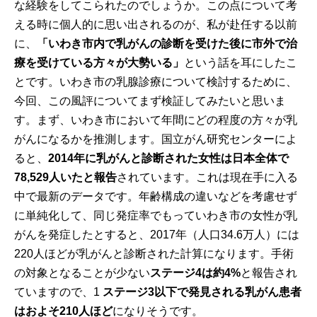
な経験をしてこられたのでしょうか。この点について考
える時に個人的に思い出されるのが、私が赴任する以前
に、
「いわき市内で乳がんの診断を受けた後に市外で治
療を受けている方々が大勢いる」
という話を耳にしたこ
とです。いわき市の乳腺診療について検討するために、
今回、この風評についてまず検証してみたいと思いま
す。まず、いわき市において年間にどの程度の方々が乳
がんになるかを推測します。国立がん研究センターによ
ると、
2014
年に乳がんと診断された女性は日本全体で
78,529
人いたと報告
されています。これは現在手に入る
中で最新のデータです。年齢構成の違いなどを考慮せず
に単純化して、同じ発症率でもっていわき市の女性が乳
がんを発症したとすると、2017年（人口34.6万人）には
220人ほどが乳がんと診断された計算になります。手術
の対象となることが少ない
ステージ
4
は約
4%
と報告され
ていますので、
1
ステージ
3
以下で発見される乳がん患者
はおよそ
210
人ほど
になりそうです。