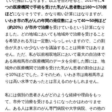
ていた推計になります。以上を合わせると、2017年に
4
つの医療機関で手術を受けた乳がん患者数は
160
〜
170
例
ほど
になりそうです。かなり粗い計算にはなりますが、
いわき市の乳がんの年間の発症数によって
40
〜
50
例ほど
（約
20%
）が市外で治療
を受けているという計算になり
ました。どの地域においても地域外で治療を受けること
を希望される方は一定数いらっしゃいますので、この割
合が大きいか少ないかを議論することは簡単ではありま
せん。ただ、私が以前相双地区において最大の自治体で
ある南相馬市の医療機関のデータを分析した際には、地
域外の医療機関で治療を受けた乳がん患者の割合はおよ
そ10%ほどでした。
2
そのため、いわき市は南相馬市よ
りは高い水準であったとは言えるのかもしれません。
私には個別の患者さんがどのような経緯や理由をもっ
て、市外で治療を受けるようになったかはわかりませ
ん。ある人は東京のがん専門病院や大学病院、その他の