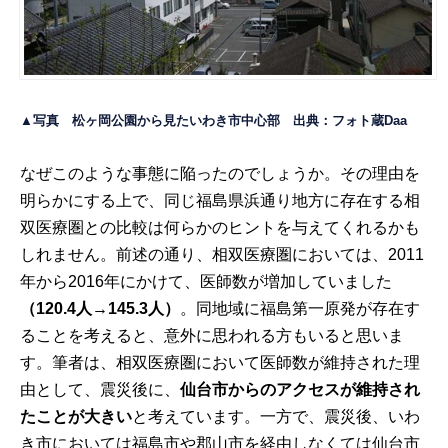
▲写真 松ヶ岡公園から見たいわき市中心部 出典：
フォト蔵
Daa
なぜこのような事態に陥ったのでしょうか。その理由を
明らかにする上で、同じ福島県浜通り地方に存在する相
双医療圏との比較は何らかのヒントを与えてくれるかも
しれません。前述の通り、相双医療圏においては、2011
年から2016年にかけて、医師数が増加していました
（
120.4
人
→145.3
人）
。同地域に福島第一原発が存在す
ることを考えると、意外に思われる方もいると思いま
す。筆者は、相双医療圏において医師数が維持された理
由として、震災後に、
仙台市からのアクセスが維持され
たことが大きい
と考えています。一方で、震災後、いわ
き市においては福島市や郡山市を経由しなくては仙台市