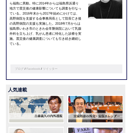
ら福島に異動。特に2014年からは福島県浜通り
地方で震災後の健康影響についても調査を行なっ
ている。2016年末から2017年始めにかけては、
高野病院を支援する会事務局長として院長亡き後
の高野病院の支援も実施した。2018年7月からは
福島県いわき市のときわ会常磐病院において乳腺
外科を立ち上げ、乳がん患者に特化した診療を実
施。震災後の健康調査についても引き続き継続し
ている。
ブログ
/
Facebook
/
ツイッター
人気連載