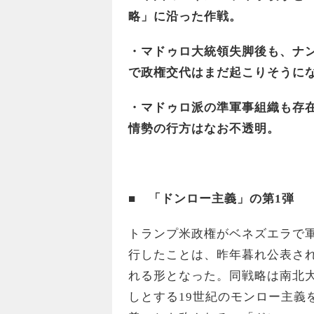
略」に沿った作戦。
・マドゥロ大統領失脚後も、ナ
で政権交代はまだ起こりそうに
・マドゥロ派の準軍事組織も存
情勢の行方はなお不透明。
■
「ドンロー主義」の第1弾
トランプ米政権がベネズエラで
行したことは、昨年暮れ公表さ
れる形となった。同戦略は南北
しとする19世紀のモンロー主義