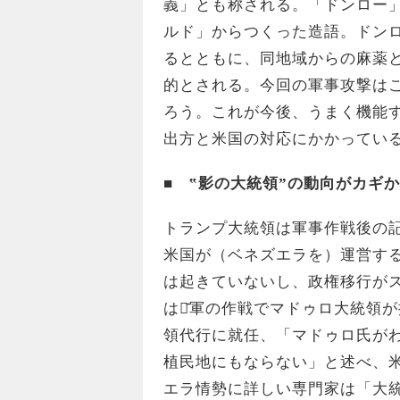
義」とも称される。「ドンロー
ルド」からつくった造語。ドン
るとともに、同地域からの麻薬
的とされる。今回の軍事攻撃は
ろう。これが今後、うまく機能
出方と米国の対応にかかってい
■
‟影の大統領”の動向がカギか
トランプ大統領は軍事作戦後の
米国が（ベネズエラを）運営す
は起きていないし、政権移行が
は米̄軍の作戦でマドゥロ大統領
領代行に就任、「マドゥロ氏がわ
植民地にもならない」と述べ、
エラ情勢に詳しい専門家は「大