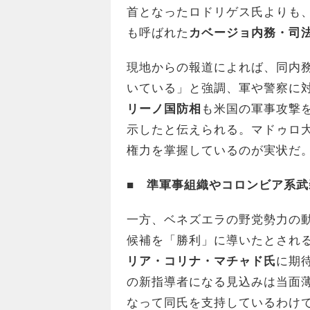
首となったロドリゲス氏よりも、
も呼ばれた
カベージョ内務・司
現地からの報道によれば、同内
いている」と強調、軍や警察に
リーノ国防相
も米国の軍事攻撃
示したと伝えられる。マドゥロ
権力を掌握しているのが実状だ
■
準軍事組織やコロンビア系武
一方、ベネズエラの野党勢力の
候補を「勝利」に導いたとされ
リア・コリナ・マチャド氏
に期
の新指導者になる見込みは当面
なって同氏を支持しているわけ