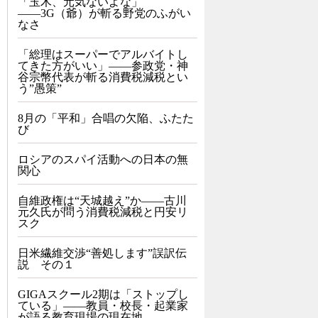
「玉木、元気ないよな」
――3G（爺）が斬る野党のふがい
なさ
「総理はスーパーでアルバイトし
てきた方がいい」――参政党・神
谷宗幣代表が斬る消費税減税とい
う”愚策”
8月の「平和」合唱の欠陥、ふたた
び
ロシアのスパイ活動への日本の無
関心
自維政権は“天城越え”か――古川
元久氏が問う消費税減税と円安リ
スク
日米繊維交渉“善処します”誤訳伝
説 その１
GIGAスクール2期は「ストップし
ている」——教員・校長・起業家
が語る教育現場の現在地