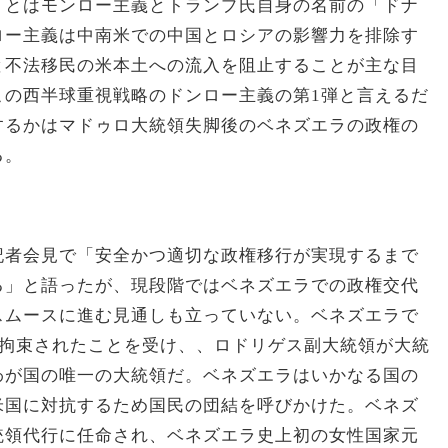
」とはモンロー主義とトランプ氏自身の名前の「ドナ
ロー主義は中南米での中国とロシアの影響力を排除す
と不法移民の米本土への流入を阻止することが主な目
この西半球重視戦略のドンロー主義の第1弾と言えるだ
するかはマドゥロ大統領失脚後のベネズエラの政権の
る。
記者会見で「安全かつ適切な政権移行が実現するまで
る」と語ったが、現段階ではベネズエラでの政権交代
スムースに進む見通しも立っていない。ベネズエラで
が拘束されたことを受け、、ロドリゲス副大統領が大統
が国の唯一の大統領‍だ。ベネズエラはいかな‌る国の
米国に対抗するため国民の団結を呼びかけた。ベネズ
統領代行に任命され、ベネズエラ史上初の女性国家元