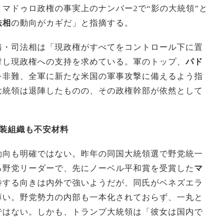
マドゥロ政権の事実上のナンバー2で“影の大統領”と
法相
の動向がカギだ」と指摘する。
務・司法相は「現政権がすべてをコントロール下に置
対し現政権への支持を求めている。軍のトップ、
パド
を非難、全軍に新たな米国の軍事攻撃に備えるよう指
大統領は退陣したものの、その政権幹部が依然として
。
装組織も不安材料
動向も明確ではない。昨年の同国大統領選で野党統一
る野党リーダーで、先にノーベル平和賞を受賞した
マ
待する向きは内外で強いようだが、同氏がベネズエラ
薄い。野党勢力の内部も一本化されておらず、一丸と
ではない。しかも、トランプ大統領は「彼女は国内で