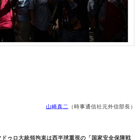
山崎真二
（時事通信社元外信部長）
マドゥロ大統領拘束は西半球重視の「国家安全保障戦