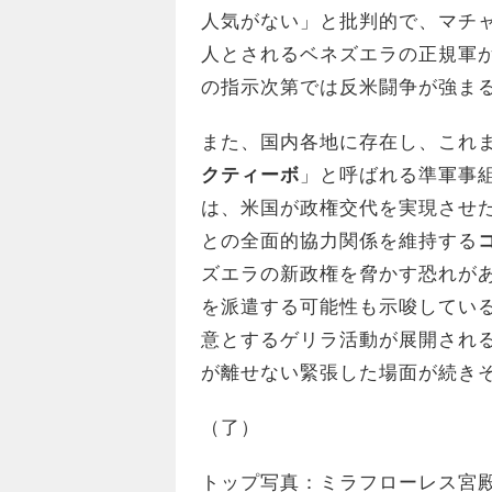
人気がない」と批判的で、マチャ
人とされるベネズエラの正規軍
の指示次第では反米闘争が強ま
また、国内各地に存在し、これ
クティーボ
」と呼ばれる準軍事
は、米国が政権交代を実現させ
との全面的協力関係を維持する
ズエラの新政権を脅かす恐れが
を派遣する可能性も示唆している
意とするゲリラ活動が展開され
が離せない緊張した場面が続き
（了）
トップ写真：ミラフローレス宮