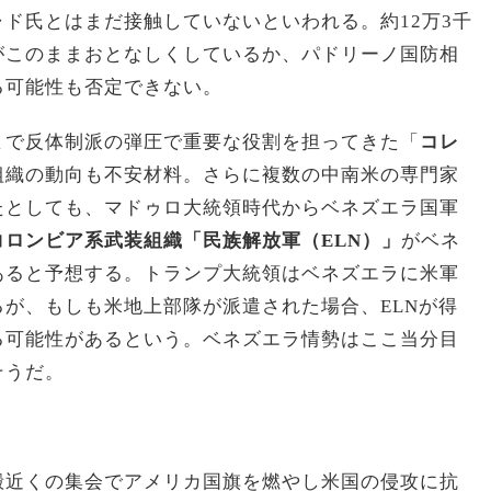
ド氏とはまだ接触していないといわれる。約12万3千
がこのままおとなしくしているか、パドリーノ国防相
る可能性も否定できない。
まで反体制派の弾圧で重要な役割を担ってきた「
コレ
組織の動向も不安材料。さらに複数の中南米の専門家
たとしても、マドゥロ大統領時代からベネズエラ国軍
コロンビア系武装組織「民族解放軍（ELN）」
がベネ
あると予想する。トランプ大統領はベネズエラに米軍
が、もしも米地上部隊が派遣された場合、ELNが得
る可能性があるという。ベネズエラ情勢はここ当分目
そうだ。
殿近くの集会でアメリカ国旗を燃やし米国の侵攻に抗