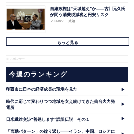
自維政権は“天城越え”か――古川元久氏
が問う消費税減税と円安リスク
2026/8/2
.政治
もっと見る
※ スポンサー
今週のランキング
印西市に日本の経済成長の現場を見た
時代に応じて変わりつつ地域を支え続けてきた仙台火力発
電所
日米繊維交渉“善処します”誤訳伝説 その１
「言動パターン」の繰り返し――イラン、中国、ロシアに