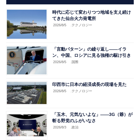
時代に応じて変わりつつ地域を支え続け
てきた仙台火力発電所
2026/8/5
.テクノロジー
「言動パターン」の繰り返し――イラ
ン、中国、ロシアに見る強権の駆け引き
2026/8/5
.国際
印西市に日本の経済成長の現場を見た
2026/8/5
.テクノロジー
「玉木、元気ないよな」――3G（爺）が
斬る野党のふがいなさ
2026/8/3
.政治