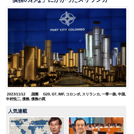
2023/11/12
.国際
G20
,
G7
,
IMF
,
コロンボ
,
スリランカ
,
一帯一路
,
中国
,
中村悦二
,
債務
,
債務の罠
人気連載