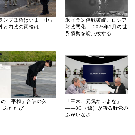
ランプ政権はいま「中」
米イラン停戦破綻、ロシア
外と内政の両輪は
財政悪化──2026年7月の世
界情勢を総点検する
月の「平和」合唱の欠
「玉木、元気ないよな」
、ふたたび
――3G（爺）が斬る野党の
ふがいなさ