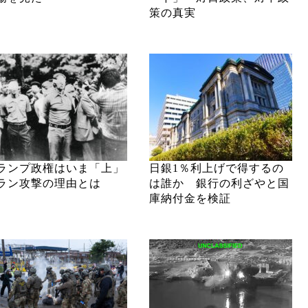
策の真実
ランプ政権はいま「上」
日銀1％利上げで得するの
ラン攻撃の理由とは
は誰か 銀行の利ざやと国
庫納付金を検証