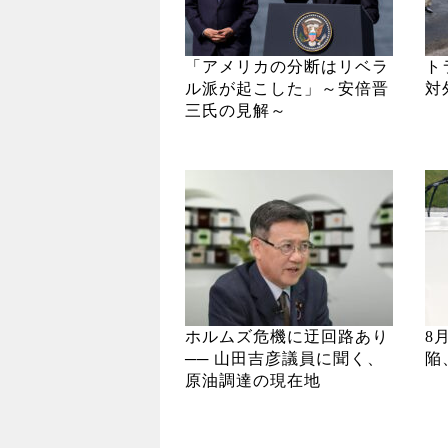
「アメリカの分断はリベラ
ト
ル派が起こした」～安倍晋
対
三氏の見解～
ホルムズ危機に迂回路あり
8
── 山田吉彦議員に聞く、
陥
原油調達の現在地