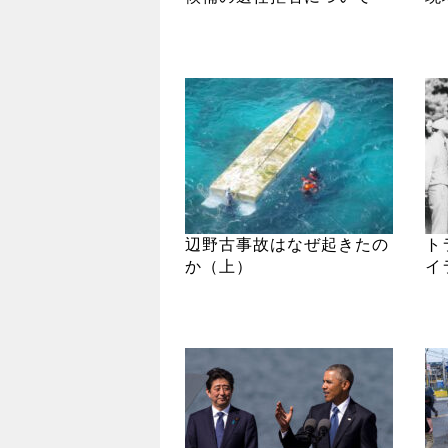
辺野古事故はなぜ起きたの
ト
か（上）
イ