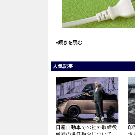
»続きを読む
人気記事
日産自動車での社外取締役
印
候補の選任拒否について
現