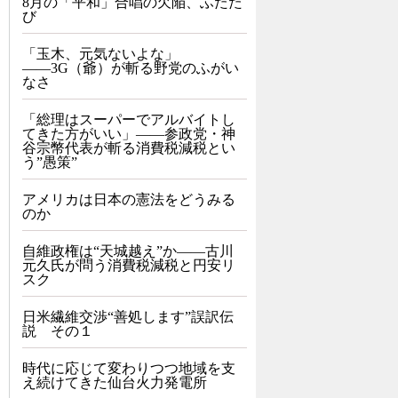
8月の「平和」合唱の欠陥、ふたた
び
「玉木、元気ないよな」
――3G（爺）が斬る野党のふがい
なさ
「総理はスーパーでアルバイトし
てきた方がいい」――参政党・神
谷宗幣代表が斬る消費税減税とい
う”愚策”
アメリカは日本の憲法をどうみる
のか
自維政権は“天城越え”か――古川
元久氏が問う消費税減税と円安リ
スク
日米繊維交渉“善処します”誤訳伝
説 その１
時代に応じて変わりつつ地域を支
え続けてきた仙台火力発電所