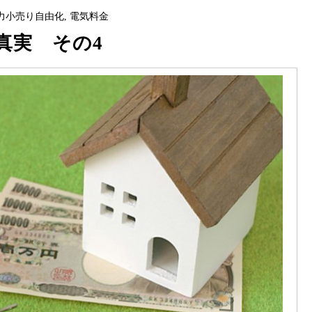
力小売り自由化
,
電気料金
真実 その4