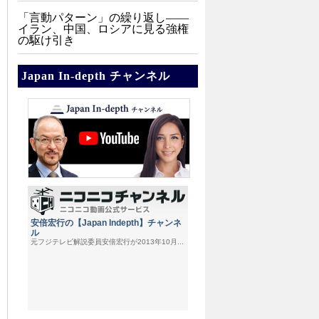
「言動パターン」の繰り返し――
イラン、中国、ロシアに見る強権
の駆け引き
Japan In-depth チャンネル