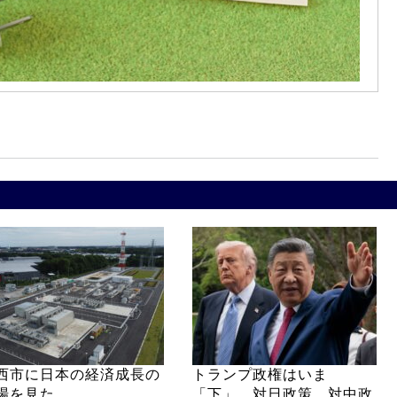
西市に日本の経済成長の
トランプ政権はいま
場を見た
「下」 対日政策、対中政