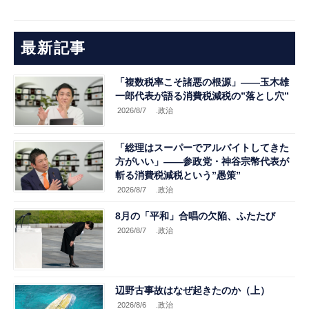
最新記事
「複数税率こそ諸悪の根源」――玉木雄
一郎代表が語る消費税減税の”落とし穴”
2026/8/7
.政治
「総理はスーパーでアルバイトしてきた
方がいい」――参政党・神谷宗幣代表が
斬る消費税減税という”愚策”
2026/8/7
.政治
8月の「平和」合唱の欠陥、ふたたび
2026/8/7
.政治
辺野古事故はなぜ起きたのか（上）
2026/8/6
.政治