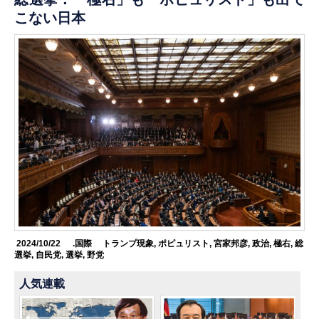
こない日本
2024/10/22
.国際
トランプ現象
,
ポピュリスト
,
宮家邦彦
,
政治
,
極右
,
総
選挙
,
自民党
,
選挙
,
野党
人気連載