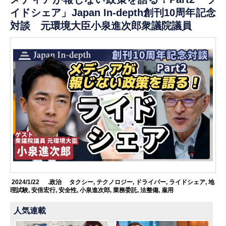
イドシェア」Japan In-depth創刊10周年記念
対談 元環境大臣小泉進次郎衆議院議員
2024/1/22
.政治
タクシー
,
テクノロジー
,
ドライバー
,
ライドシェア
,
地
理試験
,
安倍宏行
,
安全性
,
小泉進次郎
,
業務委託
,
法整備
,
雇用
人気連載