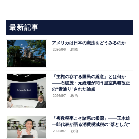
最新記事
アメリカは日本の憲法をどうみるのか
2026/8/8
.国際
「主権の存する国民の総意」とは何か
――石破茂・元総理が問う皇室典範改正
の“素通り”された論点
2026/8/7
.政治
「複数税率こそ諸悪の根源」――玉木雄
一郎代表が語る消費税減税の”落とし穴”
2026/8/7
.政治