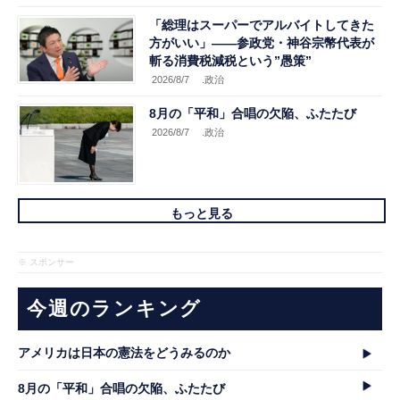
「総理はスーパーでアルバイトしてきた
方がいい」――参政党・神谷宗幣代表が
斬る消費税減税という”愚策”
2026/8/7
.政治
8月の「平和」合唱の欠陥、ふたたび
2026/8/7
.政治
もっと見る
※ スポンサー
今週のランキング
アメリカは日本の憲法をどうみるのか
8月の「平和」合唱の欠陥、ふたたび