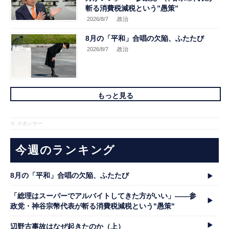
斬る消費税減税という”愚策”
2026/8/7
.政治
8月の「平和」合唱の欠陥、ふたたび
2026/8/7
.政治
もっと見る
※ スポンサー
今週のランキング
8月の「平和」合唱の欠陥、ふたたび
「総理はスーパーでアルバイトしてきた方がいい」――参
政党・神谷宗幣代表が斬る消費税減税という"愚策"
辺野古事故はなぜ起きたのか（上）