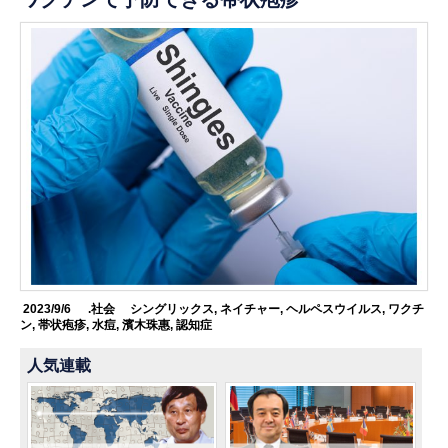
2023/9/6
.社会
シングリックス
,
ネイチャー
,
ヘルペスウイルス
,
ワクチ
ン
,
帯状疱疹
,
水痘
,
濱木珠惠
,
認知症
人気連載