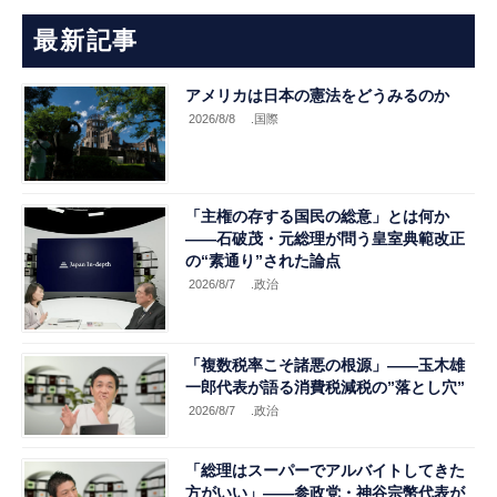
最新記事
アメリカは日本の憲法をどうみるのか
2026/8/8
.国際
「主権の存する国民の総意」とは何か
――石破茂・元総理が問う皇室典範改正
の“素通り”された論点
2026/8/7
.政治
「複数税率こそ諸悪の根源」――玉木雄
一郎代表が語る消費税減税の”落とし穴”
2026/8/7
.政治
「総理はスーパーでアルバイトしてきた
方がいい」――参政党・神谷宗幣代表が