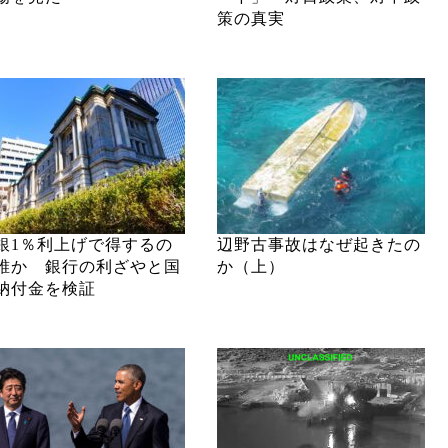
策の真実
銀1％利上げで得するの
辺野古事故はなぜ起きたの
誰か 銀行の利ざやと国
か（上）
納付金を検証