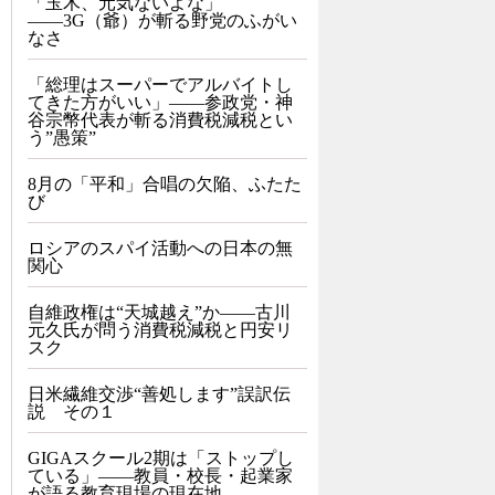
「玉木、元気ないよな」
――3G（爺）が斬る野党のふがい
なさ
「総理はスーパーでアルバイトし
てきた方がいい」――参政党・神
谷宗幣代表が斬る消費税減税とい
う”愚策”
8月の「平和」合唱の欠陥、ふたた
び
ロシアのスパイ活動への日本の無
関心
自維政権は“天城越え”か――古川
元久氏が問う消費税減税と円安リ
スク
日米繊維交渉“善処します”誤訳伝
説 その１
GIGAスクール2期は「ストップし
ている」——教員・校長・起業家
が語る教育現場の現在地