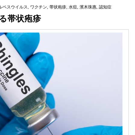
ルペスウイルス
,
ワクチン
,
帯状疱疹
,
水痘
,
濱木珠惠
,
認知症
る帯状疱疹