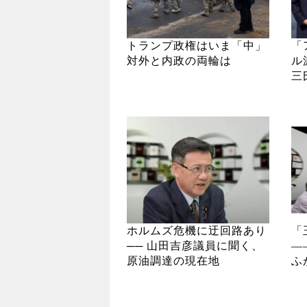
トランプ政権はいま「中」
「
対外と内政の両輪は
ル
三
ホルムズ危機に迂回路あり
「
── 山田吉彦議員に聞く、
―
原油調達の現在地
ふ