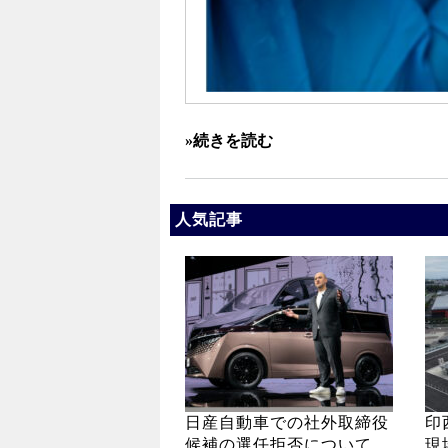
»続きを読む
人気記事
日産自動車での社外取締役
印
候補の選任拒否について
現