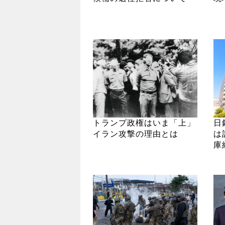
トランプ政権はいま「上」
日
イラン攻撃の理由とは
は
庫