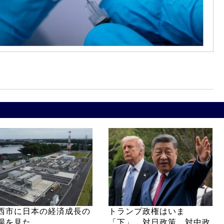
西市に日本の経済成長の
トランプ政権はいま
場を見た
「下」 対日政策、対中政