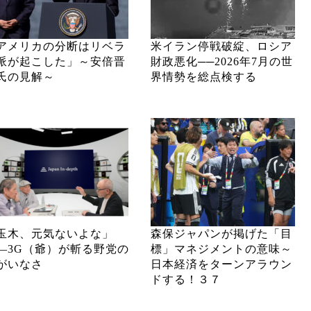
アメリカの分断はリベラ
米イラン停戦破綻、ロシア
派が起こした」～安倍晋
財政悪化──2026年7月の世
氏の見解～
界情勢を総点検する
玉木、元気ないよな」
森保ジャパンが掲げた「目
―3G（爺）が斬る野党の
標」マネジメントの意味～
がいなさ
日本経済をターンアラウン
ドする！３７