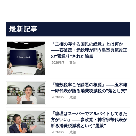
最新記事
「主権の存する国民の総意」とは何か
――石破茂・元総理が問う皇室典範改正
の“素通り”された論点
2026/8/7
.政治
「複数税率こそ諸悪の根源」――玉木雄
一郎代表が語る消費税減税の”落とし穴”
2026/8/7
.政治
「総理はスーパーでアルバイトしてきた
方がいい」――参政党・神谷宗幣代表が
斬る消費税減税という”愚策”
2026/8/7
.政治