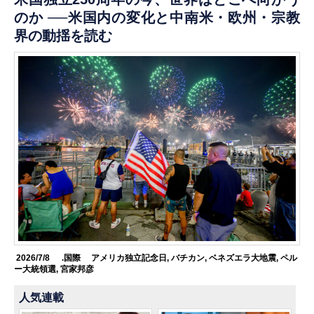
のか ──米国内の変化と中南米・欧州・宗教
界の動揺を読む
2026/7/8
.国際
アメリカ独立記念日
,
バチカン
,
ベネズエラ大地震
,
ペル
ー大統領選
,
宮家邦彦
人気連載