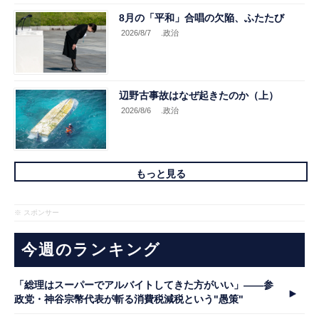
8月の「平和」合唱の欠陥、ふたたび
2026/8/7
.政治
辺野古事故はなぜ起きたのか（上）
2026/8/6
.政治
もっと見る
※ スポンサー
今週のランキング
「総理はスーパーでアルバイトしてきた方がいい」――参
政党・神谷宗幣代表が斬る消費税減税という"愚策"