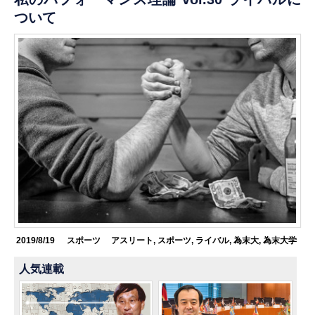
ついて
2019/8/19
スポーツ
アスリート
,
スポーツ
,
ライバル
,
為末大
,
為末大学
人気連載