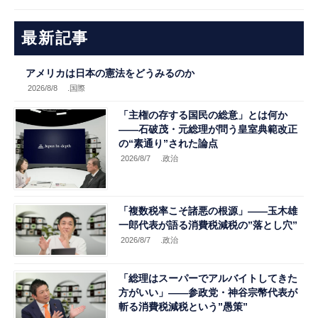
最新記事
アメリカは日本の憲法をどうみるのか
2026/8/8
.国際
「主権の存する国民の総意」とは何か
――石破茂・元総理が問う皇室典範改正
の“素通り”された論点
2026/8/7
.政治
「複数税率こそ諸悪の根源」――玉木雄
一郎代表が語る消費税減税の”落とし穴”
2026/8/7
.政治
「総理はスーパーでアルバイトしてきた
方がいい」――参政党・神谷宗幣代表が
斬る消費税減税という”愚策”