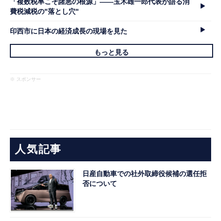
「複数税率こそ諸悪の根源」――玉木雄一郎代表が語る消
費税減税の"落とし穴"
印西市に日本の経済成長の現場を見た
もっと見る
※ スポンサー
人気記事
日産自動車での社外取締役候補の選任拒
否について