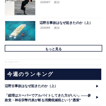
2026/8/7
.政治
辺野古事故はなぜ起きたのか（上）
2026/8/6
.政治
もっと見る
※ スポンサー
今週のランキング
辺野古事故はなぜ起きたのか（上）
「総理はスーパーでアルバイトしてきた方がいい」――参
政党・神谷宗幣代表が斬る消費税減税という"愚策"