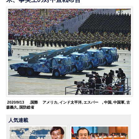
2020/9/13
.国際
アメリカ
,
インド太平洋
,
エスパー
,
中国
,
中国軍
,
古
森義久
,
国防総省
人気連載