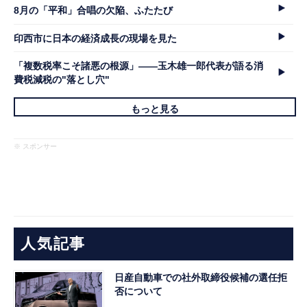
8月の「平和」合唱の欠陥、ふたたび
印西市に日本の経済成長の現場を見た
「複数税率こそ諸悪の根源」――玉木雄一郎代表が語る消
費税減税の"落とし穴"
もっと見る
※ スポンサー
人気記事
日産自動車での社外取締役候補の選任拒
否について