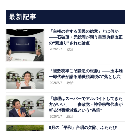
最新記事
「主権の存する国民の総意」とは何か
――石破茂・元総理が問う皇室典範改正
の“素通り”された論点
2026/8/7
.政治
「複数税率こそ諸悪の根源」――玉木雄
一郎代表が語る消費税減税の”落とし穴”
2026/8/7
.政治
「総理はスーパーでアルバイトしてきた
方がいい」――参政党・神谷宗幣代表が
斬る消費税減税という”愚策”
2026/8/7
.政治
8月の「平和」合唱の欠陥、ふたたび