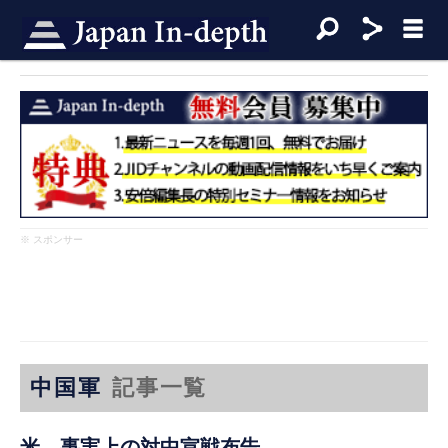
※ スポンサー
中国軍
記事一覧
米、事実上の対中宣戦布告