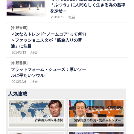
「ふつう」に人間らしく生きる為の基準
を探せ～
2015/1/3
.社会
[中野香織]
＜次なるトレンド“ノームコア”って何?!
＞ファッショニスタが「筋金入りの普
通」に注目
2014/3/13
.社会
[中野香織]
フラットフォーム・シューズ：厚いソー
ルに平たいソウル
2013/12/6
.社会
人気連載