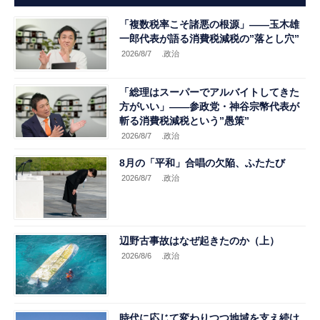
「複数税率こそ諸悪の根源」――玉木雄
一郎代表が語る消費税減税の”落とし穴”
2026/8/7
.政治
「総理はスーパーでアルバイトしてきた
方がいい」――参政党・神谷宗幣代表が
斬る消費税減税という”愚策”
2026/8/7
.政治
8月の「平和」合唱の欠陥、ふたたび
2026/8/7
.政治
辺野古事故はなぜ起きたのか（上）
2026/8/6
.政治
時代に応じて変わりつつ地域を支え続け