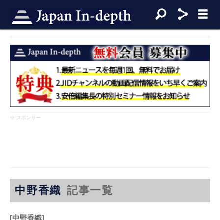
※ スポンサー
中野香織
記事一覧
[中野香織]