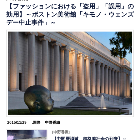
【ファッションにおける「盗用」「誤用」の
効用】～ボストン美術館「キモノ・ウェンズ
デー中止事件」～
2015/11/29
.国際
中野香織
[中野香織]
【中間層消滅、超格差社会の到来】～