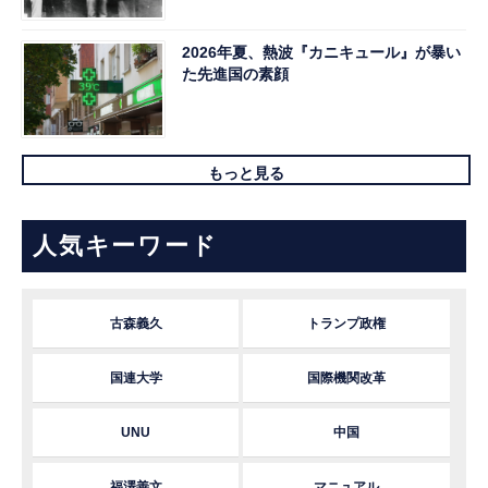
2026年夏、熱波『カニキュール』が暴い
た先進国の素顔
もっと見る
人気キーワード
古森義久
トランプ政権
国連大学
国際機関改革
UNU
中国
福澤善文
マニュアル