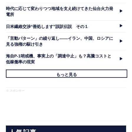
時代に応じて変わりつつ地域を支え続けてきた仙台火力発
電所
日米繊維交渉“善処します”誤訳伝説 その１
「言動パターン」の繰り返し――イラン、中国、ロシアに
見る強権の駆け引き
海自P-1哨戒機、事実上の「調達中止」も？高騰コストと
低稼働率の現実
もっと見る
※ スポンサー