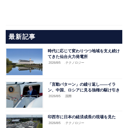
最新記事
時代に応じて変わりつつ地域を支え続け
てきた仙台火力発電所
2026/8/5
.テクノロジー
「言動パターン」の繰り返し――イラ
ン、中国、ロシアに見る強権の駆け引き
2026/8/5
.国際
印西市に日本の経済成長の現場を見た
2026/8/5
.テクノロジー