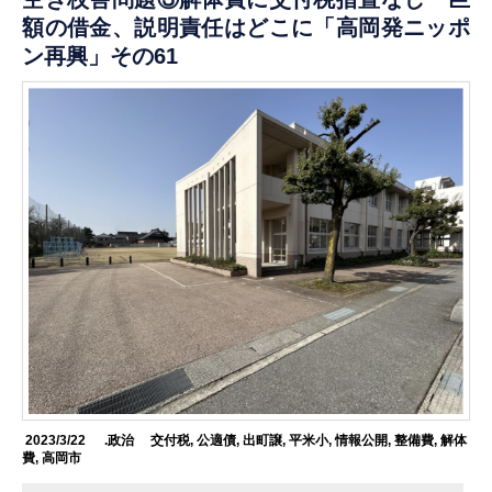
額の借金、説明責任はどこに「高岡発ニッポ
ン再興」その61
2023/3/22
.政治
交付税
,
公適債
,
出町譲
,
平米小
,
情報公開
,
整備費
,
解体
費
,
高岡市