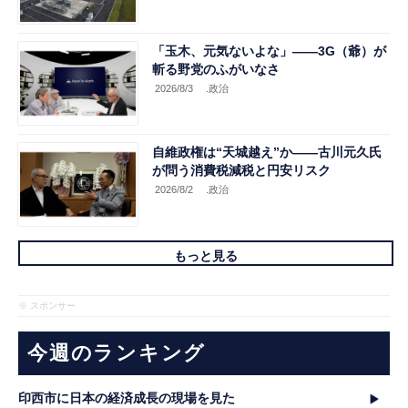
「玉木、元気ないよな」――3G（爺）が
斬る野党のふがいなさ
2026/8/3
.政治
自維政権は“天城越え”か――古川元久氏
が問う消費税減税と円安リスク
2026/8/2
.政治
もっと見る
※ スポンサー
今週のランキング
印西市に日本の経済成長の現場を見た