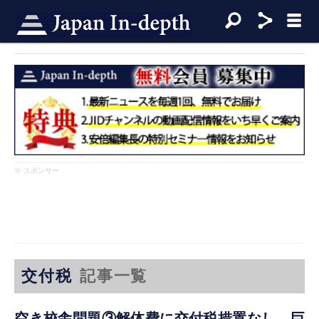
※ スポンサー
交付税
記事一覧
空き校舎問題③解体費に交付税措置なし 巨