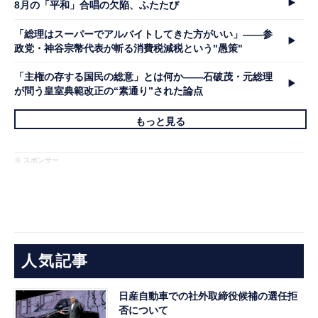
8月の「平和」合唱の欠陥、ふたたび
「総理はスーパーでアルバイトしてきた方がいい」――参
政党・神谷宗幣代表が斬る消費税減税という"愚策"
「主権の存する国民の総意」とは何か――石破茂・元総理
が問う皇室典範改正の“素通り”された論点
もっと見る
※ スポンサー
人気記事
日産自動車での社外取締役候補の選任拒
否について