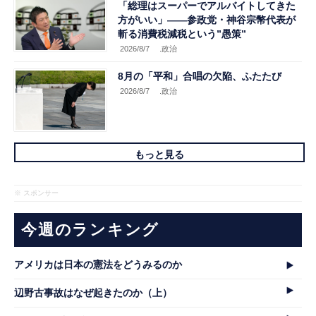
「総理はスーパーでアルバイトしてきた
方がいい」――参政党・神谷宗幣代表が
斬る消費税減税という”愚策”
2026/8/7
.政治
8月の「平和」合唱の欠陥、ふたたび
2026/8/7
.政治
もっと見る
※ スポンサー
今週のランキング
アメリカは日本の憲法をどうみるのか
辺野古事故はなぜ起きたのか（上）