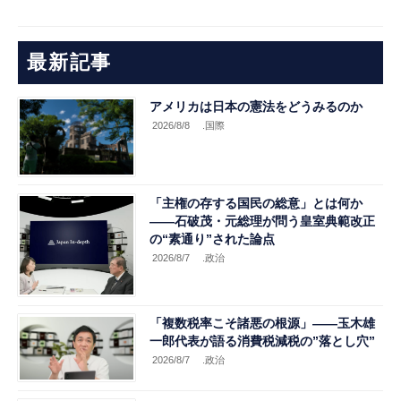
最新記事
アメリカは日本の憲法をどうみるのか
2026/8/8
.国際
「主権の存する国民の総意」とは何か
――石破茂・元総理が問う皇室典範改正
の“素通り”された論点
2026/8/7
.政治
「複数税率こそ諸悪の根源」――玉木雄
一郎代表が語る消費税減税の”落とし穴”
2026/8/7
.政治