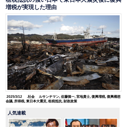
増税が実現した理由
2025/3/12
.社会
ルサンチマン
,
佐藤慎一
,
宮地貴士
,
復興増税
,
復興構想
会議
,
所得税
,
東日本大震災
,
租税抵抗
,
財政政策
人気連載