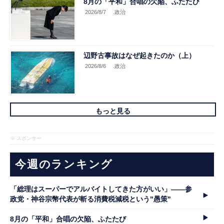
8月の「平和」合唱の欠陥、ふたたび
2026/8/7
.政治
辺野古事故はなぜ起きたのか（上）
2026/8/6
.政治
もっと見る
※ スポンサー
今週のランキング
「総理はスーパーでアルバイトしてきた方がいい」――参
政党・神谷宗幣代表が斬る消費税減税という"愚策"
8月の「平和」合唱の欠陥、ふたたび