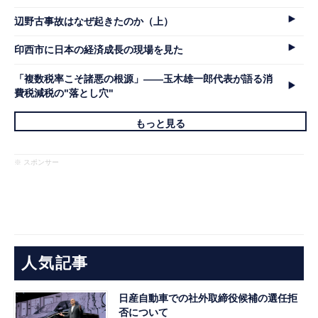
辺野古事故はなぜ起きたのか（上）
印西市に日本の経済成長の現場を見た
「複数税率こそ諸悪の根源」――玉木雄一郎代表が語る消
費税減税の"落とし穴"
もっと見る
※ スポンサー
人気記事
日産自動車での社外取締役候補の選任拒
否について