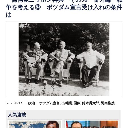
争を考える③ ポツダム宣言受け入れの条件
は
2023/8/17
.政治
ポツダム宣言
,
出町譲
,
国体
,
鈴木貫太郎
,
阿南惟幾
人気連載