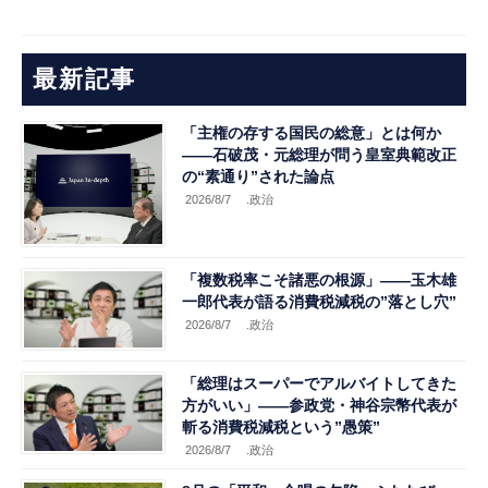
最新記事
「主権の存する国民の総意」とは何か
――石破茂・元総理が問う皇室典範改正
の“素通り”された論点
2026/8/7
.政治
「複数税率こそ諸悪の根源」――玉木雄
一郎代表が語る消費税減税の”落とし穴”
2026/8/7
.政治
「総理はスーパーでアルバイトしてきた
方がいい」――参政党・神谷宗幣代表が
斬る消費税減税という”愚策”
2026/8/7
.政治