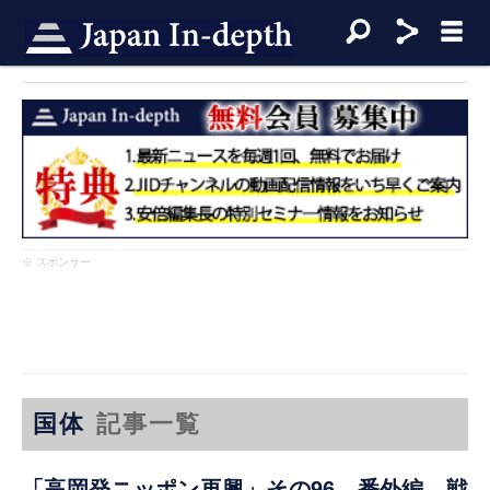
※ スポンサー
国体
記事一覧
「高岡発ニッポン再興」その96 番外編 戦