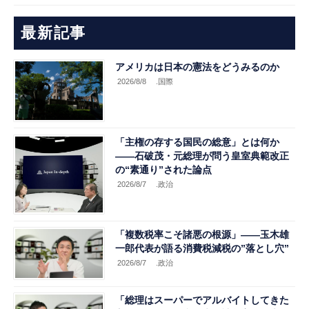
最新記事
アメリカは日本の憲法をどうみるのか
2026/8/8
.国際
「主権の存する国民の総意」とは何か
――石破茂・元総理が問う皇室典範改正
の“素通り”された論点
2026/8/7
.政治
「複数税率こそ諸悪の根源」――玉木雄
一郎代表が語る消費税減税の”落とし穴”
2026/8/7
.政治
「総理はスーパーでアルバイトしてきた