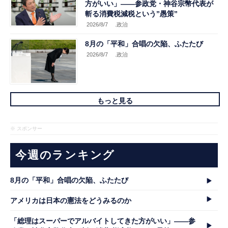
方がいい」――参政党・神谷宗幣代表が
斬る消費税減税という”愚策”
2026/8/7
.政治
8月の「平和」合唱の欠陥、ふたたび
2026/8/7
.政治
もっと見る
※ スポンサー
今週のランキング
8月の「平和」合唱の欠陥、ふたたび
アメリカは日本の憲法をどうみるのか
「総理はスーパーでアルバイトしてきた方がいい」――参