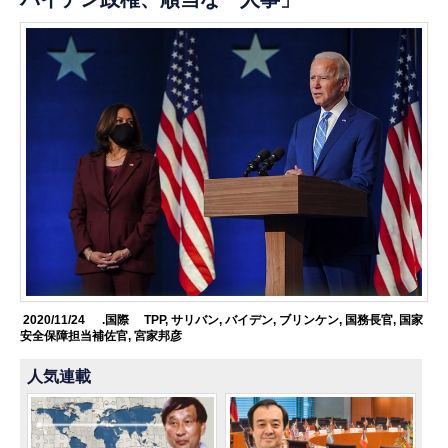
2020/11/24
.国際
TPP
,
サリバン
,
バイデン
,
ブリンケン
,
国務長官
,
国家
安全保障担当補佐官
,
宮家邦彦
人気連載