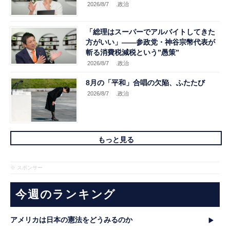
2026/8/7
.政治
「総理はスーパーでアルバイトしてきた
方がいい」――参政党・神谷宗幣代表が
斬る消費税減税という”愚策”
2026/8/7
.政治
8月の「平和」合唱の欠陥、ふたたび
2026/8/7
.政治
もっと見る
※ スポンサー
今週のランキング
アメリカは日本の憲法をどうみるのか