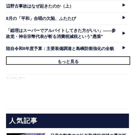
辺野古事故はなぜ起きたのか（上）
8月の「平和」合唱の欠陥、ふたたび
「総理はスーパーでアルバイトしてきた方がいい」――参
政党・神谷宗幣代表が斬る消費税減税という"愚策"
陸自令和8年度予算：主要装備調達と島嶼防衛強化の全貌
もっと見る
※ スポンサー
人気記事