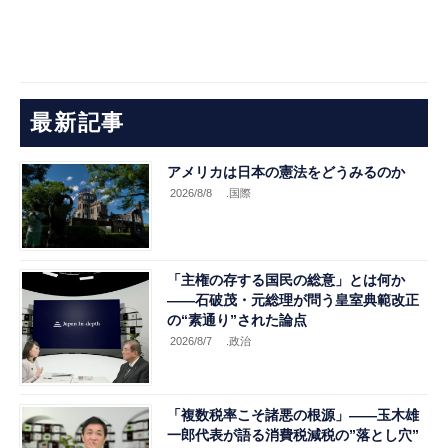
最新記事
アメリカは日本の憲法をどうみるのか
2026/8/8
.国際
「主権の存する国民の総意」とは何か
――石破茂・元総理が問う皇室典範改正
の“素通り”された論点
2026/8/7
.政治
「複数税率こそ諸悪の根源」――玉木雄
一郎代表が語る消費税減税の”落とし穴”