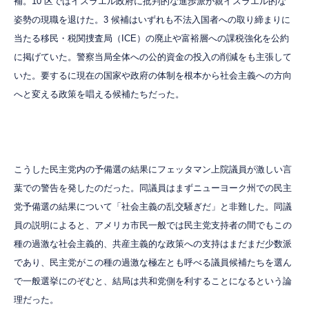
補。10 区ではイスラエル政府に批判的な進歩派が親イスラエル的な
姿勢の現職を退けた。3 候補はいずれも不法入国者への取り締まりに
当たる移民・税関捜査局（ICE）の廃止や富裕層への課税強化を公約
に掲げていた。警察当局全体への公的資金の投入の削減をも主張して
いた。要するに現在の国家や政府の体制を根本から社会主義への方向
へと変える政策を唱える候補たちだった。
こうした民主党内の予備選の結果にフェッタマン上院議員が激しい言
葉での警告を発したのだった。同議員はまずニューヨーク州での民主
党予備選の結果について「社会主義の乱交騒ぎだ」と非難した。同議
員の説明によると、アメリカ市民一般では民主党支持者の間でもこの
種の過激な社会主義的、共産主義的な政策への支持はまだまだ少数派
であり、民主党がこの種の過激な極左とも呼べる議員候補たちを選ん
で一般選挙にのぞむと、結局は共和党側を利することになるという論
理だった。