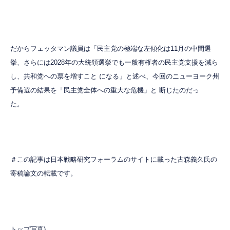
だからフェッタマン議員は「民主党の極端な左傾化は11月の中間選
挙、さらには2028年の大統領選挙でも一般有権者の民主党支援を減ら
し、共和党への票を増すこと になる」と述べ、今回のニューヨーク州
予備選の結果を「民主党全体への重大な危機」と 断じたのだっ
た。
＃この記事は日本戦略研究フォーラムのサイトに載った古森義久氏の
寄稿論文の転載です。
トップ写真)