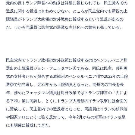
党内の反トランプ陣営への動きは詳細に報じられても、民主党内での
造反に関する報道はきわめて少ない。ところが民主党内でも新鋭の上
院議員がトランプ大統領の対外戦略に賛成するという造反があるの
だ。しかも同議員は民主党の過激な左傾化への警告も発している。
民主党内でトランプ政権の対外政策に賛成するのはペンシルべニア州
選出の上院議員ジョン・フェッタマン氏である。同氏は民主、共和両
党の支持者たちが競合する激戦州のペンシルベニア州で2022年の上院
選挙で初当選し、翌23年から上院議員となった。同州内の市長を長
年、務めたフェッタマン議員は対外政策ではトランプ陣営の「力によ
る平和」策に同調し、とくにトランプ大統領のイラン攻撃には全面的
に賛成して、民主党内での造反者となった。同議員はイランの核武装
や国家テロにとくに強く反対して、今年2月からの米軍のイラン攻撃
にも明確に賛成してきた。