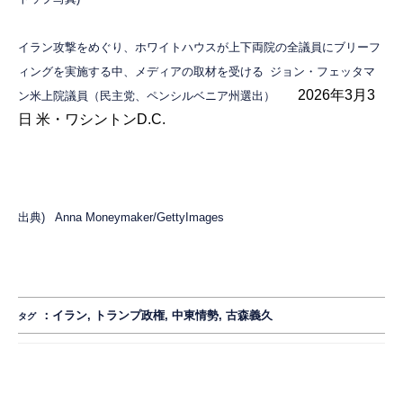
イラン攻撃をめぐり、ホワイトハウスが上下両院の全議員にブリーフ
ィングを実施する中、メディアの取材を受ける
ジョン・フェッタマ
2026年3月3
ン米上院議員（民主党、ペンシルベニア州選出）
日 米・ワシントンD.C.
出典)
Anna Moneymaker/GettyImages
：
イラン
,
トランプ政権
,
中東情勢
,
古森義久
タグ