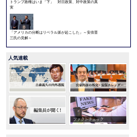
トランプ政権はいま「下」 対日政策、対中政策の真
実
「アメリカの分断はリベラル派が起こした」～安倍晋
三氏の見解～
人気連載