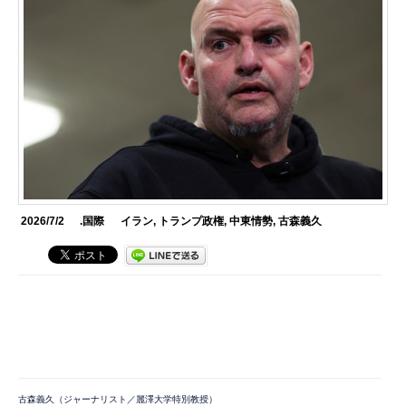
2026/7/2
.国際
イラン
,
トランプ政権
,
中東情勢
,
古森義久
古森義久（ジャーナリスト／麗澤大学特別教授）