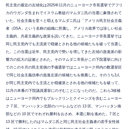
民主党の最近の左傾化は2025年11月のニューヨーク市長選挙でアフリ
カのウガンダ生まれでイスラム教徒のマムダニ氏の当選に象徴されて
いた。社会主義を堂々と唱えるマムダニ氏は「アメリカ民主社会主義
者（DSA」という名称の組織に所属し、アメリカ政界では珍しい社会
主義的、共産主義的な政策を説いてきた。ニューヨーク市長選挙では
同じ民主党内でも主流派で穏健とされる他の候補たちを破って当選し
た。この当選は近年、民主党内で勢いを増してきた左傾の急進派の影
響力の拡大の証拠とされた。そのマムダニ市長がこの下院選挙に向け
てのこの６月の民主党側の予備選挙ではニューヨーク州内の数選挙区
で同じ社会主義信奉の急進左派の候補たちを推薦した。そのうち3人
が同じ民主党内でも主流とか穏健派とされる他の候補たちを破って、
11月の本番の下院議員選挙にのぞむことになったのだ。これら3候補
はニューヨーク州内でもブルックリンとクイーンズを含むニューヨー
ク 7 区、マンハッタン北部のハーレムなどの 13 区、マンハッタン南
部などの 10 区でそれぞれ勝利をおさめ、本選に駒を進めた。7 区と
13 区で勝利したのはマムダニ氏と同じ民主社会主義者の若手女性候