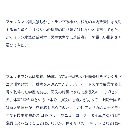
フェッタマン議員はしかしトランプ政権や共和党の国内政策には反対
する面も多く、共和党への所属の切り替えはしないと明言してきた。
だがイラン攻撃に反対する民主党内では造反者として厳しい批判をも
浴びてきた。
フェッタマン氏は現在、56歳、父親から継いだ保険会社をペンシルベ
ニア州で経営し、成功をおさめてきた。ハーバード大学で経営学修士
号を取得した学歴もある。同氏の特徴はさらに身長2メートル3セン
チ、体重130キロという巨体で、演説にも迫力があって、上院全体で
は新人議員だが、存在感を強めてきた。しかしアメリカの大手メディ
アでも民主党傾斜の CNN テレビやニューヨーク・タイムズなどは同
議員に光を当てることは少ないが、保守寄りの FOX テレビなどは頻