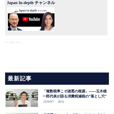
Japan In-depth チャンネル
※ スポンサー
最新記事
「複数税率こそ諸悪の根源」――玉木雄
一郎代表が語る消費税減税の”落とし穴”
2026/8/7
.政治