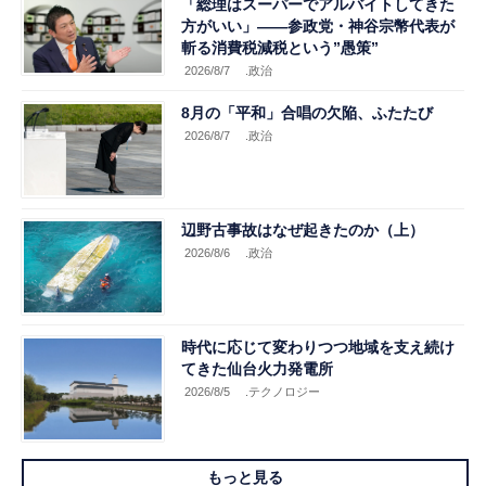
「総理はスーパーでアルバイトしてきた
方がいい」――参政党・神谷宗幣代表が
斬る消費税減税という”愚策”
2026/8/7
.政治
8月の「平和」合唱の欠陥、ふたたび
2026/8/7
.政治
辺野古事故はなぜ起きたのか（上）
2026/8/6
.政治
時代に応じて変わりつつ地域を支え続け
てきた仙台火力発電所
2026/8/5
.テクノロジー
もっと見る