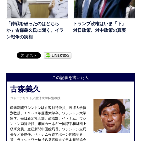
「停戦を破ったのはどちら
トランプ政権はいま「下」
か」古森義久氏に聞く、イラ
対日政策、対中政策の真実
ン戦争の実相
この記事を書いた人
古森義久
ジャーナリスト／麗澤大学特別教授
産経新聞ワシントン駐在客員特派員、麗澤大学特
別教授。１９６３年慶應大学卒、ワシントン大学
留学、毎日新聞社会部、政治部、ベトナム、ワシ
ントン両特派員、米国カーネギー国際平和財団上
級研究員、産経新聞中国総局長、ワシントン支局
長などを歴任。ベトナム報道でボーン国際記者
賞、ライシャワー核持込発言報道で日本新聞協会