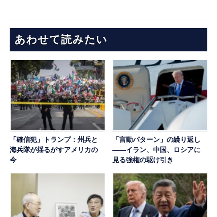
あわせて読みたい
「確信犯」トランプ：州兵と
「言動パターン」の繰り返し
海兵隊が揺るがすアメリカの
――イラン、中国、ロシアに
今
見る強権の駆け引き