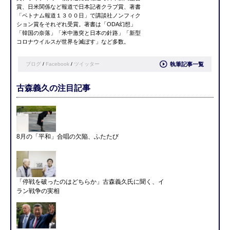
賞、日米関係など報道で日本記者クラブ賞、著書
「ベトナム報道１３００日」で講談社ノンフィク
ション賞をそれぞれ受賞。著書は「ODA幻想」
「韓国の奈落」「米中激突と日本の針路」「新型
コロナウイルスが世界を滅ぼす」など多数。
ブログ
/
Facebook
/
ツイッター
執筆記事一覧
古森義久の注目記事
8月の「平和」合唱の欠陥、ふたたび
「停戦を破ったのはどちらか」古森義久氏に聞く、イ
ラン戦争の実相