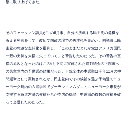
繁に取り上げてきた。
そのフェッタマン議員がこの6月末、自分の所蔵する民主党の危機を
訴える発言をして、改めて国政の場での再注視を集めた。同議員は民
主党の急激な左傾化を批判し、「このままだとわが党はアメリカ国民
一般の支持を大幅に失っていく」と警告したのだった。その警告の直
接の原因となったのはこの6月下旬に実施された連邦議会の下院選へ
の民主党内の予備選の結果だった。下院全体の本選挙は今年11月の中
間選挙として実施されるが、民主党内でその候補を選ぶ予備選でニュ
ーヨーク州内の３選挙区でゾーラン・マムダニ・ニューヨーク市長が
支援する急進左派の候補たちが党内の穏健、中道派の複数の候補を破
って当選したのだった。