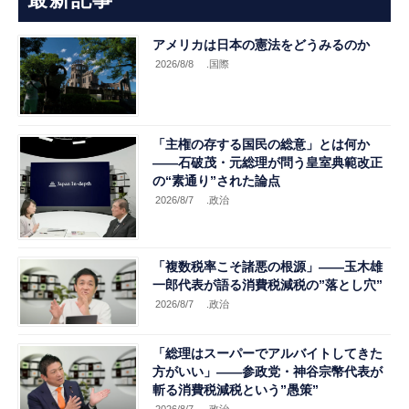
最新記事
アメリカは日本の憲法をどうみるのか
2026/8/8
.国際
「主権の存する国民の総意」とは何か
――石破茂・元総理が問う皇室典範改正
の“素通り”された論点
2026/8/7
.政治
「複数税率こそ諸悪の根源」――玉木雄
一郎代表が語る消費税減税の”落とし穴”
2026/8/7
.政治
「総理はスーパーでアルバイトしてきた
方がいい」――参政党・神谷宗幣代表が
斬る消費税減税という”愚策”
2026/8/7
.政治