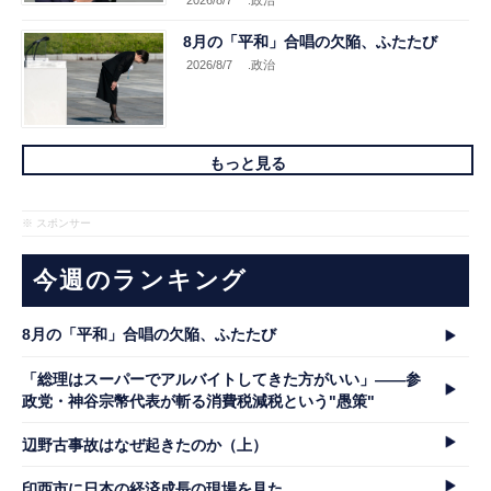
8月の「平和」合唱の欠陥、ふたたび
2026/8/7
.政治
もっと見る
※ スポンサー
今週のランキング
8月の「平和」合唱の欠陥、ふたたび
「総理はスーパーでアルバイトしてきた方がいい」――参
政党・神谷宗幣代表が斬る消費税減税という"愚策"
辺野古事故はなぜ起きたのか（上）
印西市に日本の経済成長の現場を見た